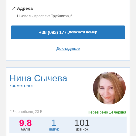
📍
Адреса
Нікополь, проспект Трубников, 6
+38 (093) 177..
показати номер
Докладніше
Нина Сычева
косметолог
Г. Чернобыля, 23 Б
Перевірено
14 червня
9.8
1
101
балів
відгук
дзвінок