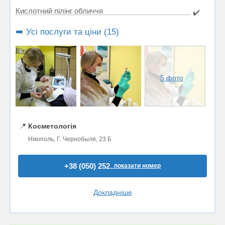
Кислотний пілінг обличчя
✔️
➡️ Усі послуги та ціни (15)
5 фото
📍
Косметологія
Нікополь, Г. Чернобыля, 23 Б
+38 (050) 252..
показати номер
Докладніше