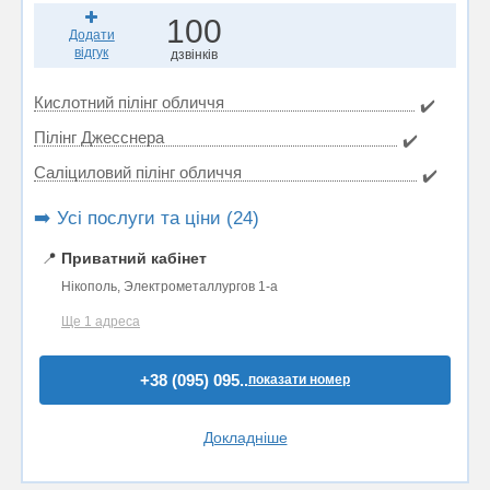
100
Додати
відгук
дзвінків
Кислотний пілінг обличчя
✔️
Пілінг Джесснера
✔️
Саліциловий пілінг обличчя
✔️
➡️ Усі послуги та ціни (24)
📍
Приватний кабінет
Нікополь, Электрометаллургов 1-а
Ще 1 адреса
+38 (095) 095..
показати номер
Докладніше