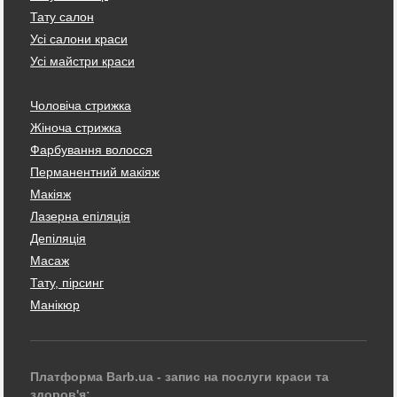
Тату салон
Усі салони краси
Усі майстри краси
Чоловіча стрижка
Жіноча стрижка
Фарбування волосся
Перманентний макіяж
Макіяж
Лазерна епіляція
Депіляція
Масаж
Тату, пірсинг
Манікюр
Платформа Barb.ua - запис на послуги краси та
здоров'я: