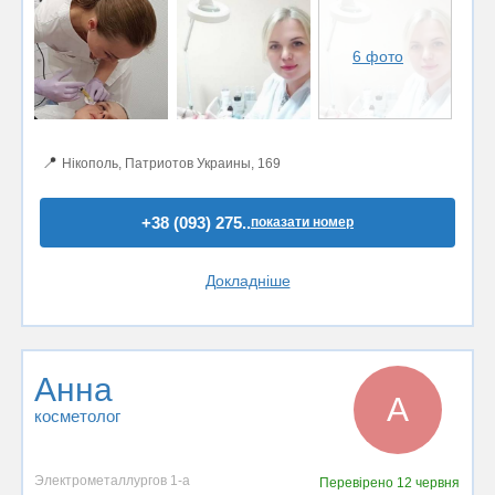
6 фото
📍
Нікополь, Патриотов Украины, 169
+38 (093) 275..
показати номер
Докладніше
Анна
А
косметолог
Электрометаллургов 1-а
Перевірено
12 червня