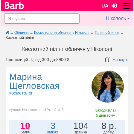
UA
Нікополь
→
Обличчя
→
Косметологія обличчя у Нікополі
→
Пілінг обличчя
→
Кислотний пілінг
Кислотний пілінг обличчя у Нікополі
Пропозицій: 4, від 300 до 3900 ₴
На карті
Марина
Щегловская
косметолог
вулиця Незалежності України, 5
Заходив(ла)
5 днів тому
10
3
104
8 р.
балів
відгука
дзвінка
досвід