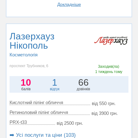
Докладніше
Лазерхауз
Нікополь
Косметологія
проспект Трубников, 6
Заходив(ла)
1 тиждень тому
10
1
66
балів
відгук
дзвінків
Кислотний пілінг обличчя
від 550 грн.
Ретиноловий пілінг обличчя
від 3900 грн.
PRX-t33
від 2500 грн.
➡️ Усі послуги та ціни (103)