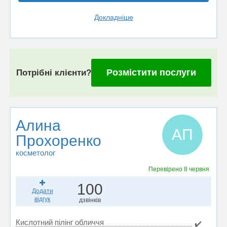
Докладніше
Розмістити послуги
Потрібні клієнти?
Алина
АП
Прохоренко
косметолог
Перевірено
8 червня
100
Додати
відгук
дзвінків
Кислотний пілінг обличчя
✔️