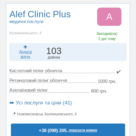
Alef Clinic Plus
A
медичні послуги
Калнишевського, 4
Заходив(ла)
2 дні тому
103
Додати
відгук
дзвінка
Кислотний пілінг обличчя
✔️
Ретиноловий пілінг обличчя
1000 грн.
Азелаїновий пілінг
800 грн.
➡️ Усі послуги та ціни (41)
📍
Новомосковськ, Калнишевського, 4
+38 (098) 205..
показати номер