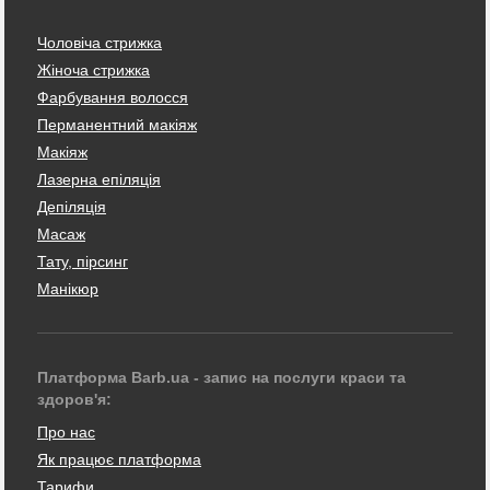
Чоловіча стрижка
Жіноча стрижка
Фарбування волосся
Перманентний макіяж
Макіяж
Лазерна епіляція
Депіляція
Масаж
Тату, пірсинг
Манікюр
Платформа Barb.ua - запис на послуги краси та
здоров'я:
Про нас
Як працює платформа
Тарифи