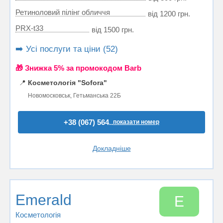
Ретиноловий пілінг обличчя
від 1200 грн.
PRX-t33
від 1500 грн.
➡️ Усі послуги та ціни (52)
🎁 Знижка 5% за промокодом Barb
📍
Косметологія "Sofora"
Новомосковськ, Гетьманська 22Б
+38 (067) 564..
показати номер
Докладніше
Emerald
E
Косметологія