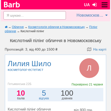
UA
Новомосковськ
→
Обличчя
→
Косметологія обличчя в Новомосковську
→
Пілінг
обличчя
→
Кислотний пілінг
Кислотний пілінг обличчя в Новомосковську
Пропозицій: 3, від 400 до 1500 ₴
На карті
Лилия Шило
Л
косметолог-естетист
Гетьманська 22Б
Перевірено
21 червня
10
5
100
балів
відгуків
дзвінків
Кислотний пілінг обличчя
від 800 грн.