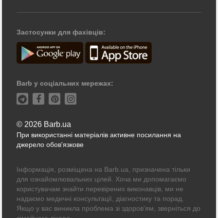
Застосунки для фахівців:
Barb у соціальних мережах:
© 2026 Barb.ua
При використанні матеріалів активне посилання на
джерело обов'язкове
Інформація, розміщена на Barb.ua, призначена тільки
для ознайомлювальних цілей. Хоча ми допомагаємо
користувачам знайти перевірених виконавців, ми не
надаємо медичні консультації, діагностику та порад.
Якщо у вас виникла проблема зі здоров'ям, зверніться до
сімейного лікаря.