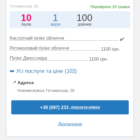
Гетьманська, 28
Перевірено
29 травня
10
1
100
балів
відгук
дзвінків
Кислотний пілінг обличчя
✔️
Ретиноловий пілінг обличчя
1100 грн.
Пілінг Джесснера
1100 грн.
➡️ Усі послуги та ціни (102)
📍
Адреса
Новомосковськ, Гетьманська, 28
+38 (097) 233..
показати номер
Докладніше