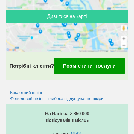
Дивитися на карті
Розмістити послуги
Потрібні клієнти?
Кислотний пілінг
Феноловий пілінг - глибоке відлущування шкіри
На Barb.ua > 350 000
відвідувачів в місяць
салонів:
8143