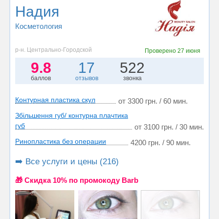
Надия
Косметология
р-н. Центрально-Городской
Проверено
27 июня
9.8
17
522
баллов
отзывов
звонка
Контурная пластика скул
от 3300 грн. / 60 мин.
Збільшення губ/ контурна плачтика
губ
от 3100 грн. / 30 мин.
Ринопластика без операции
4200 грн. / 90 мин.
➡️ Все услуги и цены (216)
🎁 Cкидка 10% по промокоду Barb