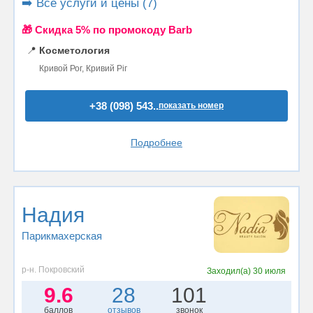
➡️ Все услуги и цены (7)
🎁 Cкидка 5% по промокоду Barb
📍
Косметология
Кривой Рог, Кривий Ріг
+38 (098) 543..
показать номер
Подробнее
Надия
Парикмахерская
р-н. Покровский
Заходил(а)
30 июля
9.6
28
101
баллов
отзывов
звонок