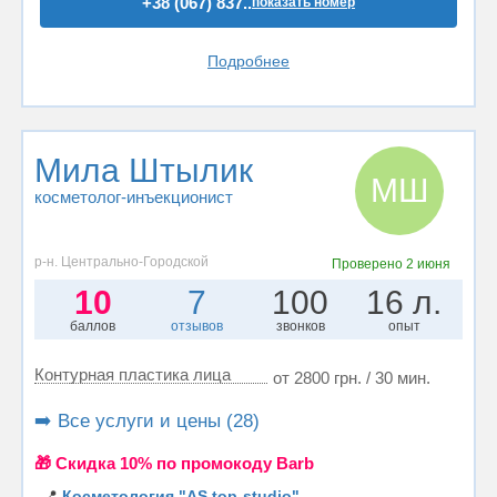
+38 (067) 837..
показать номер
Подробнее
Мила Штылик
МШ
косметолог-инъекционист
р-н. Центрально-Городской
Проверено
2 июня
10
7
100
16 л.
баллов
отзывов
звонков
опыт
Контурная пластика лица
от 2800 грн. / 30 мин.
➡️ Все услуги и цены (28)
🎁 Cкидка 10% по промокоду Barb
📍
Косметология "AS top-studio"