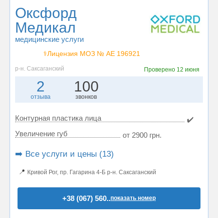
Оксфорд
Медикал
медицинские услуги
⚕️Лицензия МОЗ № АЕ 196921
р-н. Саксаганский
Проверено
12 июня
2
100
отзыва
звонков
Контурная пластика лица
✔️
Увеличение губ
от 2900 грн.
➡️ Все услуги и цены (13)
📍
Кривой Рог, пр. Гагарина 4-Б р-н. Саксаганский
+38 (067) 560..
показать номер