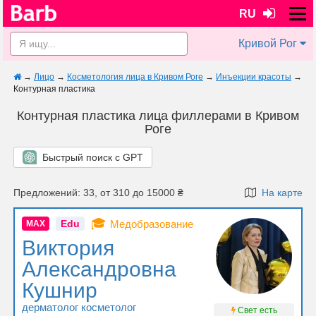
RU
Кривой Рог
→
Лицо
→
Косметология лица в Кривом Роге
→
Инъекции красоты
→
Контурная пластика
Контурная пластика лица филлерами в Кривом
Роге
Быстрый поиск с GPT
Предложений: 33, от 310 до 15000 ₴
На карте
🎓
Edu
Медобразование
MAX
Виктория
Александровна
Кушнир
дерматолог косметолог
Свет есть