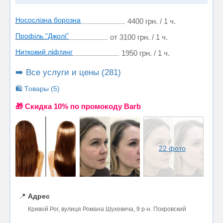
Носослізна борозна
4400 грн. / 1 ч.
Профіль "Джолі"
от 3100 грн. / 1 ч.
Нитковий ліфтинг
1950 грн. / 1 ч.
➡️ Все услуги и цены (281)
🛍️ Товары (5)
🎁 Cкидка 10% по промокоду Barb
22 фото
📍
Адрес
Кривой Рог, вулиця Романа Шухевича, 9 р-н. Покровский