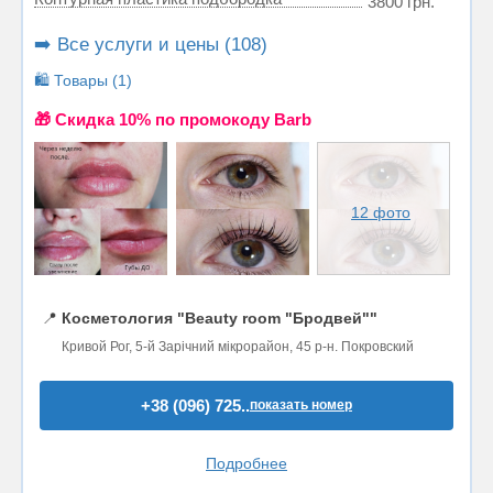
3800 грн.
➡️ Все услуги и цены (108)
🛍️ Товары (1)
🎁 Cкидка 10% по промокоду Barb
12 фото
📍
Косметология "Beauty room "Бродвей""
Кривой Рог, 5-й Зарічний мікрорайон, 45 р-н. Покровский
+38 (096) 725..
показать номер
Подробнее