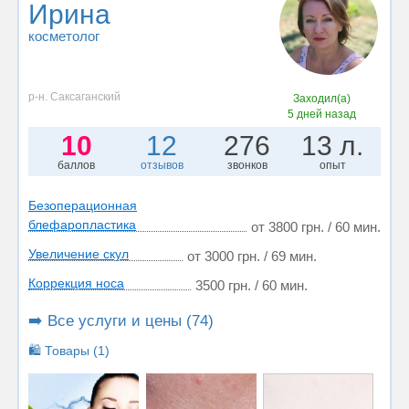
Ирина
косметолог
р-н. Саксаганский
Заходил(а)
5 дней назад
10
12
276
13 л.
баллов
отзывов
звонков
опыт
Безоперационная
блефаропластика
от 3800 грн. / 60 мин.
Увеличение скул
от 3000 грн. / 69 мин.
Коррекция носа
3500 грн. / 60 мин.
➡️ Все услуги и цены (74)
🛍️ Товары (1)