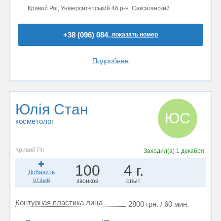
Кривой Рог, Університетський 4б р-н. Саксаганский
+38 (096) 084..
показать номер
Подробнее
Юлія Стан
ЮС
косметолог
Кривий Ріг
Заходил(а)
1 декабря
100
4 г.
Добавить
отзыв
звонков
опыт
Контурная пластика лица
2800 грн. / 60 мин.