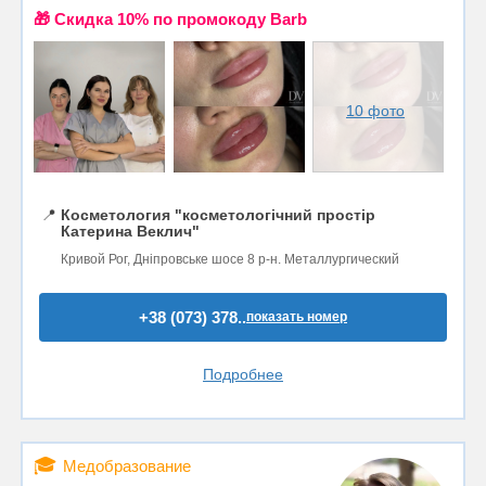
🎁 Cкидка 10% по промокоду Barb
10 фото
📍
Косметология "косметологічний простір
Катерина Веклич"
Кривой Рог, Дніпровське шосе 8 р-н. Металлургический
+38 (073) 378..
показать номер
Подробнее
🎓
Медобразование