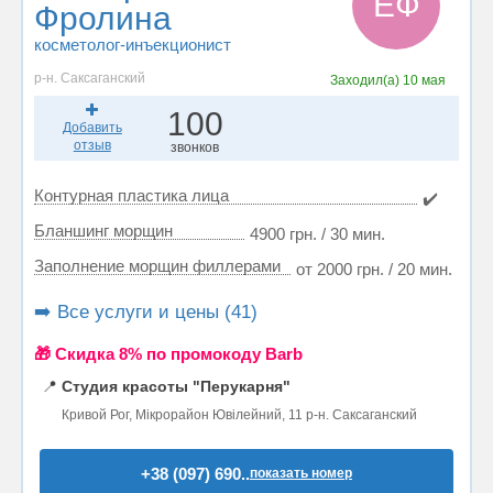
ЕФ
Фролина
косметолог-инъекционист
р-н. Саксаганский
Заходил(а)
10 мая
100
Добавить
отзыв
звонков
Контурная пластика лица
✔️
Бланшинг морщин
4900 грн. / 30 мин.
Заполнение морщин филлерами
от 2000 грн. / 20 мин.
➡️ Все услуги и цены (41)
🎁 Cкидка 8% по промокоду Barb
📍
Студия красоты "Перукарня"
Кривой Рог, Мікрорайон Ювілейний, 11 р-н. Саксаганский
+38 (097) 690..
показать номер