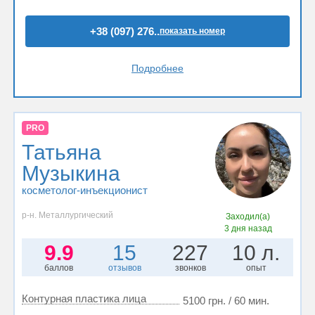
+38 (097) 276..
показать номер
Подробнее
PRO
Татьяна
Музыкина
косметолог-инъекционист
р-н. Металлургический
Заходил(а)
3 дня назад
9.9
15
227
10 л.
баллов
отзывов
звонков
опыт
Контурная пластика лица
5100 грн. / 60 мин.