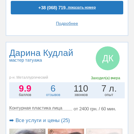
+38 (068) 719..
показать номер
Подробнее
Дарина Кудлай
ДК
мастер татуажа
р-н. Металлургический
Заходил(а)
вчера
9.9
6
110
7 л.
баллов
отзывов
звонков
опыт
Контурная пластика лица
от 2400 грн. / 60 мин.
➡️ Все услуги и цены (25)