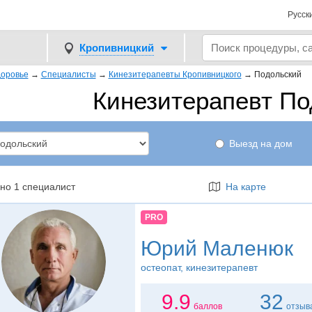
Русск
Кропивницкий
оровье
→
Специалисты
→
Кинезитерапевты Кропивницкого
→
Подольский
Кинезитерапевт П
Выезд на дом
но 1 специалист
На карте
PRO
Юрий Маленюк
остеопат
, кинезитерапевт
9.9
32
баллов
отзыв