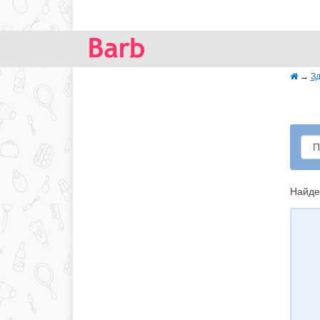
→
Зд
Найде