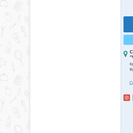
С
"
К
В
С