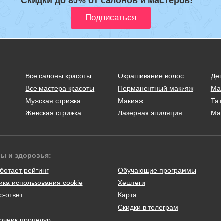
Скидки до 80% от салонов и мастеров!
Все салоны красоты
Окрашивание волос
Де
Все мастера красоты
Перманентный макияж
Ма
Мужская стрижка
Макияж
Тат
Женская стрижка
Лазерная эпиляция
Ма
ты и здоровья:
ботает рейтинг
Обучающие программы
ика использования cookie
Хештеги
с-ответ
Карта
Скидки в телеграм
очник процедур