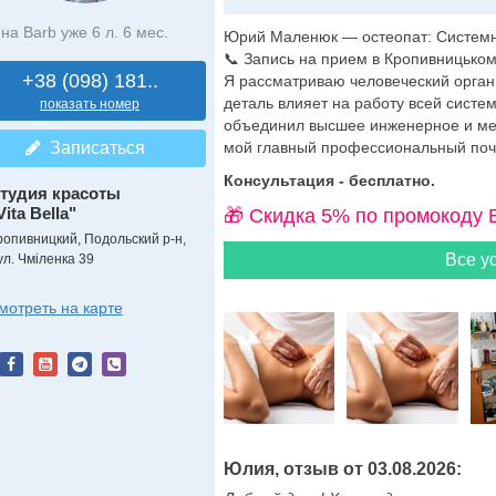
на Barb уже 6 л. 6 мес.
Юрий Маленюк — остеопат: Системн
📞 Запись на прием в Кропивницьком:
+38 (098) 181..
Я рассматриваю человеческий орган
деталь влияет на работу всей систе
показать номер
объединил высшее инженерное и ме
Записаться
мой главный профессиональный поче
Консультация - бесплатно.
тудия красоты
Vita Bella"
🎁 Cкидка 5% по промокоду 
ропивницкий, Подольский р-н,
Все ус
ул. Чміленка 39
мотреть на карте
Юлия, отзыв от 03.08.2026: