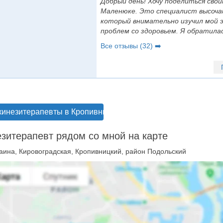
Добрый день! Хочу поделиться св
Маленюке. Это специалист высочай
который внимательно изучил мой 
проблем со здоровьем. Я обратилась
Все отзывы (32) ➡️
кинезитерапевты в Кропивницком
зитерапевт рядом со мной на карте
аина, Кировоградская, Кропивницкий, район Подольский