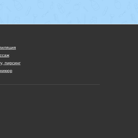
пиляция
ссаж
у, пирсинг
никюр