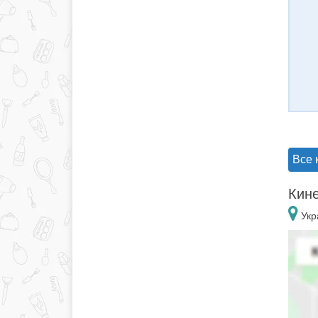
Все 
Кине
Укр