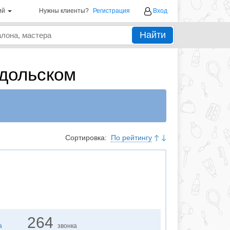
ий
Нужны клиенты?
Регистрация
Вход
Найти
одольском
Сортировка:
По рейтингу
264
а
звонка