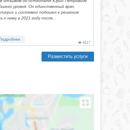
оим отзывом об остеопате Юрии Петровиче
шего уровня. Он единственный врач,
эпикриз и системно подошел к решению
 к нему в 2021 году после...
Подробнее
4617
Разместить услуги