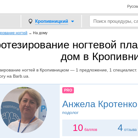
Русск
Кропивницкий
рование ногтей
→
На дому
отезирование ногтевой пла
дом в Кропивн
зирование ногтей в Кропивницком — 1 предложение, 1 специалист. Ц
гу на Barb.ua.
PRO
Анжела Кротенко
подолог
10
4
баллов
отзыва