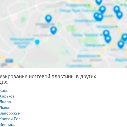
езирование ногтевой пластины в других
дах:
Киев
Харьков
Днепр
Львов
Запорожье
Кривой Рог
Винница