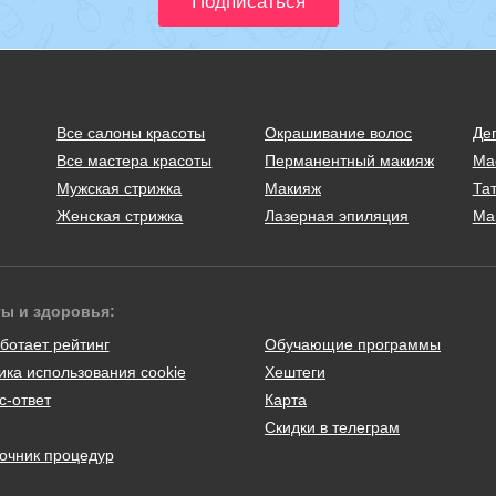
Все салоны красоты
Окрашивание волос
Де
Все мастера красоты
Перманентный макияж
Ма
Мужская стрижка
Макияж
Тат
Женская стрижка
Лазерная эпиляция
Ма
ты и здоровья:
ботает рейтинг
Обучающие программы
ика использования cookie
Хештеги
с-ответ
Карта
Скидки в телеграм
очник процедур