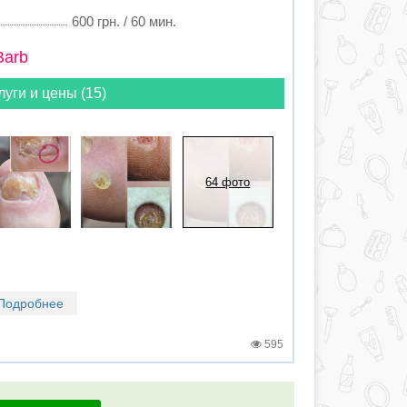
600 грн. / 60 мин.
Barb
луги и цены (15)
64 фото
Подробнее
595