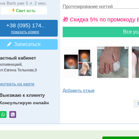
на Barb уже 5 л. 2 мес.
Протезирование ногтей
Свет есть
🎁 Cкидка 5% по промокоду 
+38 (095) 174..
Все ус
показать номер
Записаться
астный кабинет
ропивницкий,
ул.Євгена Тельнова,9
мотреть на карте
Добавить отзыв
Выезжаю к клиенту
Консультирую онлайн