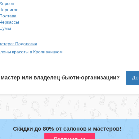
Херсон
Чернигов
Полтава
Черкассы
Сумы
астера: Подология
алоны красоты в Кропивницком
 мастер или владелец бьюти-организации?
До
Скидки до 80% от салонов и мастеров!