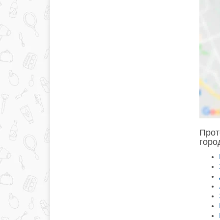
Прот
горо