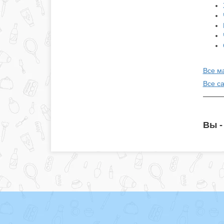
Все м
Все с
Вы -