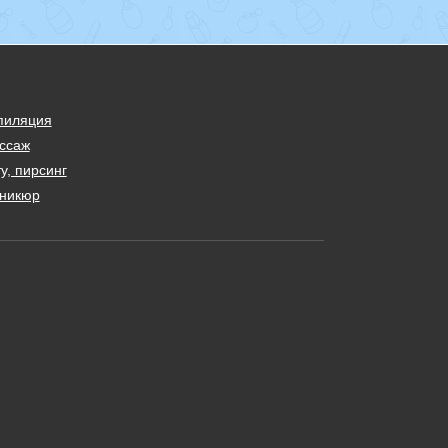
пиляция
ссаж
у, пирсинг
никюр