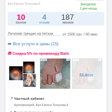
Вул.Євгена Тельнова,9
Заходил(а)
2 дня назад
10
4
187
баллов
отзыва
звонков
Лечение трещин на пятках
от 1500 грн. / 60 мин.
➡️ Все услуги и цены (15)
🎁 Cкидка 5% по промокоду Barb
64 фото
📍
Частный кабинет
Кропивницкий, Вул.Євгена Тельнова,9