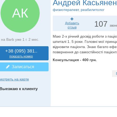
Андрей Касьянен
АК
физиотерапевт
, реабилитолог
107
Добавить
звон
отзыв
Маю 2-х річний досвід роботи з паціє
на Barb уже 1 г. 2 мес.
шпиталі 1. 5 роки. Головні мої прин
відновити пацієнта. Знаю багато ефе
+38 (095) 381..
повернення до самостійності пацієн
показать номер
Консультация - 400 грн.
Записаться
мотреть на карте
Выезжаю к клиенту