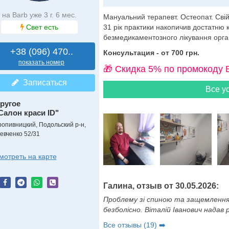
на Barb уже 3 г. 6 мес.
Мануальний терапевт. Остеопат. Сві
Свет есть
31 рік практики накопичив достатню 
безмедикаментозного лікування орга
+38 (096) 470..
Консультация - от 700 грн.
показать номер
🎁 Cкидка 5% по промокоду 
Записаться
Все ус
ругое
Салон краси ID"
ропивницкий, Подольский р-н,
евченко 52/31
мотреть на карте
Галина, отзыв от 30.05.2026:
Проблему зі спиною та защемленням
безболісно. Віталій Іванович надав
Все отзывы (19) ➡️