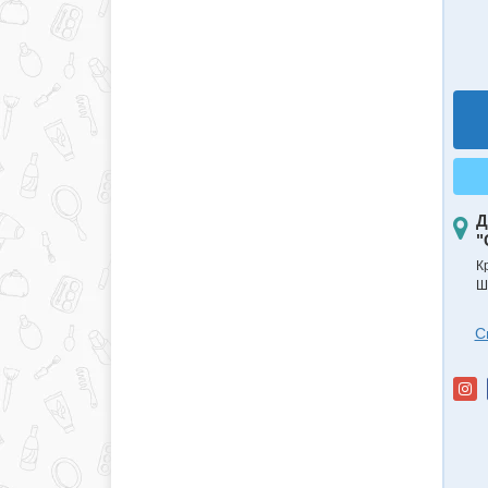
Д
"
К
Ш
С