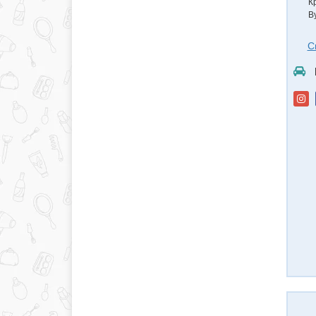
К
В
С