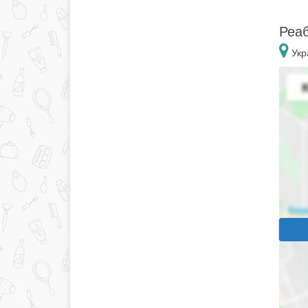
Реаб
Укр