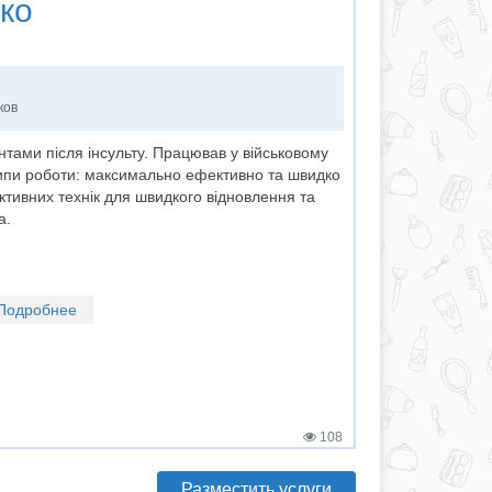
ко
ков
нтами після інсульту. Працював у військовому
ципи роботи: максимально ефективно та швидко
ктивних технік для швидкого відновлення та
та.
Подробнее
108
Разместить услуги