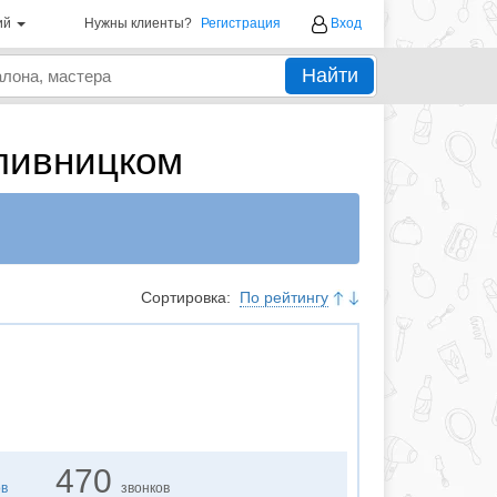
ий
Нужны клиенты?
Регистрация
Вход
Найти
пивницком
Сортировка:
По рейтингу
470
ов
звонков