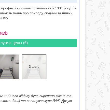
й професійний шлях розпочинав у 1991 році. За
кількість знань про природу людини та шляхи
нізму.
Barb
луги и цены (6)
3 фото
 шийного відділу було вирішено якісно та
 рекомендації та спланував курс ЛФК. Дякую.