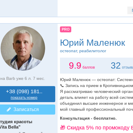
PRO
Юрий Маленюк
остеопат
, реабилитолог
9.9
32
баллов
отзыв
на Barb уже 6 л. 7 мес.
Юрий Маленюк — остеопат: Системн
📞 Запись на прием в Кропивницьком:
+38 (098) 181..
Я рассматриваю человеческий орган
деталь влияет на работу всей систе
показать номер
объединил высшее инженерное и ме
Записаться
мой главный профессиональный поче
Консультация - бесплатно.
тудия красоты
Vita Bella"
🎁 Cкидка 5% по промокоду 