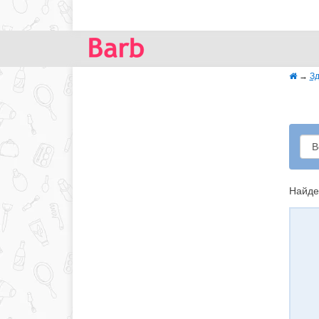
→
Зд
Найде