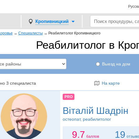
Русск
Кропивницкий
оровье
→
Специалисты
→
Реабилитолог Кропивницкого
Реабилитолог в Кро
Выезд на дом
но 3 специалиста
На карте
PRO
Віталій Шадрін
остеопат
, реабилитолог
9.7
19
баллов
отзыв