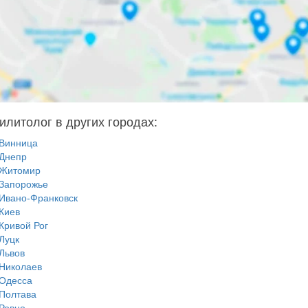
илитолог в других городах:
Винница
Днепр
Житомир
Запорожье
Ивано-Франковск
Киев
Кривой Рог
Луцк
Львов
Николаев
Одесса
Полтава
Ровно