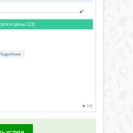
✔️
луги и цены (13)
Подробнее
103
ть услуги