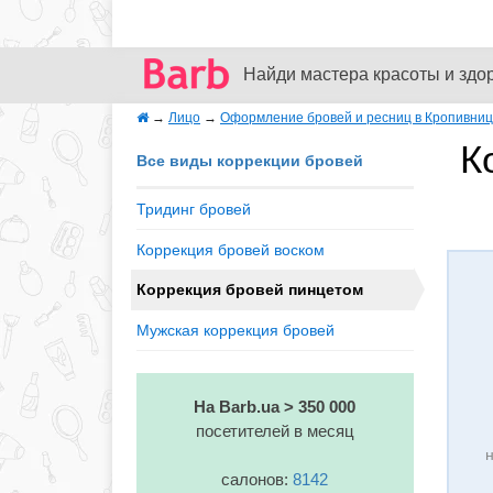
Найди мастера красоты и здо
→
Лицо
→
Оформление бровей и ресниц в Кропивни
К
Все виды коррекции бровей
Тридинг бровей
Коррекция бровей воском
Коррекция бровей пинцетом
Мужская коррекция бровей
На Barb.ua > 350 000
посетителей в месяц
н
салонов:
8142