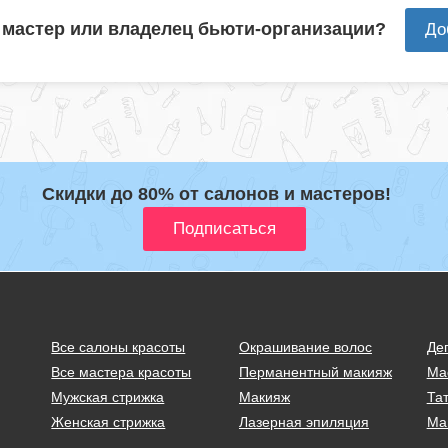
 мастер или владелец бьюти-организации?
До
Скидки до 80% от салонов и мастеров!
Все салоны красоты
Окрашивание волос
Де
Все мастера красоты
Перманентный макияж
Ма
Мужская стрижка
Макияж
Тат
Женская стрижка
Лазерная эпиляция
Ма