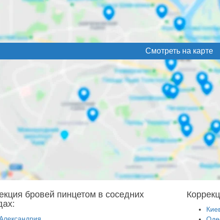
Смотреть на карте
екция бровей пинцетом в соседних
Коррекц
дах:
Кие
Александрия
Оде