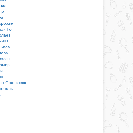
ьков
пр
ов
орожье
вой Рог
олаев
ница
нигов
тава
кассы
омир
ы
но
но-Франковск
нополь
к