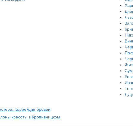
Хар
Дне
Льв
Зап
Кри
Ник
Вин
Чер
Пол
Чер
Жит
Сум
Ров
Ива
Тер
Луц
астера: Коррекция бровей
алоны красоты в Кропивницком