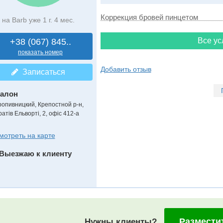
Коррекция бровей пинцетом
на Barb уже 1 г. 4 мес.
Все ус
+38 (067) 845..
показать номер
Добавить отзыв
Записаться
алон
ропивницкий, Крепостной р-н,
атів Ельворті, 2, офіс 412-а
мотреть на карте
Выезжаю к клиенту
Размести
Нужны клиенты?