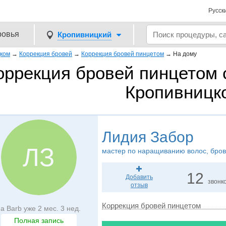
Русск
ровья
Кропивницкий
цком
→
Коррекция бровей
→
Коррекция бровей пинцетом
→
На дому
оррекция бровей пинцетом 
Кропивницк
Лидия Забор
ЛЗ
мастер по наращиванию волос, бров
12
Добавить
звонк
отзыв
Коррекция бровей пинцетом
а Barb уже 2 мес. 3 нед.
Полная запись