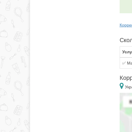
Коррек
Скол
Услу
✅ Ма
Корр
Укр