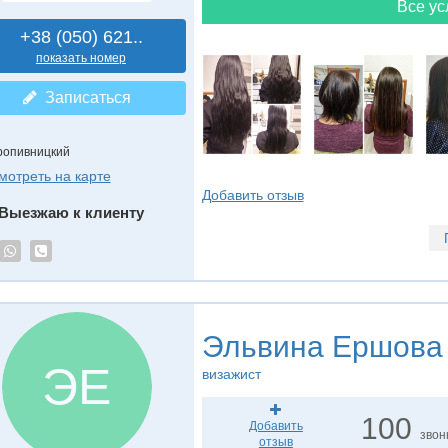
Все ус
+38 (050) 621..
показать номер
Записаться
ропивницкий
мотреть на карте
Добавить отзыв
Выезжаю к клиенту
Эльвина Ершова
ЭЕ
визажист
100
Добавить
звон
отзыв