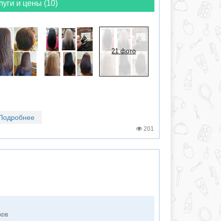
луги и цены (10)
21 фото
Подробнее
201
ков