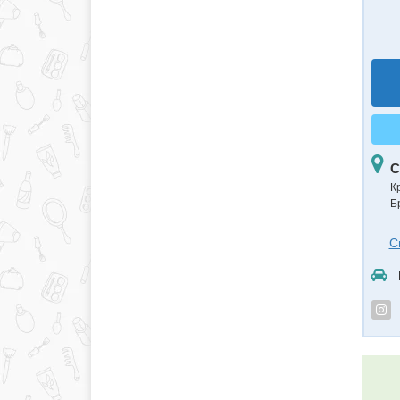
С
К
Бр
С