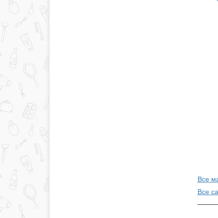
Все м
Все с