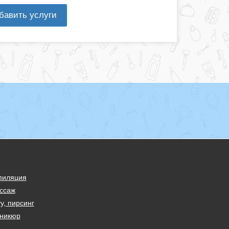
бавить услуги
пиляция
ссаж
у, пирсинг
никюр