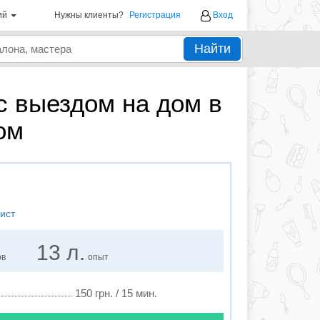
ий
Нужны клиенты?
Регистрация
Вход
Найти
с выездом на дом в
ом
ист
13 л.
ов
опыт
150 грн. / 15 мин.