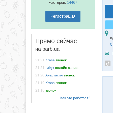
мастеров:
14467
Регистрация
К
Прямо сейчас
С
на barb.ua
21:21
Krasa
звонок
21:21
Імідж
онлайн запись
21:20
Анастасия
звонок
21:19
Krasa
звонок
21:18
звонок