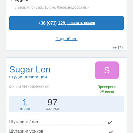
Львов, Японська, 10 р-н. Железнодорожный
+38 (073) 128..
показать номер
Подробнее
134
Sugar Len
S
студия депиляции
р-н. Железнодорожный
Проверено
25 июня
1
97
отзыв
звонков
Шугаринг / жен.
✔️
Шугаринг усиков
✔️