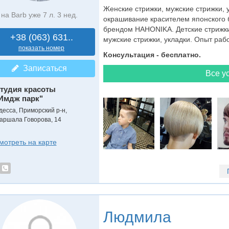
Женские стрижки, мужские стрижки, у
на Barb уже 7 л. 3 нед.
окрашивание красителем японского 
брендом HAHONIKA. Детские стрижки
+38 (063) 631..
мужские стрижки, укладки. Опыт рабо
показать номер
Консультация - бесплатно.
Записаться
Все ус
тудия красоты
Имдж парк"
десса, Приморский р-н,
аршала Говорова, 14
мотреть на карте
Людмила