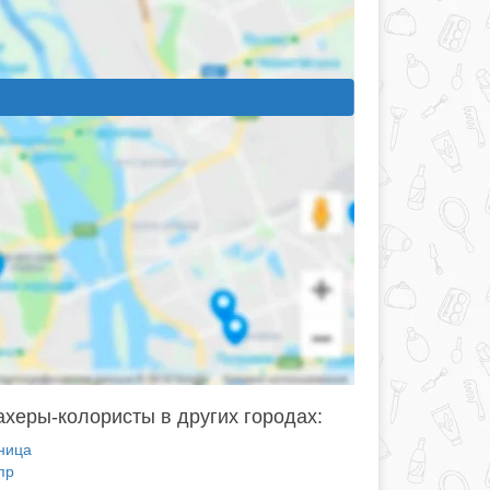
херы-колористы в других городах:
ница
пр