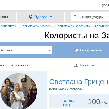
Русск
ровья
Одесса
пециалисты
→
Парикмахеры Одессы
→
Парикмахеры-колористы
→
Хаджибей
Колористы на З
Выезд на дом
но 4 специалиста
На карте
Светлана Грицен
парикмахер-колорист
100
Добавить
звон
отзыв