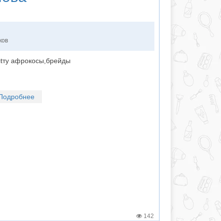
ков
лtту афрокосы,брейды
Подробнее
142