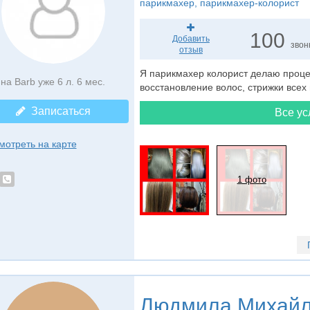
парикмахер
, парикмахер-колорист
100
Добавить
звон
отзыв
Я парикмахер колорист делаю проце
на Barb уже 6 л. 6 мес.
восстановление волос, стрижки всех
Записаться
Все ус
мотреть на карте
1 фото
Людмила Михай