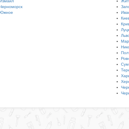
Измаил
Жит
Черноморск
Зап
Южное
Ива
Кие
Кри
Луц
Льв
Мар
Ник
Пол
Ров
Сум
Тер
Хар
Хер
Чер
Чер