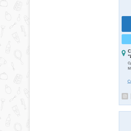
С
"
О
М
С