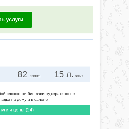
ть услуги
82
15 л.
звонка
опыт
й сложности,био-завивку,кератиновое
адки на дому и в салоне
луги и цены (24)