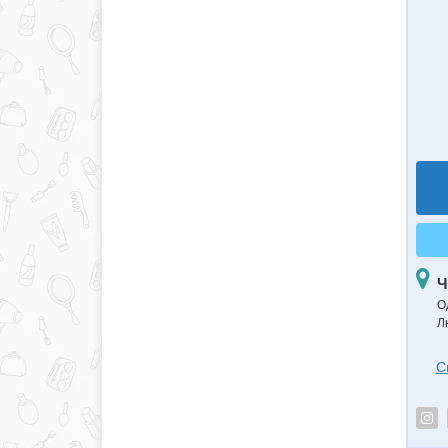
Ч
О
Л
С