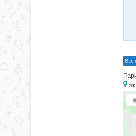
Все 
Пари
Укр