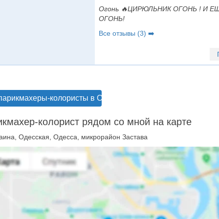
Огонь 🔥ЦИРЮЛЬНИК ОГОНЬ ! И ЕЩ
ОГОНЬ!
Все отзывы (3) ➡️
парикмахеры-колористы в Одессе
кмахер-колорист рядом со мной на карте
аина, Одесская, Одесса, микрорайон Застава