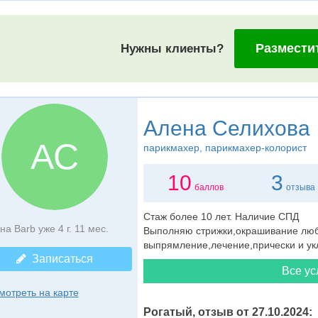
Размести
Нужны клиенты?
Алена Селихова
АС
парикмахер
, парикмахер-колорист
10
3
баллов
отзыва
Стаж более 10 лет. Наличие СПД
на Barb уже 4 г. 11 мес.
Выполняю стрижки,окрашивание любо
выпрямление,лечение,прически и укл
Записаться
Все ус
мотреть на карте
Рогатый, отзыв от 27.10.2024: