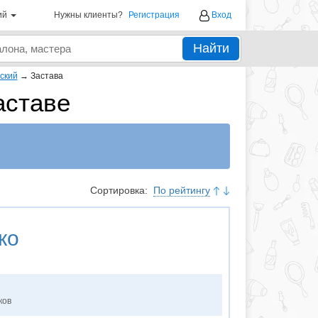
ий
Нужны клиенты?
Регистрация
Вход
Найти
ский
→
Застава
аставе
Сортировка:
По рейтингу
ко
ков