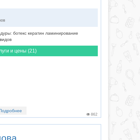
ков
дуры: ботекс кератин ламинирование
 видов
луги и цены (21)
Подробнее
862
лова