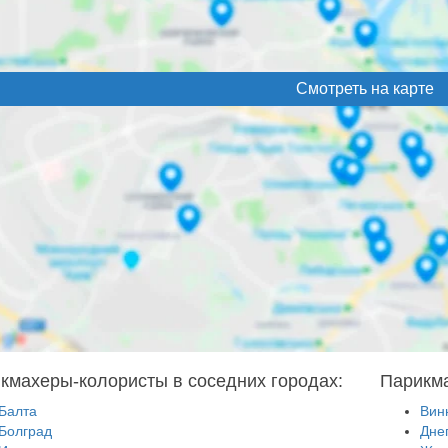
Смотреть на карте
кмахеры-колористы в соседних городах:
Парикма
Балта
Вин
Болград
Дне