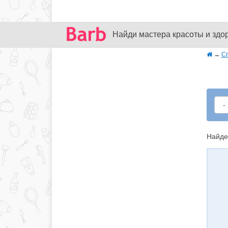
Найди мастера красоты и здо
→
С
Найде