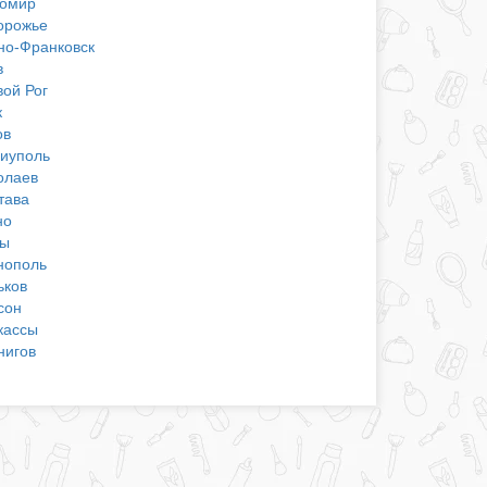
омир
орожье
но-Франковск
в
вой Рог
к
ов
иуполь
олаев
тава
но
ы
нополь
ьков
сон
кассы
нигов