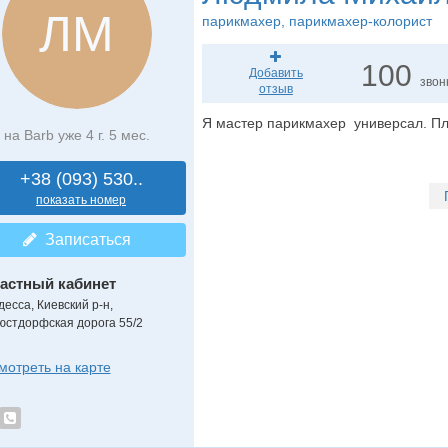
ЛМ
парикмахер
, парикмахер-колорист
100
Добавить
звон
отзыв
Я мастер парикмахер универсал. П
на Barb уже 4 г. 5 мес.
+38 (093) 530..
показать номер
Записаться
астный кабинет
десса, Киевский р-н,
юстдорфская дорога 55/2
мотреть на карте