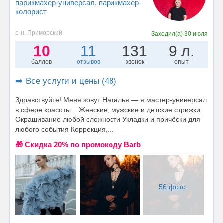
парикмахер-универсал
, парикмахер-
колорист
р-н. Приморский
Заходил(а)
30 июля
10
11
131
9 л.
баллов
отзывов
звонок
опыт
➡️ Все услуги и цены (48)
Здравствуйте! Меня зовут Наталья — я мастер-универсал
в сфере красоты. Женские, мужские и детские стрижки
Окрашивание любой сложности Укладки и причёски для
любого события Коррекция,...
🎁 Cкидка 20% по промокоду Barb
56 фото