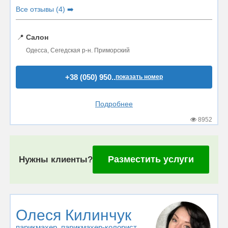
Все отзывы (4) ➡️
📍
Салон
Одесса, Сегедская р-н. Приморский
+38 (050) 950..
показать номер
Подробнее
8952
Разместить услуги
Нужны клиенты?
Олеся Килинчук
парикмахер
, парикмахер-колорист