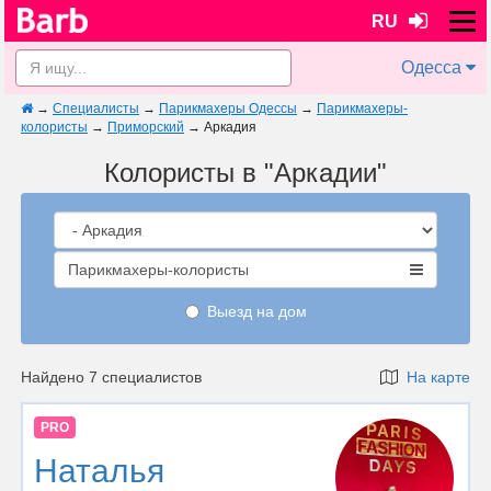
RU
Одесса
→
Специалисты
→
Парикмахеры Одессы
→
Парикмахеры-
колористы
→
Приморский
→
Аркадия
Колористы в "Аркадии"
Парикмахеры-колористы
Выезд на дом
Найдено 7 специалистов
На карте
PRO
Наталья