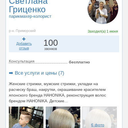
Светлана
Гриценко
парикмахер-колорист
р-н. Приморский
Заходил(а)
1 июня
100
Добавить
отзыв
звонков
Консультация
бесплатно
➡️ Все услуги и цены (7)
Женские стрижки, мужские стрижки, укладки на
расческу браш, накрутки, окрашивание красителем
японского бренда НАНОNIKA, реконструкция волос
брендом HAHONIKA. Детские...
6 фото