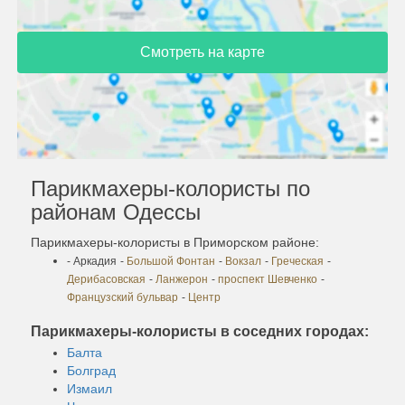
Смотреть на карте
Парикмахеры-колористы по
районам Одессы
Парикмахеры-колористы в Приморском районе:
- Аркадия
-
Большой Фонтан
-
Вокзал
-
Греческая
-
Дерибасовская
-
Ланжерон
-
проспект Шевченко
-
Французский бульвар
-
Центр
Парикмахеры-колористы в соседних городах:
Балта
Болград
Измаил