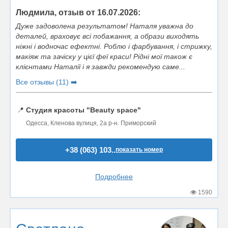
Людмила, отзыв от 16.07.2026:
Дуже задоволена результатом! Наталя уважна до
деталей, враховує всі побажання, а образи виходять
ніжні і водночас ефектні. Роблю і фарбування, і стрижку,
макіяж та зачіску у цієї феї краси! Рідні мої також є
клієнтами Наталії і я завжди рекомендую саме...
Все отзывы (11) ➡️
📍
Студия красоты "Beauty space"
Одесса, Кленова вулиця, 2а р-н. Приморский
+38 (063) 103..
показать номер
Подробнее
1590