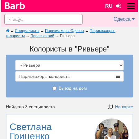
RU
Одесса
→
Специалисты
→
Парикмахеры Одессы
→
Парикмахеры-
колористы
→
Пересыпский
→
Ривьера
Колористы в "Ривьере"
Парикмахеры-колористы
Выезд на дом
Найдено 3 специалиста
На карте
Светлана
Гриценко