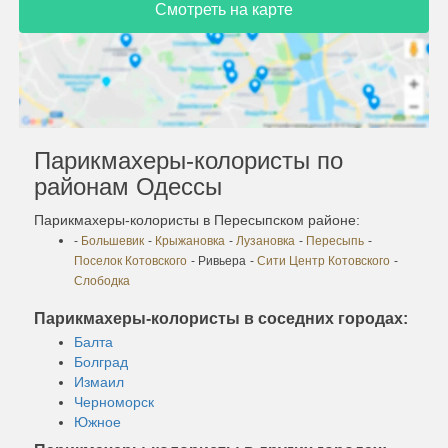
Смотреть на карте
Парикмахеры-колористы по
районам Одессы
Парикмахеры-колористы в Пересыпском районе:
-
Большевик
-
Крыжановка
-
Лузановка
-
Пересыпь
-
Поселок Котовского
- Ривьера
-
Сити Центр Котовского
-
Слободка
Парикмахеры-колористы в соседних городах:
Балта
Болград
Измаил
Черноморск
Южное