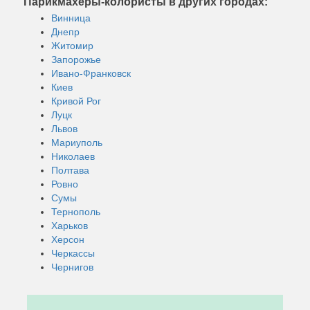
Парикмахеры-колористы в других городах:
Винница
Днепр
Житомир
Запорожье
Ивано-Франковск
Киев
Кривой Рог
Луцк
Львов
Мариуполь
Николаев
Полтава
Ровно
Сумы
Тернополь
Харьков
Херсон
Черкассы
Чернигов