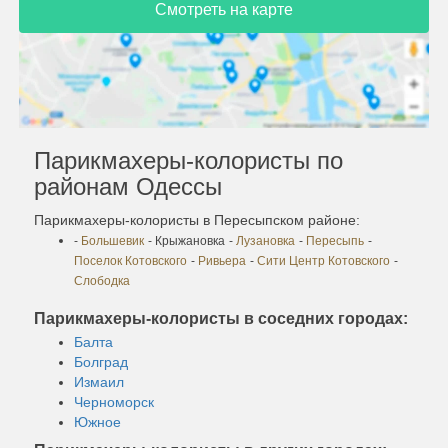
Смотреть на карте
Парикмахеры-колористы по
районам Одессы
Парикмахеры-колористы в Пересыпском районе:
-
Большевик
- Крыжановка
-
Лузановка
-
Пересыпь
-
Поселок Котовского
-
Ривьера
-
Сити Центр Котовского
-
Слободка
Парикмахеры-колористы в соседних городах:
Балта
Болград
Измаил
Черноморск
Южное