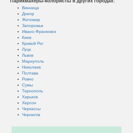
Парикмахеры-колористы в других городах:
Винница
Днепр
Житомир
Запорожье
Ивано-Франковск
Киев
Кривой Рог
Луцк
Львов
Мариуполь
Николаев
Полтава
Ровно
Сумы
Тернополь
Харьков
Херсон
Черкассы
Чернигов