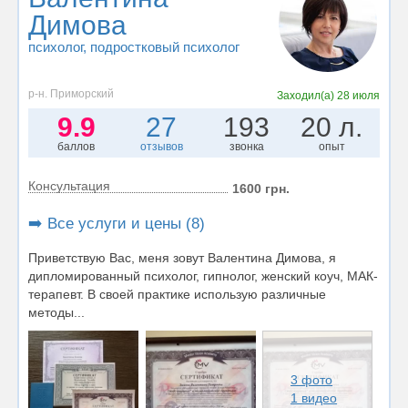
Димова
психолог
, подростковый психолог
р-н. Приморский
Заходил(а)
28 июля
9.9
27
193
20 л.
баллов
отзывов
звонка
опыт
Консультация
1600 грн.
➡️ Все услуги и цены (8)
Приветствую Вас, меня зовут Валентина Димова, я
дипломированный психолог, гипнолог, женский коуч, МАК-
терапевт. В своей практике использую различные
методы...
3 фото
1 видео