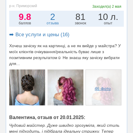
р-н. Приморский
Заходил(а)
2 мая
9.8
2
81
10 л.
баллов
отзыва
звонок
опыт
➡️ Все услуги и цены (16)
Хочеш зачіску як на картинці, а не як вийде у майстра? У
моїх клієнтів очікування/реальність буває лише з
позитивним результатом☺️ Не знаєш яку зачіску вибрати
для...
46 фото
Валентина, отзыв от 20.01.2025:
Чудовий майстер. Дуже швидко зрозуміла, який стиль
мені підходить, і підібрала ідеальну стрижку. Тепер