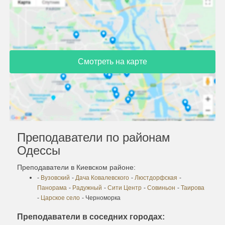
Смотреть на карте
Преподаватели по районам
Одессы
Преподаватели в Киевском районе:
-
Вузовский
-
Дача Ковалевского
-
Люстдорфская
-
Панорама
-
Радужный
-
Сити Центр
-
Совиньон
-
Таирова
-
Царское село
- Черноморка
Преподаватели в соседних городах: