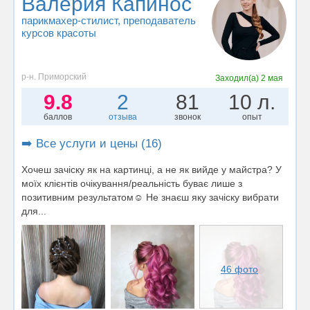
Валерия Капинос
парикмахер-стилист
, преподаватель
курсов красоты
р-н. Приморский
Заходил(а)
2 мая
9.8
2
81
10 л.
баллов
отзыва
звонок
опыт
➡️ Все услуги и цены (16)
Хочеш зачіску як на картинці, а не як вийде у майстра? У
моїх клієнтів очікування/реальність буває лише з
позитивним результатом☺️ Не знаєш яку зачіску вибрати
для...
46 фото