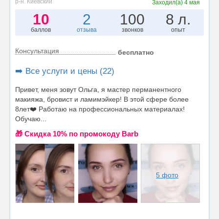
р-н. Киевский
Заходил(а)
4 мая
10
2
100
8 л.
баллов
отзыва
звонков
опыт
Консультация
бесплатно
➡️ Все услуги и цены (22)
Привет, меня зовут Ольга, я мастер перманентного
макияжа, бровист и ламимэйкер! В этой сфере более
8лет❤️ Работаю на профессиональных материалах!
Обучаю...
🎁 Cкидка 10% по промокоду Barb
5 фото