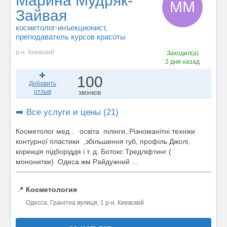
Марина Мудряк-
ММ
Зайвая
косметолог-инъекционист
,
преподаватель курсов красоты
р-н. Киевский
Заходил(а)
2 дня назад
100
Добавить
отзыв
звонков
➡️ Все услуги и цены (21)
Косметолог мед . освіта пілінги, Різноманітні техніки
контурної пластики ,збільшення губ, профіль Джолі,
корекція підборіддя і т. д. Ботокс Тредліфтинг (
мононитки) Одеса жм Райдужний ...
📍
Косметология
Одесса, Гранітна вулиця, 1 р-н. Киевский