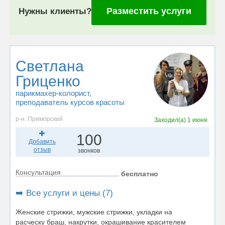
Разместить услуги
Нужны клиенты?
Светлана
Гриценко
парикмахер-колорист
,
преподаватель курсов красоты
р-н. Приморский
Заходил(а)
1 июня
100
Добавить
отзыв
звонков
Консультация
бесплатно
➡️ Все услуги и цены (7)
Женские стрижки, мужские стрижки, укладки на
расческу браш, накрутки, окрашивание красителем