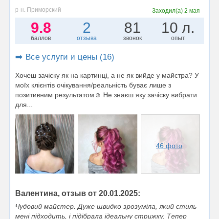
р-н. Приморский
Заходил(а)
2 мая
9.8
2
81
10 л.
баллов
отзыва
звонок
опыт
➡️ Все услуги и цены (16)
Хочеш зачіску як на картинці, а не як вийде у майстра? У
моїх клієнтів очікування/реальність буває лише з
позитивним результатом☺️ Не знаєш яку зачіску вибрати
для...
46 фото
Валентина, отзыв от 20.01.2025:
Чудовий майстер. Дуже швидко зрозуміла, який стиль
мені підходить, і підібрала ідеальну стрижку. Тепер