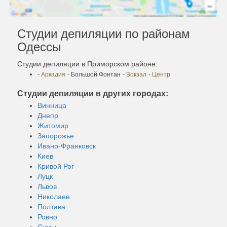
Студии депиляции по районам
Одессы
Студии депиляции в Приморском районе:
-
Аркадия
- Большой Фонтан
-
Вокзал
-
Центр
Студии депиляции в других городах:
Винница
Днепр
Житомир
Запорожье
Ивано-Франковск
Киев
Кривой Рог
Луцк
Львов
Николаев
Полтава
Ровно
Сумы