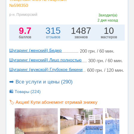
№598350
р-н. Приморский
Заходил(а)
2 дня назад
9.7
315
1487
10
баллов
отзывов
звонков
мастеров
Шугаринг (женский) Бедер
200 грн. / 60 мин.
Шугаринг (женский) Лицо полностью
300 грн. / 60 мин.
Шугаринг (мужской) Глубокое бикини
600 грн. / 120 мин.
➡️ Все услуги и цены (290)
🛍️ Товары (224)
🏷️ Акция! Купи абонемент отримай знижку