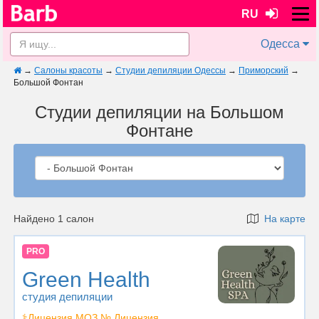
RU
Одесса
→
Салоны красоты
→
Студии депиляции Одессы
→
Приморский
→
Большой Фонтан
Студии депиляции на Большом
Фонтане
Найдено 1 салон
На карте
PRO
Green Health
студия депиляции
⚕️Лицензия МОЗ № Лицензия