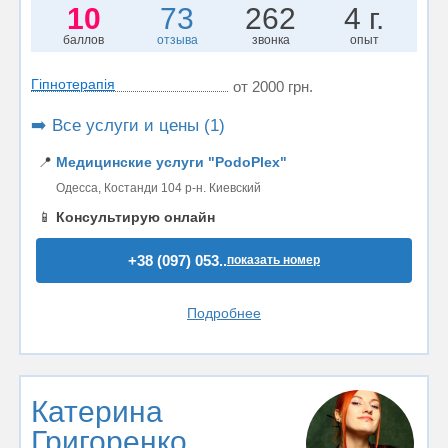
10
73
262
4 г.
баллов
отзыва
звонка
опыт
Гіпнотерапія
от 2000 грн.
➡️ Все услуги и цены (1)
📍
Медицинские услуги "PodoPlex"
Одесса, Костанди 104 р-н. Киевский
📱
Консультирую онлайн
+38 (097) 053..
показать номер
Подробнее
Катерина
Григоренко