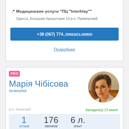
📍
Медицинские услуги "ПЦ "Interhlay""
Одесса, Большая Арнаутская 10 р-н. Приморский
+38 (067) 774..
показать номер
Подробнее
PRO
Марія Чібісова
психолог
р-н. Киевский
Заходил(а)
23 июня
1
176
6 л.
отзыв
звонков
опыт