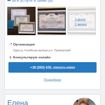
➡️ Все услуги и цены (8)
3 фото
1 видео
📍
Организация
Одесса, Італійська вулиця р-н. Приморский
📱
Консультирую онлайн
+38 (093) 635..
показать номер
Подробнее
Елена