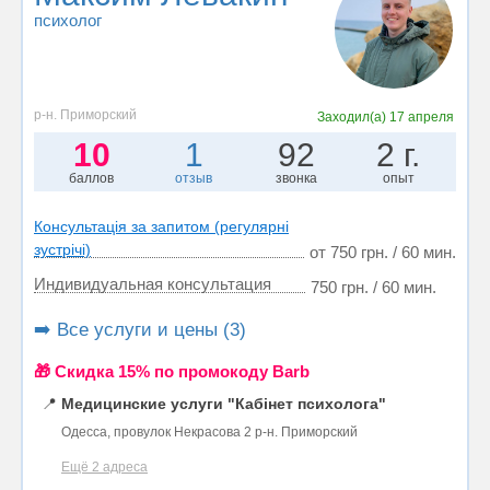
психолог
р-н. Приморский
Заходил(а)
17 апреля
10
1
92
2 г.
баллов
отзыв
звонка
опыт
Консультація за запитом (регулярні
зустрічі)
от 750 грн. / 60 мин.
Индивидуальная консультация
750 грн. / 60 мин.
➡️ Все услуги и цены (3)
🎁 Cкидка 15% по промокоду Barb
📍
Медицинские услуги "Кабінет психолога"
Одесса, провулок Некрасова 2 р-н. Приморский
Ещё 2 адреса