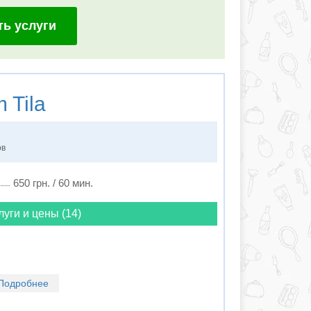
ть услуги
 Tila
ов
650 грн. / 60 мин.
луги и цены (14)
Подробнее