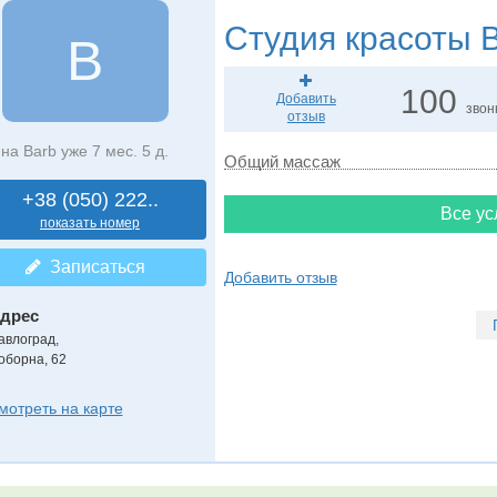
Студия красоты
B
B
100
Добавить
звон
отзыв
на Barb уже 7 мес. 5 д.
Общий массаж
+38 (050) 222..
Все ус
показать номер
Записаться
Добавить отзыв
дрес
авлоград
,
оборна, 62
мотреть на карте