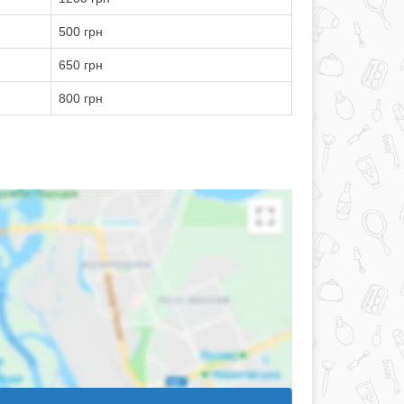
500 грн
650 грн
800 грн