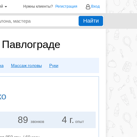
ий
Нужны клиенты?
Регистрация
Вход
Найти
 Павлограде
на
Массаж головы
Руки
ко
89
4 г.
звонков
опыт