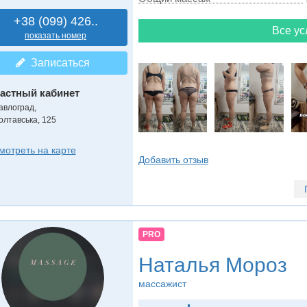
+38 (099) 426..
Все ус
показать номер
Записаться
астный кабинет
авлоград,
олтавська, 125
мотреть на карте
Добавить отзыв
PRO
Наталья Мороз
массажист