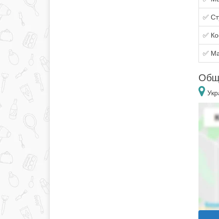
✅ Ст
✅ Ко
✅ Ма
Общ
Укр