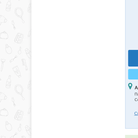
А
П
С
С