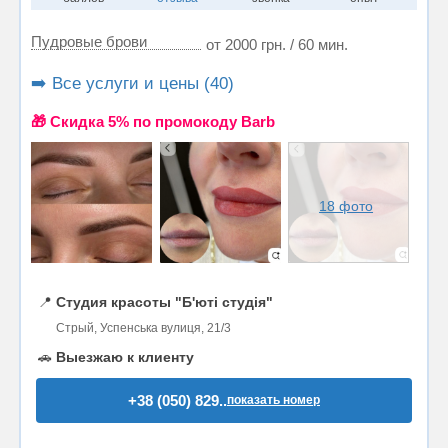
Пудровые брови
от 2000 грн. / 60 мин.
➡️ Все услуги и цены (40)
🎁 Cкидка 5% по промокоду Barb
18 фото
📍
Студия красоты "Б'юті студія"
Стрый, Успенська вулиця, 21/3
🚗
Выезжаю к клиенту
+38 (050) 829..
показать номер