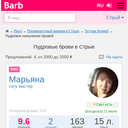
RU
Стрый
→
Лицо
→
Перманентный макияж в Стрые
→
Татуаж бровей
→
Пудровое напыление бровей
Пудровые брови в Стрые
Предложений: 4, от 2000 до 2500 ₴
На карте
PRO
Марьяна
тату мастер
Свет есть
Успенська вулиця, 21/3
Заходил(а)
21 июля
9.6
2
163
15 л.
баллов
отзыва
звонка
опыт