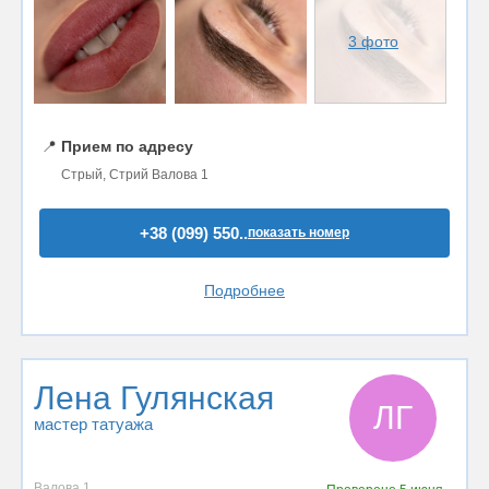
3 фото
📍
Прием по адресу
Стрый, Стрий Валова 1
+38 (099) 550..
показать номер
Подробнее
Лена Гулянская
ЛГ
мастер татуажа
Валова 1