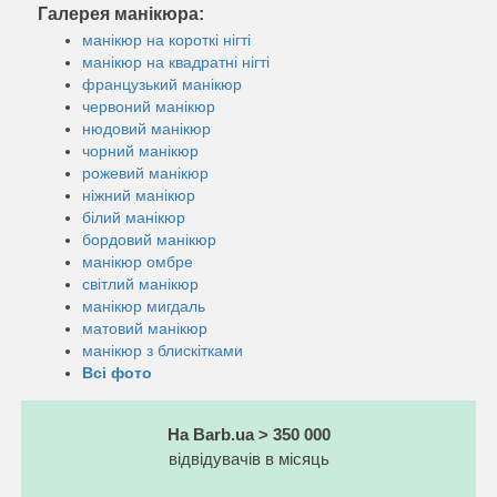
Галерея манікюра:
манікюр на короткі нігті
манікюр на квадратні нігті
французький манікюр
червоний манікюр
нюдовий манікюр
чорний манікюр
рожевий манікюр
ніжний манікюр
білий манікюр
бордовий манікюр
манікюр омбре
світлий манікюр
манікюр мигдаль
матовий манікюр
манікюр з блискітками
Всі фото
На Barb.ua > 350 000
відвідувачів в місяць