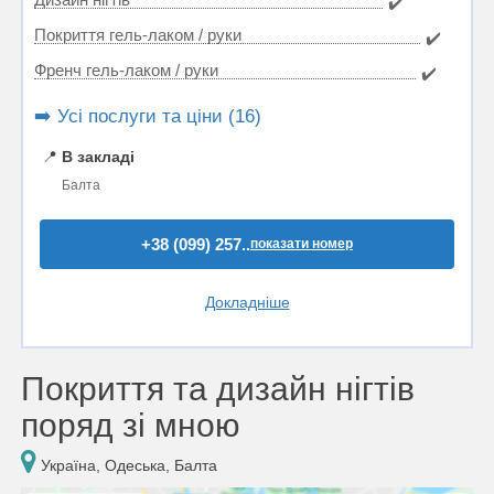
✔️
Покриття гель-лаком / руки
✔️
Френч гель-лаком / руки
✔️
➡️ Усі послуги та ціни (16)
📍
В закладі
Балта
+38 (099) 257..
показати номер
Докладніше
Покриття та дизайн нігтів
поряд зі мною
Україна, Одеська, Балта