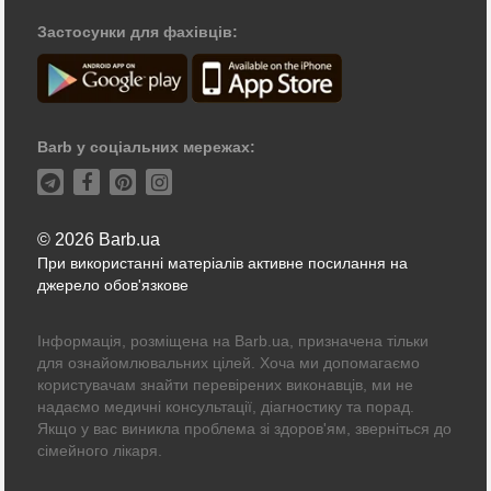
Застосунки для фахівців:
Barb у соціальних мережах:
© 2026 Barb.ua
При використанні матеріалів активне посилання на
джерело обов'язкове
Інформація, розміщена на Barb.ua, призначена тільки
для ознайомлювальних цілей. Хоча ми допомагаємо
користувачам знайти перевірених виконавців, ми не
надаємо медичні консультації, діагностику та порад.
Якщо у вас виникла проблема зі здоров'ям, зверніться до
сімейного лікаря.