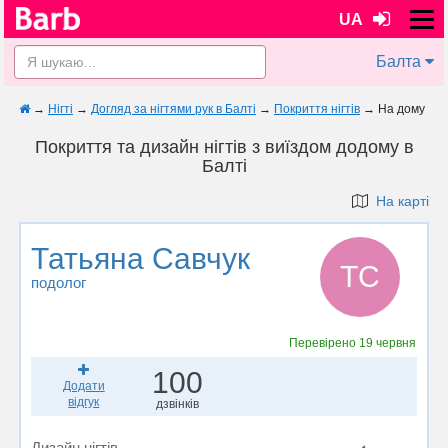
UA
Балта
→
Нігті
→
Догляд за нігтями рук в Балті
→
Покриття нігтів
→
На дому
Покриття та дизайн нігтів з виїздом додому в
Балті
На карті
Татьяна Савчук
ТС
подолог
Перевірено
19 червня
100
Додати
відгук
дзвінків
Дизайн нігтів