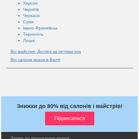
Херсон
Чернігів
Черкаси
Суми
Івано-Франківськ
Тернопіль
Луцьк
Всі майстри: Догляд за нігтями рук
Всі салони краси в Балті
Знижки до 80% від салонів і майстрів!
Запис на процедури краси: