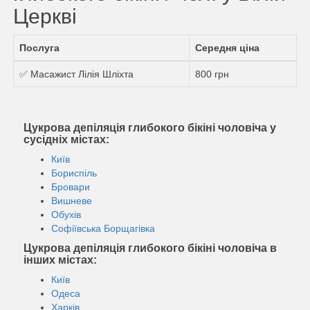
Церкві
Послуга
Середня ціна
✅ Масажист Лілія Шліхта
800 грн
Цукрова депіляція глибокого бікіні чоловіча у
сусідніх містах:
Київ
Бориспіль
Бровари
Вишневе
Обухів
Софіївська Борщагівка
Цукрова депіляція глибокого бікіні чоловіча в
інших містах:
Київ
Одеса
Харків