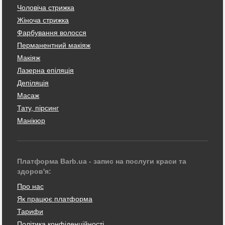
Чоловіча стрижка
Жіноча стрижка
Фарбування волосся
Перманентний макіяж
Макіяж
Лазерна епіляція
Депіляція
Масаж
Тату, пірсинг
Манікюр
Платформа Barb.ua - запис на послуги краси та
здоров'я:
Про нас
Як працює платформа
Тарифи
Політика конфіденційності