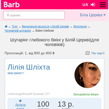
UA
Біла Церква
→
Тіло
→
Видалення волосся у Білій Церкві
→
Депіляція
→
Чоловічий шугарінг
→
Бікіні глибоке
Шугарінг глибокого бікіні у Білій Церкві(для
чоловіків)
Пропозицій: 1, від 800 до 800 ₴
На карті
Лілія Шліхта
масажист
олександрійський бульвар 107
Заходив(ла)
вчора
100
13 р.
Додати
відгук