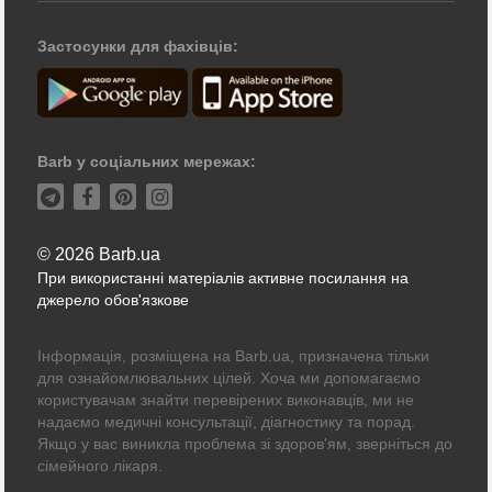
Застосунки для фахівців:
Barb у соціальних мережах:
© 2026 Barb.ua
При використанні матеріалів активне посилання на
джерело обов'язкове
Інформація, розміщена на Barb.ua, призначена тільки
для ознайомлювальних цілей. Хоча ми допомагаємо
користувачам знайти перевірених виконавців, ми не
надаємо медичні консультації, діагностику та порад.
Якщо у вас виникла проблема зі здоров'ям, зверніться до
сімейного лікаря.