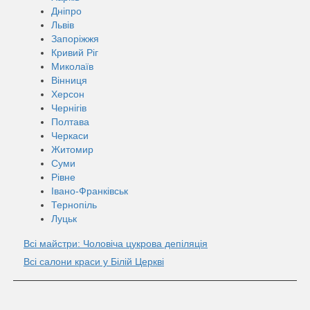
Дніпро
Львів
Запоріжжя
Кривий Ріг
Миколаїв
Вінниця
Херсон
Чернігів
Полтава
Черкаси
Житомир
Суми
Рівне
Івано-Франківськ
Тернопіль
Луцьк
Всі майстри: Чоловіча цукрова депіляція
Всі салони краси у Білій Церкві