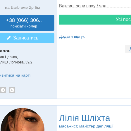
Ваксинг зони паху / чол.
на Barb вже 2р 6м
Усі пос
+38 (066) 306..
показати номер
Додати відгук
Записатись
алон
іла Церква,
улиця Логінова, 39/2
ивитися на карті
Лілія Шліхта
масажист, майстер депіляції