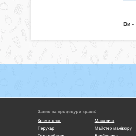
Ви -
Запис на процедури краси:
Косметолог
Масажист
Перукар
Майстер манікюру
Тату майстер
Барбершоп