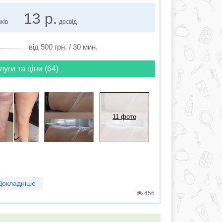
13 р.
ків
досвід
від 500 грн. / 30 мин.
луги та ціни (64)
11 фото
Докладніше
456