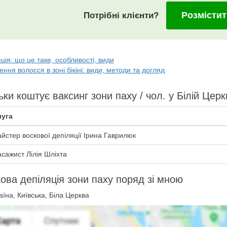
Розмістит
Потрібні клієнти?
ція: що це таке, особливості, види
ння волосся в зоні бікіні: види, методи та догляд
ьки коштує ваксинг зони паху / чол. у Білій Церк
уга
йстер воскової депіляції Ірина Гаврилюк
сажист Лілія Шліхта
ова депіляція зони паху поряд зі мною
їна, Київська, Біла Церква