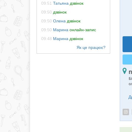
09:51
Татьяна
дзвінок
09:50
дзвінок
09:50
Олена
дзвінок
09:50
Марина
онлайн-запис
09:48
Марина
дзвінок
П
Б
о
Д