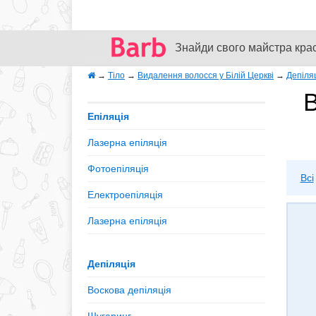
Знайди свого майстра кра
→
Тіло
→
Видалення волосся у Білій Церкві
→
Депіля
В
Епіляція
Лазерна епіляція
Фотоепіляція
Всі
Електроепіляція
Лазерна епіляція
Депіляція
Воскова депіляція