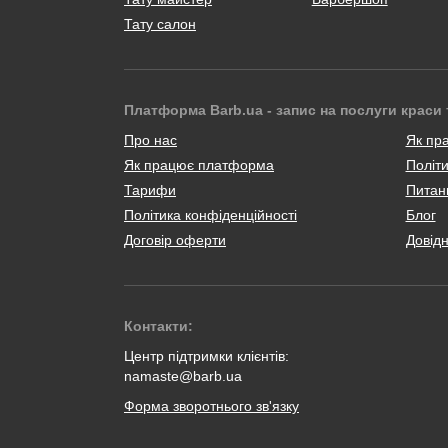
Тату салон
Платформа Barb.ua - запис на послуги краси 
Про нас
Як пр
Як працює платформа
Політи
Тарифи
Питанн
Політика конфіденційності
Блог
Договір оферти
Довід
Контакти:
Центр підтримки клієнтів:
namaste@barb.ua
Форма зворотнього зв'язку