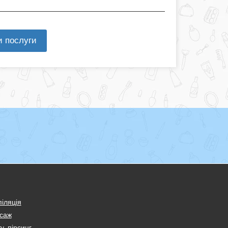
и послуги
іляція
саж
у, пірсинг