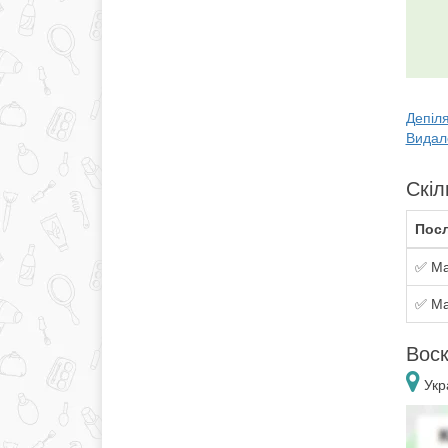
Депіля
Видале
Скіл
Посл
✅ Ма
✅ Ма
Воск
Укра