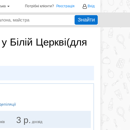
ська
Потрібні клієнти?
Реєстрація
Вхід
Знайти
 у Білій Церкві(для
депіляції
3 р.
ків
досвід