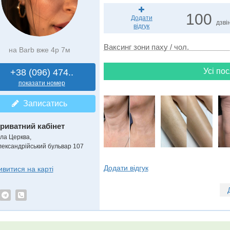
100
Додати
дзвін
відгук
Ваксинг зони паху / чол.
на Barb вже 4р 7м
Усі пос
+38 (096) 474..
показати номер
Записатись
риватний кабінет
іла Церква,
лександрійський бульвар 107
Додати відгук
ивитися на карті