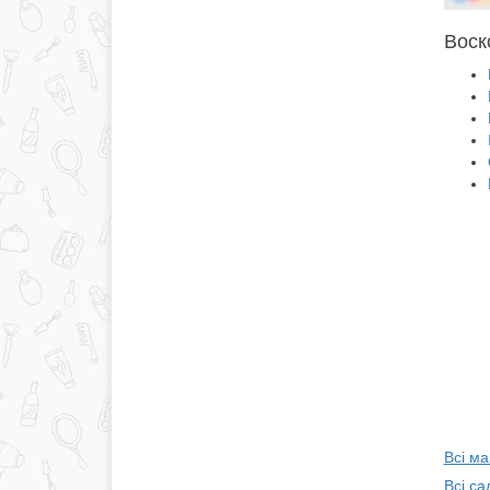
Воско
Всі ма
Всі са