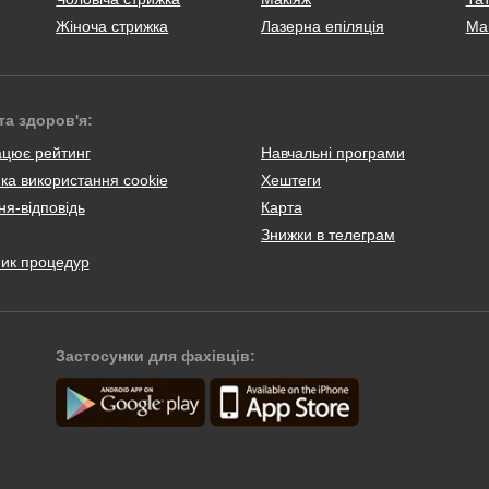
Жіноча стрижка
Лазерна епіляція
Ма
та здоров'я:
ацює рейтинг
Навчальні програми
ка використання cookie
Хештеги
я-відповідь
Карта
Знижки в телеграм
ник процедур
Застосунки для фахівців: