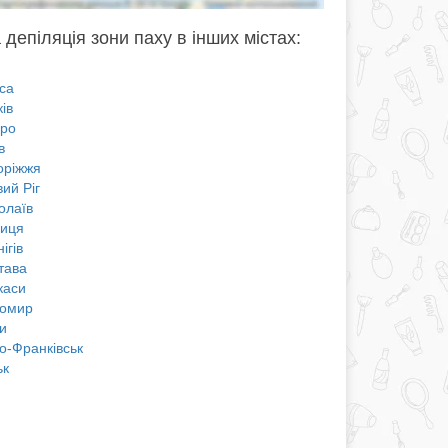
 депіляція зони паху в інших містах:
са
ів
про
в
оріжжя
ий Ріг
олаїв
ниця
ігів
тава
каси
омир
и
о-Франківськ
ьк