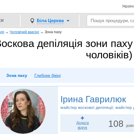
Україн
си
Біла Церква
ція
→
Чоловічий ваксінг
→
Зона паху
оскова депіляція зони паху
чоловіків)
Зона паху
Глибоке бікіні
Ірина Гаврилюк
майстер воскової депіляції, майстер 
108
Додати
дзвін
відгук