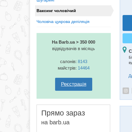
Шугаринг
Ваксинг чоловічий
Чоловіча цукрова депіляція
На Barb.ua > 350 000
відвідувачів в місяць
С
Б
салонів:
8143
в
майстрів:
14464
Д
Реєстрація
Прямо зараз
на barb.ua