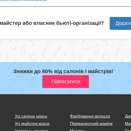
 майстер або власник бьюті-організації?
Додат
Знижки до 80% від салонів і майстрів!
Усі салони краси
Фарбування волосся
Деп
Усі майстри краси
Перманентний макіяж
Ма
Чоловіча стрижка
Макіяж
Тат