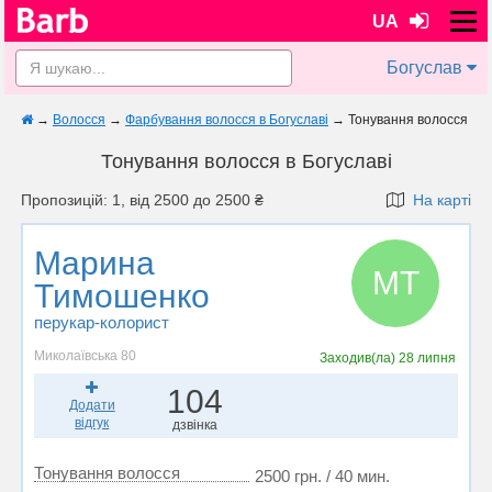
UA
Богуслав
→
Волосся
→
Фарбування волосся в Богуславі
→
Тонування волосся
Тонування волосся в Богуславі
Пропозицій: 1, від 2500 до 2500 ₴
На карті
Марина
МТ
Тимошенко
перукар-колорист
Миколаївська 80
Заходив(ла)
28 липня
104
Додати
відгук
дзвінка
Тонування волосся
2500 грн. / 40 мин.