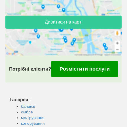
Дивитися на карті
Розмістити послуги
Потрібні клієнти?
Галерея :
балаяж
омбре
мелірування
колорування