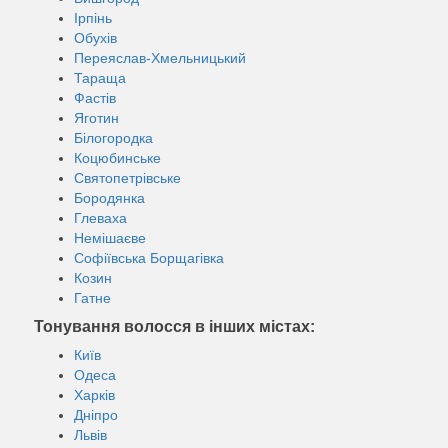
Ірпінь
Обухів
Переяслав-Хмельницький
Тараща
Фастів
Яготин
Білогородка
Коцюбинське
Святопетрівське
Бородянка
Глеваха
Немішаєве
Софіївська Борщагівка
Козин
Гатне
Тонування волосся в інших містах:
Київ
Одеса
Харків
Дніпро
Львів