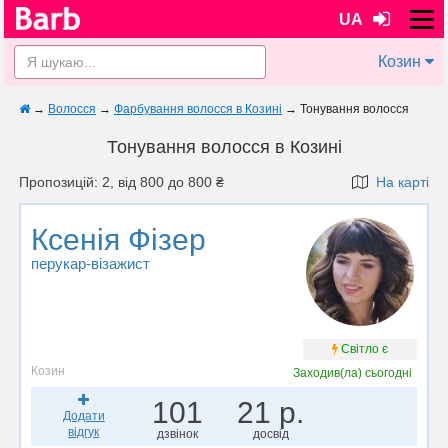
UA
Козин
→
Волосся
→
Фарбування волосся в Козині
→
Тонування волосся
Тонування волосся в Козині
Пропозицій: 2, від 800 до 800 ₴
На карті
Ксенія Фізер
перукар-візажист
Світло є
Козин
Заходив(ла)
сьогодні
101
21 р.
Додати
відгук
дзвінок
досвід