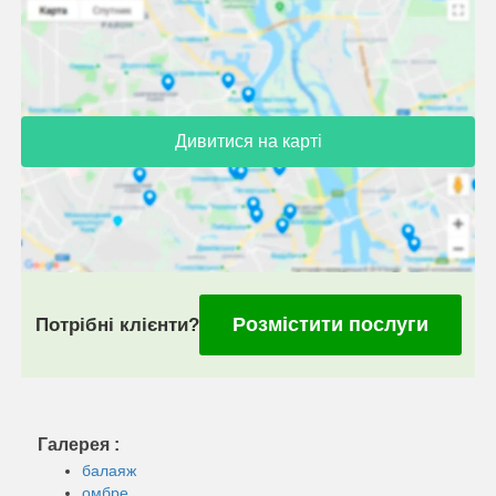
Дивитися на карті
Розмістити послуги
Потрібні клієнти?
Галерея :
балаяж
омбре