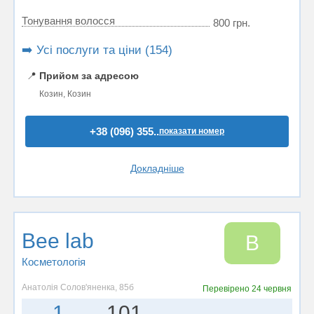
Тонування волосся
800 грн.
➡️ Усі послуги та ціни (154)
📍
Прийом за адресою
Козин, Козин
+38 (096) 355..
показати номер
Докладніше
Bee lab
B
Косметологія
Анатолія Солов'яненка, 85б
Перевірено
24 червня
1
101