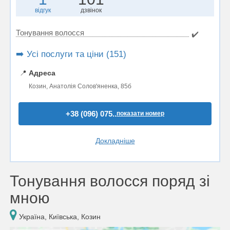
відгук
дзвінок
Тонування волосся
✔️
➡️ Усі послуги та ціни (151)
📍
Адреса
Козин, Анатолія Солов'яненка, 85б
+38 (096) 075..
показати номер
Докладніше
Тонування волосся поряд зі
мною
Україна, Київська, Козин