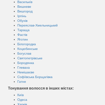
Василькíв
Вишневе
Вишгород
Ірпінь
Обухів
Переяслав-Хмельницький
Тараща
Фастів
Яготин
Білогородка
Коцюбинське
Богуслав
Святопетрівське
Бородянка
Глеваха
Немішаєве
Софіївська Борщагівка
Гатне
Тонування волосся в інших містах:
Київ
Одеса
Харків