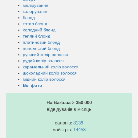
мелірування
колорування
блонд
тотал блонд
холодний блонд
теплий блонд
платиновий блонд
попелястий блонд
русявий колір волосся
рудий колір волосся
карамельний колір волосся
шоколадний колір волосся
мідний колір волосся
Всі фото
На Barb.ua > 350 000
відвідувачів в місяць
салонів:
8139
майстрів:
14453