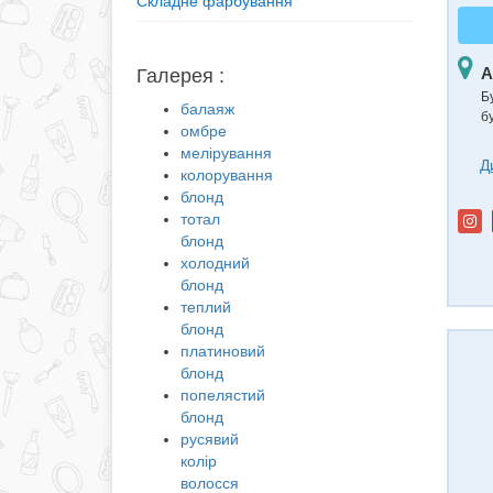
Складне фарбування
А
Галерея :
Б
балаяж
б
омбре
мелірування
Д
колорування
блонд
тотал
блонд
холодний
блонд
теплий
блонд
платиновий
блонд
попелястий
блонд
русявий
колір
волосся