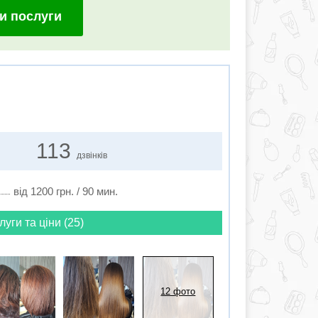
и послуги
113
дзвінків
від 1200 грн. / 90 мин.
луги та ціни (25)
12 фото