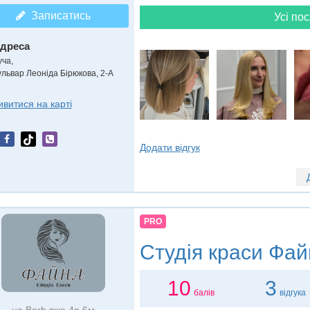
Записатись
Усі пос
дреса
уча
,
ульвар Леоніда Бірюкова, 2-А
ивитися на карті
Додати відгук
PRO
Студія краси
Фай
10
3
балів
відгука
на Barb вже 4р 6м