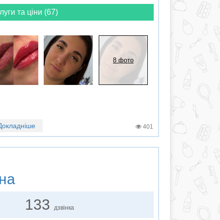
луги та ціни (67)
8 фото
Докладніше
401
на
133
дзвінка