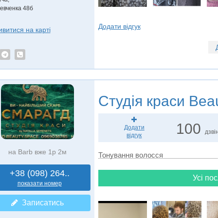
евченка 48б
Додати відгук
ивитися на карті
Студія краси
Beau
100
Додати
дзвін
відгук
на Barb вже 1р 2м
Тонування волосся
+38 (098) 264..
Усі пос
показати номер
Записатись