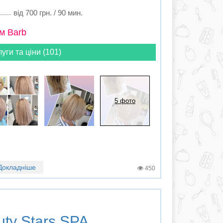
від 700 грн. / 90 мин.
м Barb
луги та ціни (101)
5 фото
Докладніше
450
ty Stars SPA