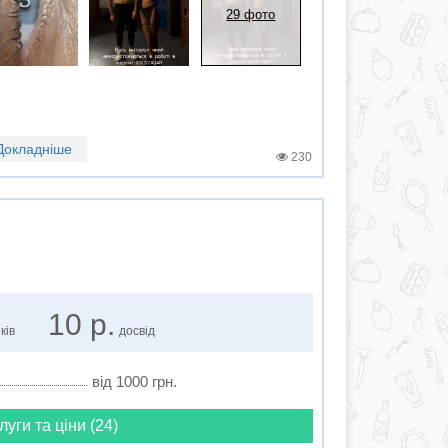
29 фото
Докладніше
230
10 р.
ків
досвід
від 1000 грн.
луги та ціни (24)