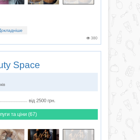
Докладніше
380
ty Space
ків
від 2500 грн.
луги та ціни (67)