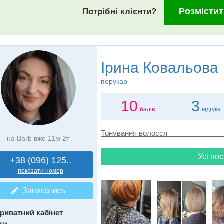
Розмістит
Потрібні клієнти?
Ірина Ковальова
перукар
10
3
балів
відгука
Тонування волосся
на Barb вже 11м 2т
Усі пос
+38 (096) 125..
показати номер
Записатись
риватний кабінет
уча,