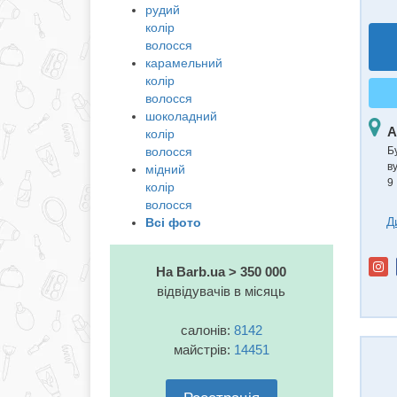
рудий
колір
волосся
карамельний
колір
волосся
шоколадний
А
колір
Б
волосся
в
мідний
9
колір
волосся
Д
Всі фото
На Barb.ua > 350 000
відвідувачів в місяць
салонів:
8142
майстрів:
14451