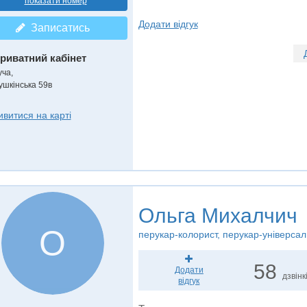
показати номер
Додати відгук
Записатись
риватний кабінет
уча,
ушкінська 59в
ивитися на карті
Ольга Михалчич
О
перукар-колорист, перукар-універсал
58
Додати
дзвінк
відгук