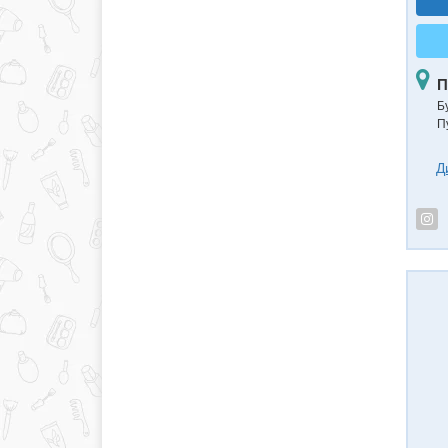
П
Б
П
Д