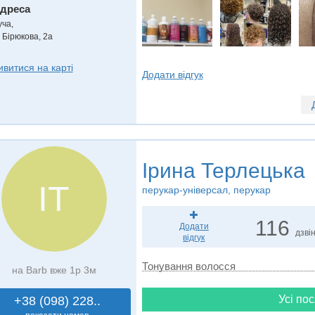
дреса
уча
,
 Бірюкова, 2а
ивитися на карті
Додати відгук
Ірина Терлецька
ІТ
перукар-універсал, перукар
116
Додати
дзвін
відгук
Тонування волосся
на Barb вже 1р 3м
Усі пос
+38 (098) 228..