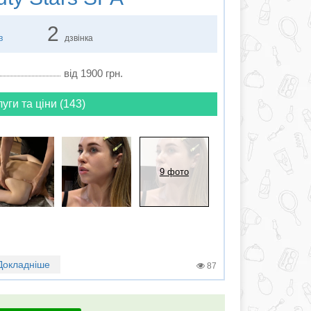
2
в
дзвінка
від 1900 грн.
луги та ціни (143)
9 фото
Докладніше
87