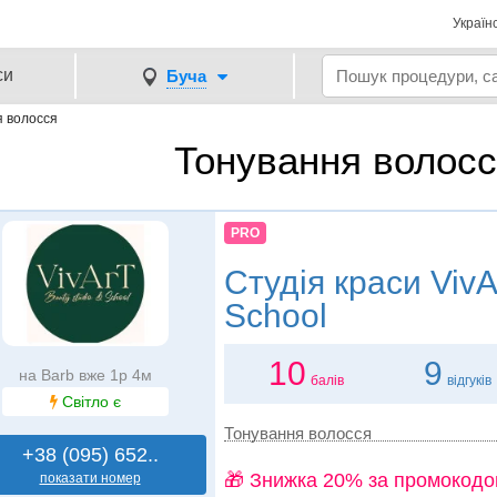
Україн
си
Буча
я волосся
Тонування волосс
PRO
Студія краси
VivA
School
10
9
на Barb вже 1р 4м
балів
відгуків
Світло є
Тонування волосся
+38 (095) 652..
🎁 Знижка 20% за промокодо
показати номер