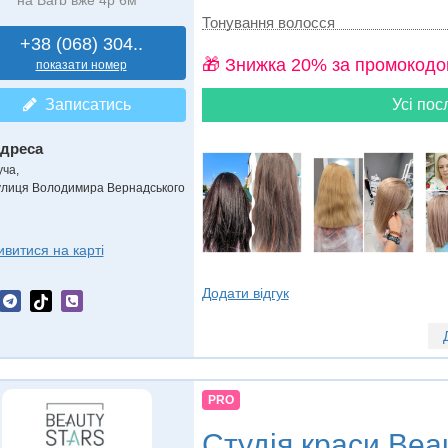
Тонування волосся
+38 (068) 304..
🎁 Знижка 20% за промокодо
показати номер
Записатись
Усі пос
дреса
уча
,
улиця Володимира Вернадського
ивитися на карті
Додати відгук
PRO
Студія краси
Beau