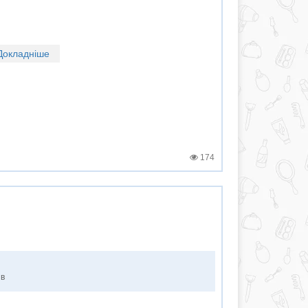
Докладніше
174
ів