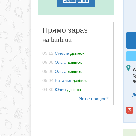
Реєстрація
Прямо зараз
на barb.ua
05:12
Стелла
дзвінок
05:08
Ольга
дзвінок
А
05:06
Ольга
дзвінок
Б
05:04
Наталья
дзвінок
Л
04:30
Юлия
дзвінок
Д