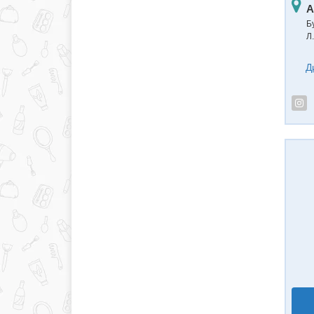
А
Б
Л.
Д