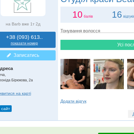
10
16
балів
відгукі
на Barb вже 1т 2д
Тонування волосся
+38 (093) 613..
показати номер
Усі пос
Записатись
дреса
уча
,
еоніда Бірюкова, 2а
ивитися на карті
Додати відгук
сайт