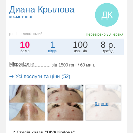
Диана Крылова
ДК
косметолог
р-н. Шевченківський
Перевірено
30 червня
10
1
100
8 р.
балів
відгук
дзвінків
досвід
Мікронідлінг
від 1500 грн. / 60 мин.
➡️ Усі послуги та ціни (52)
6 фото
📍
Студія краси "DIVA Krylova"