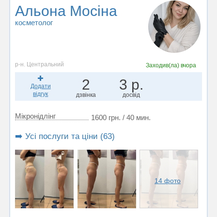
Альона Мосіна
косметолог
р-н. Центральний
Заходив(ла)
вчора
2
3 р.
Додати
відгук
дзвінка
досвід
Мікронідлінг
1600 грн. / 40 мин.
➡️ Усі послуги та ціни (63)
14 фото