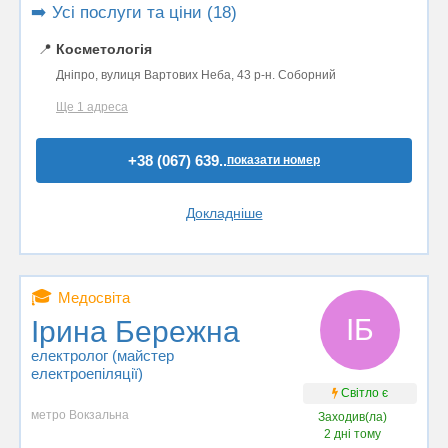
➡️ Усі послуги та ціни (18)
📍
Косметологія
Дніпро, вулиця Вартових Неба, 43 р-н. Соборний
Ще 1 адреса
+38 (067) 639..
показати номер
Докладніше
🎓
Медосвіта
ІБ
Ірина Бережна
електролог (майстер
електроепіляції)
Світло є
метро Вокзальна
Заходив(ла)
2 дні тому