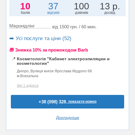
10
37
100
13 р.
балів
відгуків
дзвінків
досвід
Мікронідлінг
від 1500 грн. / 60 мин.
➡️ Усі послуги та ціни (52)
🎁 Знижка 10% за промокодом Barb
📍
Косметологія "Кабинет электроэпиляции и
косметологии"
Дніпро, Вулиця князя Ярослава Мудрого 68
м.Вокзальна
Ще 1 адреса
+38 (098) 328..
показати номер
Докладніше