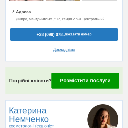
📍
Адреса
Дніпро, Мандриківська, 51л, секція 2 р-н. Центральний
+38 (099) 078..
показати номер
Докладніше
Розмістити послуги
Потрібні клієнти?
Катерина
Немченко
косметолог-ін'єкціоніст