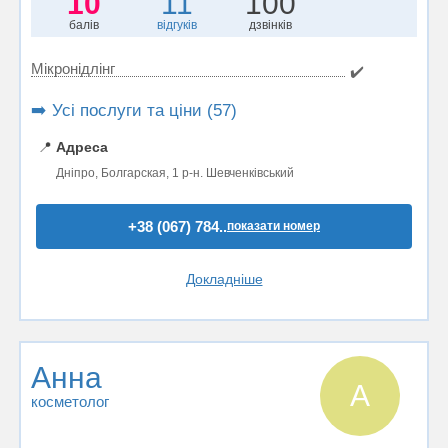
10
11
100
балів
відгуків
дзвінків
Мікронідлінг
✔️
➡️ Усі послуги та ціни (57)
📍
Адреса
Дніпро, Болгарская, 1 р-н. Шевченківський
+38 (067) 784..
показати номер
Докладніше
Анна
А
косметолог