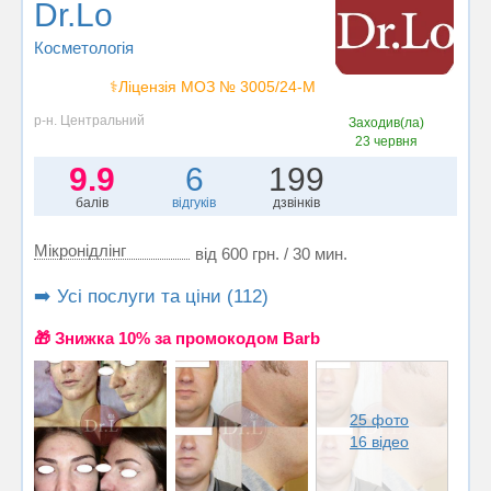
Dr.Lo
Косметологія
⚕️Ліцензія МОЗ № 3005/24-М
р-н. Центральний
Заходив(ла)
23 червня
9.9
6
199
балів
відгуків
дзвінків
Мікронідлінг
від 600 грн. / 30 мин.
➡️ Усі послуги та ціни (112)
🎁 Знижка 10% за промокодом Barb
25 фото
16 відео