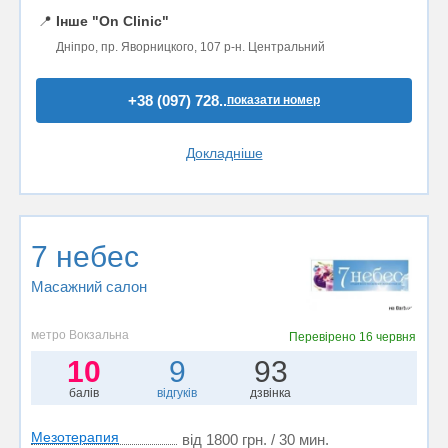
📍
Інше "On Clinic"
Дніпро, пр. Яворницкого, 107 р-н. Центральний
+38 (097) 728..
показати номер
Докладніше
7 небес
Масажний салон
метро Вокзальна
Перевірено
16 червня
10
9
93
балів
відгуків
дзвінка
Мезотерапия
від 1800 грн. / 30 мин.