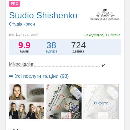
PRO
Studio Shishenko
Студія краси
р-н. Центральний
Заходив(ла)
17 липня
9.9
38
724
балів
відгуків
дзвінка
Мікронідлінг
✔️
➡️ Усі послуги та ціни (93)
39 фото