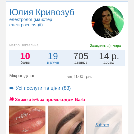
Юлия Кривозуб
електролог (майстер
електроепіляції)
метро Вокзальна
Заходив(ла)
вчора
10
19
705
14 р.
балів
відгуків
дзвінків
досвід
Мікронідлінг
від 1000 грн.
➡️ Усі послуги та ціни (83)
🎁 Знижка 5% за промокодом Barb
5 фото