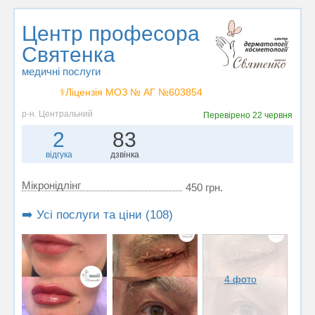
Центр професора
Святенка
медичні послуги
⚕️Ліцензія МОЗ № АГ №603854
р-н. Центральний
Перевірено
22 червня
2
83
відгука
дзвінка
Мікронідлінг
450 грн.
➡️ Усі послуги та ціни (108)
4 фото