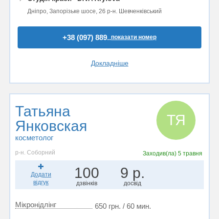
Дніпро, Запорізьке шосе, 26 р-н. Шевченківський
+38 (097) 889..
показати номер
Докладніше
Татьяна
ТЯ
Янковская
косметолог
р-н. Соборний
Заходив(ла)
5 травня
100
9 р.
Додати
відгук
дзвінків
досвід
Мікронідлінг
650 грн. / 60 мин.