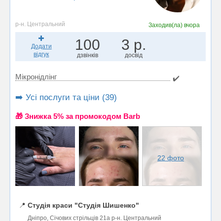
р-н. Центральний
Заходив(ла)
вчора
100
3 р.
Додати
відгук
дзвінків
досвід
Мікронідлінг
✔️
➡️ Усі послуги та ціни (39)
🎁 Знижка 5% за промокодом Barb
22 фото
📍
Студія краси "Студія Шишенко"
Дніпро, Січових стрільців 21а р-н. Центральний