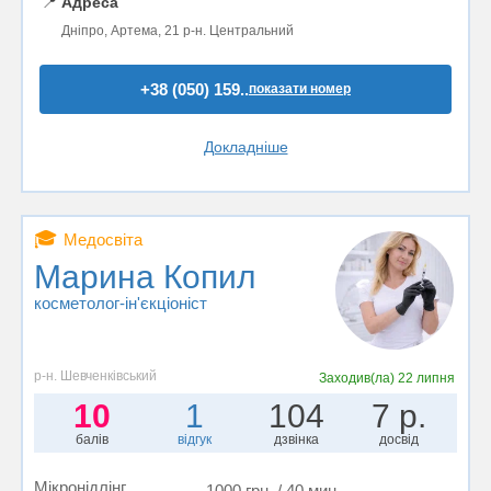
📍
Адреса
Дніпро, Артема, 21 р-н. Центральний
+38 (050) 159..
показати номер
Докладніше
🎓
Медосвіта
Марина Копил
косметолог-ін'єкціоніст
р-н. Шевченківський
Заходив(ла)
22 липня
10
1
104
7 р.
балів
відгук
дзвінка
досвід
Мікронідлінг
1000 грн. / 40 мин.