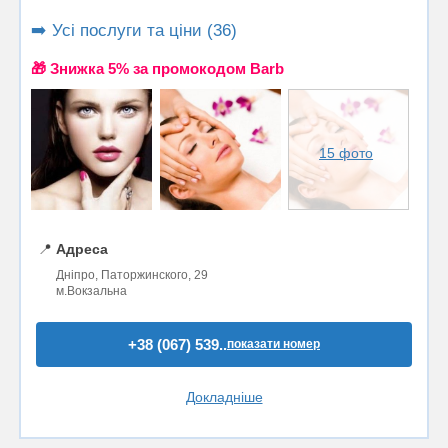
➡️ Усі послуги та ціни (36)
🎁 Знижка 5% за промокодом Barb
15 фото
📍
Адреса
Дніпро, Паторжинского, 29
м.Вокзальна
+38 (067) 539..
показати номер
Докладніше