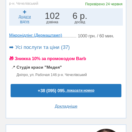
р-н. Чечелівський
Перевірено
24 червня
102
6 р.
Додати
відгук
дзвінка
досвід
Мікронідлінг (Дермаштамп)
1000 грн. / 60 мин.
➡️ Усі послуги та ціни (37)
🎁 Знижка 10% за промокодом Barb
📍
Студія краси "Медея"
Дніпро, ул. Рабочая 146 р-н. Чечелівський
+38 (095) 095..
показати номер
Докладніше