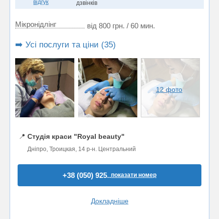
відгук
дзвінків
Мікронідлінг
від 800 грн. / 60 мин.
➡️ Усі послуги та ціни (35)
12 фото
📍
Студія краси "Royal beauty"
Дніпро, Троицкая, 14 р-н. Центральний
+38 (050) 925..
показати номер
Докладніше