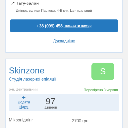
📍
Тату-салон
Дніпро, вулиця Пастера, 4-В р-н. Центральний
+38 (099) 458..
показати номер
Докладніше
Skinzone
S
Студія лазерної епіляції
р-н. Центральний
Перевірено
3 червня
97
Додати
відгук
дзвінків
Мікронідлінг
3700 грн.