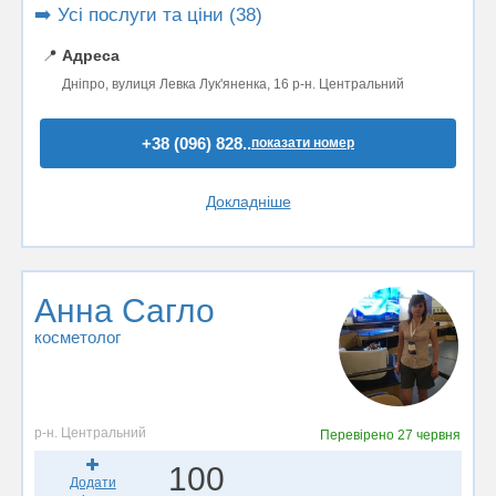
➡️ Усі послуги та ціни (38)
📍
Адреса
Дніпро, вулиця Левка Лук'яненка, 16 р-н. Центральний
+38 (096) 828..
показати номер
Докладніше
Анна Сагло
косметолог
р-н. Центральний
Перевірено
27 червня
100
Додати