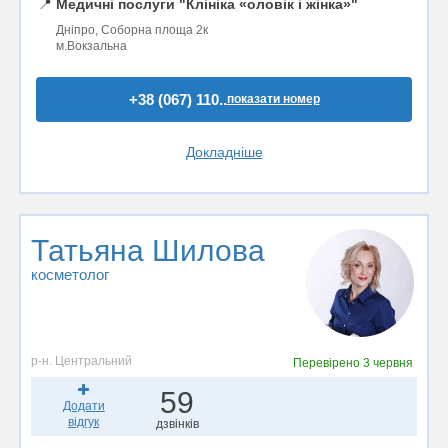
📍
Медичні послуги "Клініка «оловік і жінка»"
Дніпро, Соборна площа 2к
м.Вокзальна
+38 (067) 110..
показати номер
Докладніше
Татьяна Шилова
косметолог
р-н. Центральний
Перевірено
3 червня
59
Додати
відгук
дзвінків