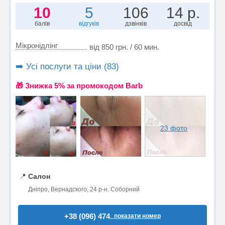
10
5
106
14 р.
балів
відгуків
дзвінків
досвід
Мікронідлінг
від 850 грн. / 60 мин.
➡️ Усі послуги та ціни (83)
🎁 Знижка 5% за промокодом Barb
23 фото
📍
Салон
Дніпро, Вернадского, 24 р-н. Соборний
+38 (096) 474..
показати номер