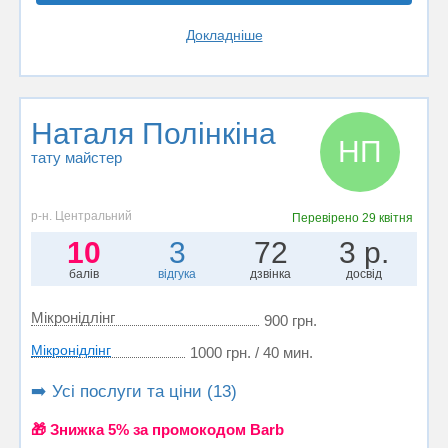
Докладніше
Наталя Полінкіна
НП
тату майстер
р-н. Центральний
Перевірено
29 квітня
10
3
72
3 р.
балів
відгука
дзвінка
досвід
Мікронідлінг
900 грн.
Мікронідлінг
1000 грн. / 40 мин.
➡️ Усі послуги та ціни (13)
🎁 Знижка 5% за промокодом Barb