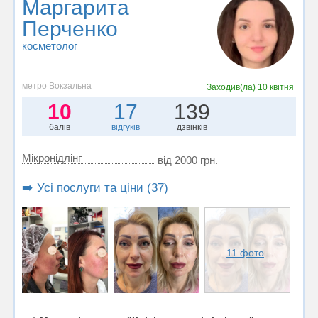
Маргарита
Перченко
косметолог
метро Вокзальна
Заходив(ла)
10 квітня
10
17
139
балів
відгуків
дзвінків
Мікронідлінг
від 2000 грн.
➡️ Усі послуги та ціни (37)
11 фото