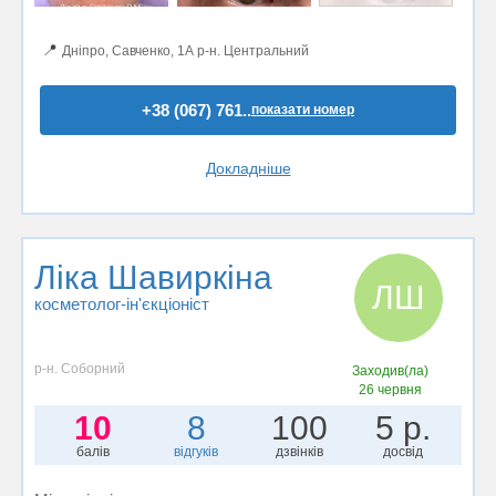
📍
Дніпро, Савченко, 1А р-н. Центральний
+38 (067) 761..
показати номер
Докладніше
Ліка Шавиркіна
ЛШ
косметолог-ін'єкціоніст
р-н. Соборний
Заходив(ла)
26 червня
10
8
100
5 р.
балів
відгуків
дзвінків
досвід