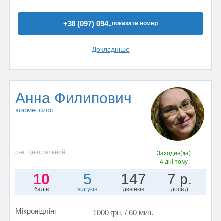
+38 (097) 094..
показати номер
Докладніше
Анна Филипович
косметолог
р-н. Центральний
Заходив(ла)
4 дні тому
10
5
147
7 р.
балів
відгуків
дзвінків
досвід
Мікронідлінг
1000 грн. / 60 мин.