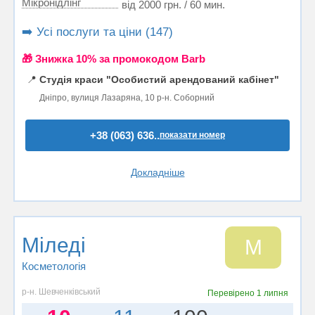
Мікронідлінг
від 2000 грн. / 60 мин.
➡️ Усі послуги та ціни (147)
🎁 Знижка 10% за промокодом Barb
📍
Студія краси "Особистий арендований кабінет"
Дніпро, вулиця Лазаряна, 10 р-н. Соборний
+38 (063) 636..
показати номер
Докладніше
Міледі
М
Косметологія
р-н. Шевченківський
Перевірено
1 липня