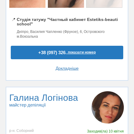
📍
Студія татужу "Частный кабинет Estetiks-beauti
school"
Дніпро, Василия Чапленко (Фрунзе), 6, Островского
м.Вокзальна
+38 (097) 326..
показати номер
Докладніше
Галина Логінова
майстер депіляції
р-н. Соборний
Заходив(ла)
10 квітня