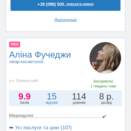
+38 (099) 500..
показати номер
Докладніше
PRO
Аліна Фучеджи
лікар-косметолог
р-н. Приморський
Заходив(ла)
1 тиждень тому
9.9
15
114
8 р.
балів
відгуків
дзвінків
досвід
Мікронідлінг
✔️
➡️ Усі послуги та ціни (107)