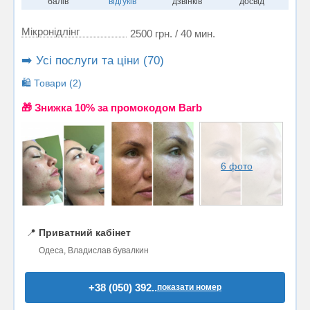
балів
відгуків
дзвінків
досвід
Мікронідлінг
2500 грн. / 40 мин.
➡️ Усі послуги та ціни (70)
🛍️ Товари (2)
🎁 Знижка 10% за промокодом Barb
6 фото
📍
Приватний кабінет
Одеса, Владислав бувалкин
+38 (050) 392..
показати номер