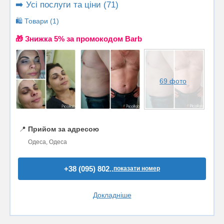
➡️ Усі послуги та ціни (71)
🛍️ Товари (1)
🎁 Знижка 5% за промокодом Barb
69 фото
📍
Прийом за адресою
Одеса, Одеса
+38 (095) 802..
показати номер
Докладніше