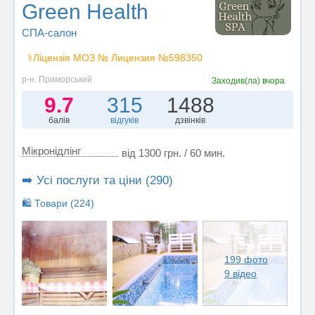
Green Health
СПА-салон
⚕️Ліцензія МОЗ № Лицензия №598350
р-н. Приморський
Заходив(ла)
вчора
9.7
315
1488
балів
відгуків
дзвінків
Мікронідлінг
від 1300 грн. / 60 мин.
➡️ Усі послуги та ціни (290)
🛍️ Товари (224)
199 фото
9 відео