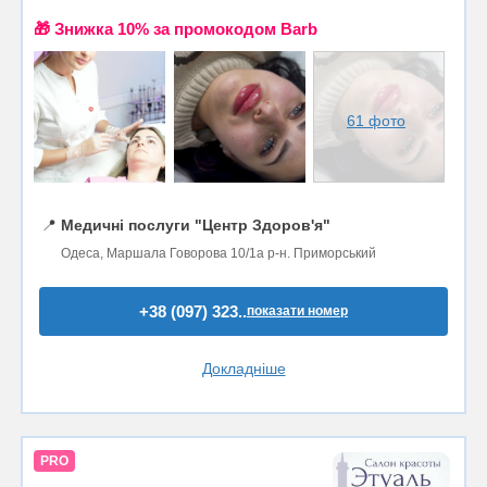
🎁 Знижка 10% за промокодом Barb
61 фото
📍
Медичні послуги "Центр Здоров'я"
Одеса, Маршала Говорова 10/1а р-н. Приморський
+38 (097) 323..
показати номер
Докладніше
PRO