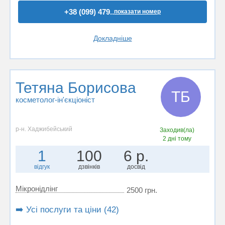
+38 (099) 479..
показати номер
Докладніше
Тетяна Борисова
ТБ
косметолог-ін'єкціоніст
р-н. Хаджибейський
Заходив(ла)
2 дні тому
1
100
6 р.
відгук
дзвінків
досвід
Мікронідлінг
2500 грн.
➡️ Усі послуги та ціни (42)