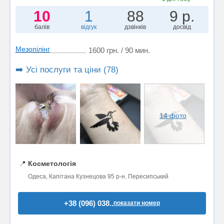
10
1
88
9 р.
балів
відгук
дзвінків
досвід
Мезопілінг
1600 грн. / 90 мин.
➡️ Усі послуги та ціни (78)
14 фото
📍
Косметологія
Одеса, Капітана Кузнецова 95 р-н. Пересипський
+38 (096) 038..
показати номер