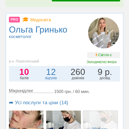
🎓
Медосвіта
PRO
Ольга Гринько
косметолог
Світло є
р-н. Пересипський
Заходив(ла)
вчора
10
12
260
9 р.
балів
відгуків
дзвінків
досвід
Мікронідлінг
1500 грн. / 60 мин.
➡️ Усі послуги та ціни (14)
39 фото