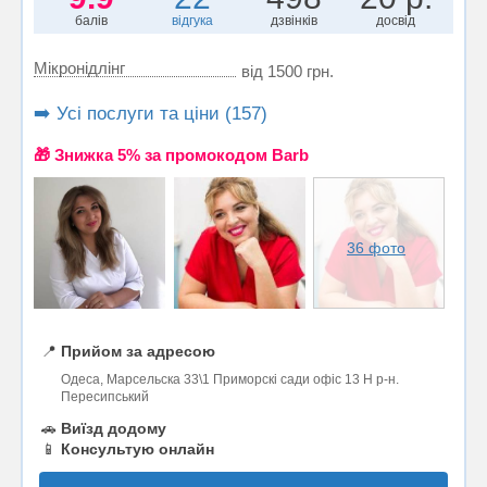
балів
відгука
дзвінків
досвід
Мікронідлінг
від 1500 грн.
➡️ Усі послуги та ціни (157)
🎁 Знижка 5% за промокодом Barb
36 фото
📍
Прийом за адресою
Одеса, Марсельска 33\1 Приморскі сади офіс 13 Н р-н.
Пересипський
🚗
Виїзд додому
📱
Консультую онлайн