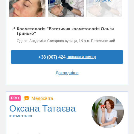
📍
Косметологія "Естетична косметологія Ольги
Гринько"
Одеса, Академіка Сахарова вулиця, 1б р-н. Пересипський
+38 (067) 424..
показати номер
Докладніше
🎓
Медосвіта
PRO
Оксана Татаєва
косметолог