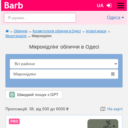
UA
Одеса
→
Обличчя
→
Косметологія обличчя в Одесі
→
Ін'єкції краси
→
Мезотерапія
→
Мікронідлінг
Мікронідлінг обличчя в Одесі
Мікронідлінг
Швидкий пошук з GPT
Пропозицій: 38, від 500 до 6000 ₴
На карті
PRO