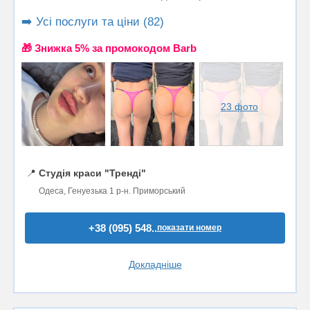
➡️ Усі послуги та ціни (82)
🎁 Знижка 5% за промокодом Barb
23 фото
📍
Студія краси "Тренді"
Одеса, Генуезька 1 р-н. Приморський
+38 (095) 548..
показати номер
Докладніше