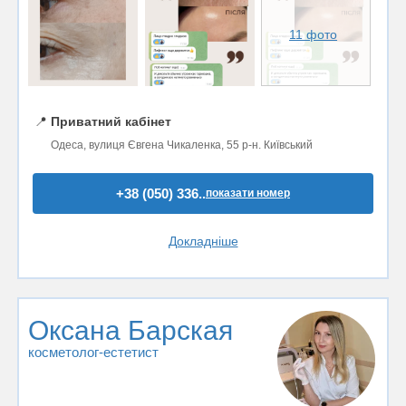
11 фото
📍
Приватний кабінет
Одеса, вулиця Євгена Чикаленка, 55 р-н. Київський
+38 (050) 336..
показати номер
Докладніше
Оксана Барская
косметолог-естетист