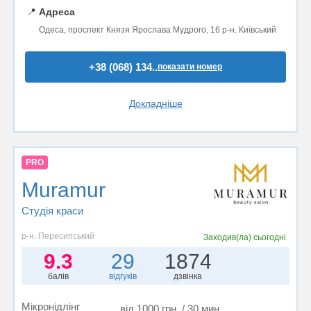
📍
Адреса
Одеса, проспект Князя Ярослава Мудрого, 16 р-н. Київський
+38 (068) 134..
показати номер
Докладніше
PRO
Muramur
Студія краси
р-н. Пересипський
Заходив(ла)
сьогодні
9.3
29
1874
балів
відгуків
дзвінка
Мікронідлінг
від 1000 грн. / 30 мин.