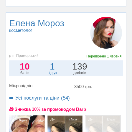
Елена Мороз
косметолог
р-н. Приморський
Перевірено
1 червня
10
1
139
балів
відгук
дзвінків
Мікронідлінг
3500 грн.
➡️ Усі послуги та ціни (54)
🎁 Знижка 10% за промокодом Barb