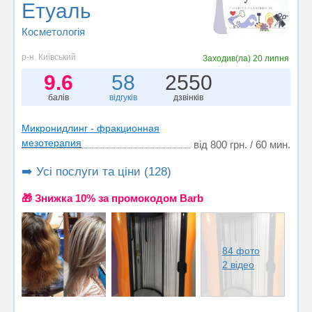
Етуаль
Косметологія
р-н. Київський
Заходив(ла)
20 липня
9.6
58
2550
балів
відгуків
дзвінків
Микронидлинг - фракционная
мезотерапия
від 800 грн. / 60 мин.
➡️ Усі послуги та ціни (128)
🎁 Знижка 10% за промокодом Barb
84 фото
2 відео