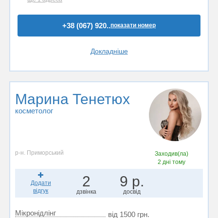
+38 (067) 920..
показати номер
Докладніше
Марина Тенетюх
косметолог
р-н. Приморський
Заходив(ла)
2 дні тому
2
9 р.
Додати
відгук
дзвінка
досвід
Мікронідлінг
від 1500 грн.