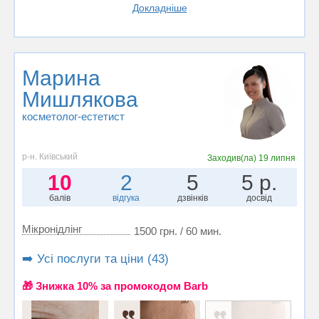
Докладніше
Марина
Мишлякова
косметолог-естетист
р-н. Київський
Заходив(ла)
19 липня
10
2
5
5 р.
балів
відгука
дзвінків
досвід
Мікронідлінг
1500 грн. / 60 мин.
➡️ Усі послуги та ціни (43)
🎁 Знижка 10% за промокодом Barb