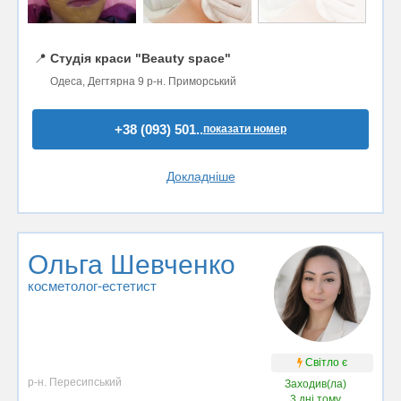
📍
Студія краси "Beauty space"
Одеса, Дегтярна 9 р-н. Приморський
+38 (093) 501..
показати номер
Докладніше
Ольга Шевченко
косметолог-естетист
Світло є
р-н. Пересипський
Заходив(ла)
3 дні тому