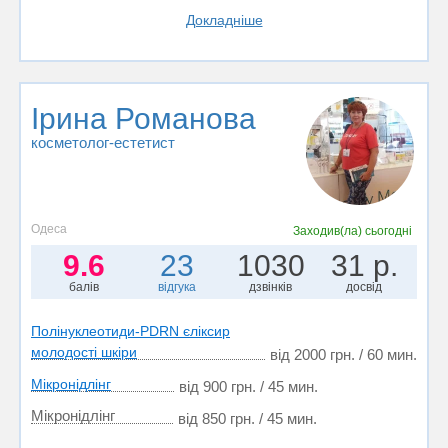
Докладніше
Ірина Романова
косметолог-естетист
Одеса
Заходив(ла)
сьогодні
9.6
23
1030
31 р.
балів
відгука
дзвінків
досвід
Полінуклеотиди-PDRN єліксир
молодості шкіри
від 2000 грн. / 60 мин.
Мікронідлінг
від 900 грн. / 45 мин.
Мікронідлінг
від 850 грн. / 45 мин.