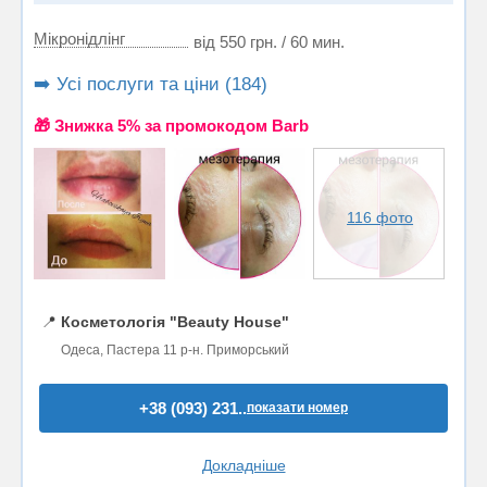
Мікронідлінг
від 550 грн. / 60 мин.
➡️ Усі послуги та ціни (184)
🎁 Знижка 5% за промокодом Barb
116 фото
📍
Косметологія "Beauty House"
Одеса, Пастера 11 р-н. Приморський
+38 (093) 231..
показати номер
Докладніше