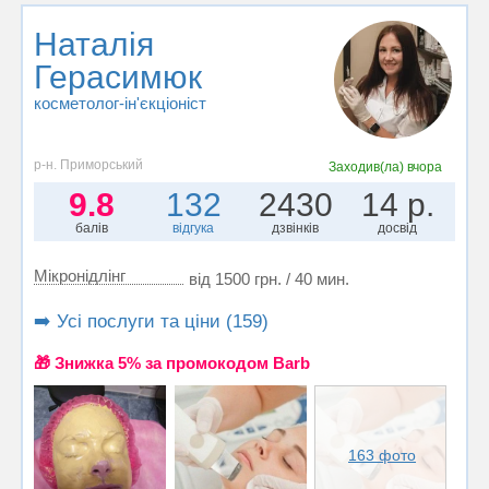
Наталія
Герасимюк
косметолог-ін'єкціоніст
р-н. Приморський
Заходив(ла)
вчора
9.8
132
2430
14 р.
балів
відгука
дзвінків
досвід
Мікронідлінг
від 1500 грн. / 40 мин.
➡️ Усі послуги та ціни (159)
🎁 Знижка 5% за промокодом Barb
163 фото