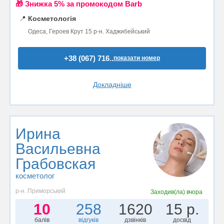
🎁 Знижка 5% за промокодом Barb
📍
Косметологія
Одеса, Героев Крут 15 р-н. Хаджибейський
+38 (067) 716..
показати номер
Докладніше
Ирина
Васильевна
Грабовская
косметолог
р-н. Приморський
Заходив(ла)
вчора
10
258
1620
15 р.
балів
відгуків
дзвінків
досвід