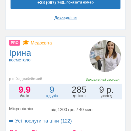
+38 (067) 760..
показати номер
Докладніше
🎓
Медосвіта
PRO
Ірина
косметолог
р-н. Хаджибейський
Заходив(ла)
сьогодні
9.9
9
285
9 р.
балів
відгуків
дзвінків
досвід
Мікронідлінг
від 1200 грн. / 40 мин.
➡️ Усі послуги та ціни (122)