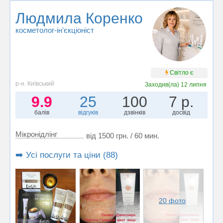
Людмила Коренко
косметолог-ін'єкціоніст
Світло є
р-н. Київський
Заходив(ла)
12 липня
9.9
25
100
7 р.
балів
відгуків
дзвінків
досвід
Мікронідлінг
від 1500 грн. / 60 мин.
➡️ Усі послуги та ціни (88)
20 фото