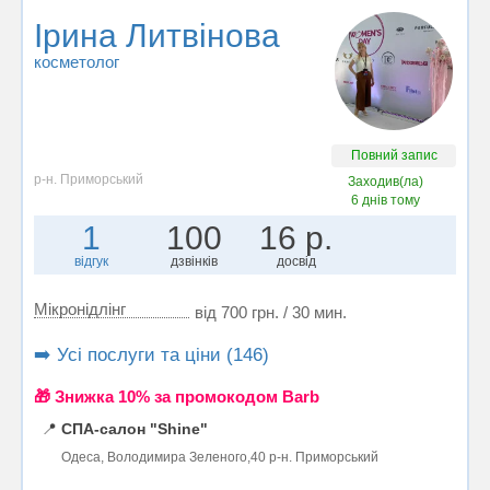
Ірина Литвінова
косметолог
Повний запис
р-н. Приморський
Заходив(ла)
6 днів тому
1
100
16 р.
відгук
дзвінків
досвід
Мікронідлінг
від 700 грн. / 30 мин.
➡️ Усі послуги та ціни (146)
🎁 Знижка 10% за промокодом Barb
📍
СПА-салон "Shine"
Одеса, Володимира Зеленого,40 р-н. Приморський