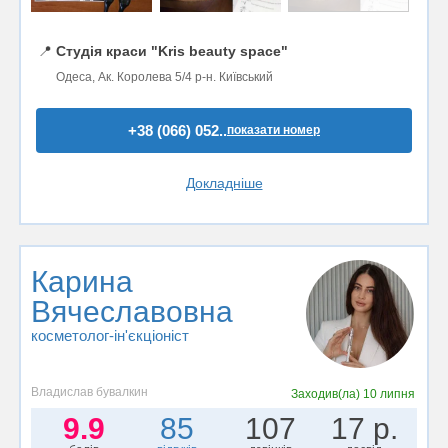
📍
Студія краси "Kris beauty space"
Одеса, Ак. Королева 5/4 р-н. Київський
+38 (066) 052..
показати номер
Докладніше
Карина
Вячеславовна
косметолог-ін'єкціоніст
Владислав бувалкин
Заходив(ла)
10 липня
9.9
85
107
17 р.