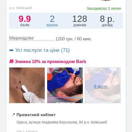
р-н. Київський
Заходив(ла)
3 липня
9.9
2
128
8 р.
балів
відгука
дзвінків
досвід
Мікронідлінг
1200 грн. / 60 мин.
➡️ Усі послуги та ціни (71)
🎁 Знижка 10% за промокодом Barb
8 фото
📍
Приватний кабінет
Одеса, вулиця Академіка Корольова, 94 р-н. Київський
Ще 1 адреса