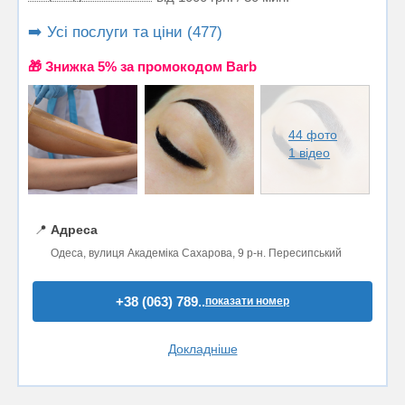
➡️ Усі послуги та ціни (477)
🎁 Знижка 5% за промокодом Barb
44 фото
1 відео
📍
Адреса
Одеса, вулиця Академіка Сахарова, 9 р-н. Пересипський
+38 (063) 789..
показати номер
Докладніше