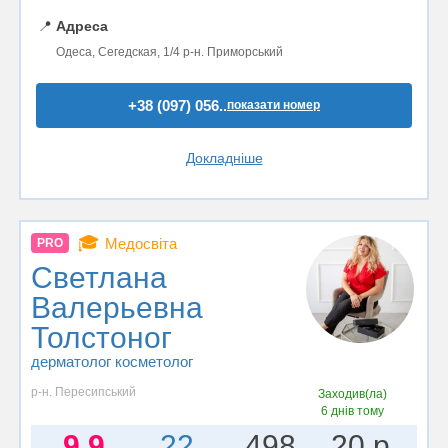
📍
Адреса
Одеса, Сегедская, 1/4 р-н. Приморський
+38 (097) 056..
показати номер
Докладніше
🎓
Медосвіта
PRO
Светлана
Валерьевна
Толстоног
дерматолог косметолог
р-н. Пересипський
Заходив(ла)
6 днів тому
9.9
22
498
20 р.