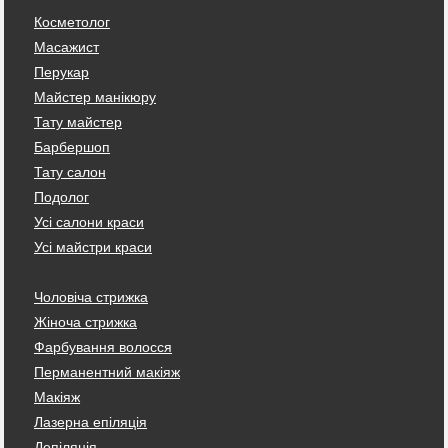
Косметолог
Масажист
Перукар
Майстер манікюру
Тату майстер
Барбершоп
Тату салон
Подолог
Усі салони краси
Усі майстри краси
Чоловіча стрижка
Жіноча стрижка
Фарбування волосся
Перманентний макіяж
Макіяж
Лазерна епіляція
Депіляція