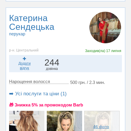
Катерина
Сендецька
перукар
р-н. Центральний
Заходив(ла)
17 липня
244
Додати
відгук
дзвінка
Нарощення волосся
500 грн. / 2.3 мин.
➡️ Усі послуги та ціни (1)
🎁 Знижка 5% за промокодом Barb
46 фото