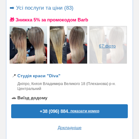
➡️ Усі послуги та ціни (83)
🎁 Знижка 5% за промокодом Barb
67 фото
📍
Студія краси "Diva"
Дніпро, Князя Владимира Великого 18 (Плеханова) р-н.
Центральний
🚗
Виїзд додому
+38 (096) 884..
показати номер
Докладніше