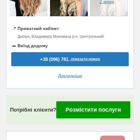
2 відео
📍
Приватний кабінет
Дніпро, Владимира Мономаха р-н. Центральний
🚗
Виїзд додому
+38 (096) 781..
показати номер
Докладніше
Розмістити послуги
Потрібні клієнти?