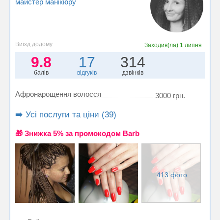
майстер манікюру
Виїзд додому
Заходив(ла)
1 липня
9.8
17
314
балів
відгуків
дзвінків
Афронарощення волосся
3000 грн.
➡️ Усі послуги та ціни (39)
🎁 Знижка 5% за промокодом Barb
413 фото