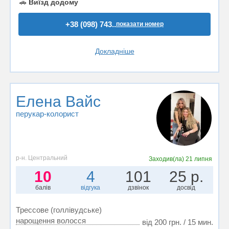
🚗
Виїзд додому
+38 (098) 743..
показати номер
Докладніше
Елена Вайс
перукар-колорист
р-н. Центральний
Заходив(ла)
21 липня
10
4
101
25 р.
балів
відгука
дзвінок
досвід
Трессове (голлівудське)
нарощення волосся
від 200 грн. / 15 мин.