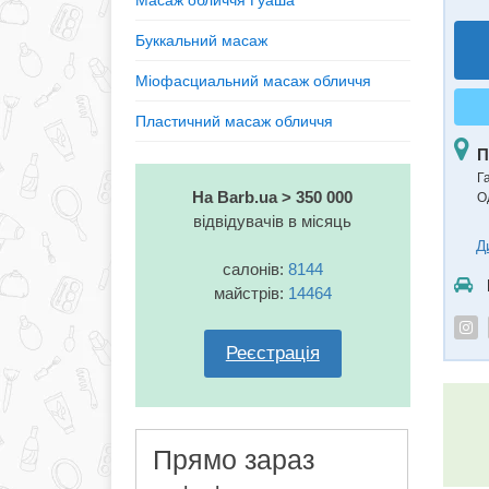
Масаж обличчя Гуаша
Буккальний масаж
Міофасциальний масаж обличчя
Пластичний масаж обличчя
П
Г
На Barb.ua > 350 000
О
відвідувачів в місяць
Д
салонів:
8144
майстрів:
14464
Реєстрація
Прямо зараз