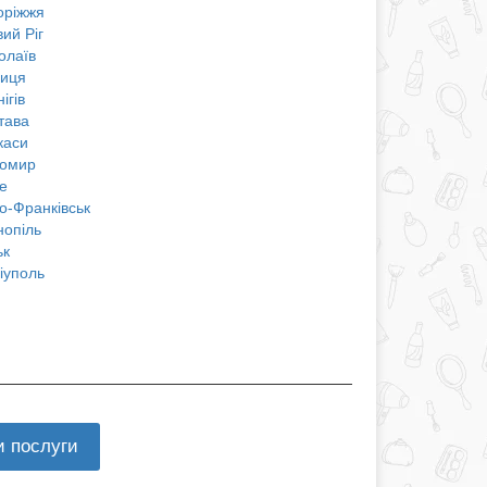
оріжжя
ий Ріг
олаїв
ниця
ігів
тава
каси
омир
е
о-Франківськ
нопіль
ьк
іуполь
и послуги