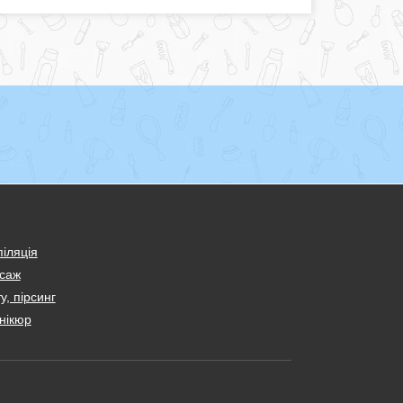
іляція
саж
у, пірсинг
нікюр