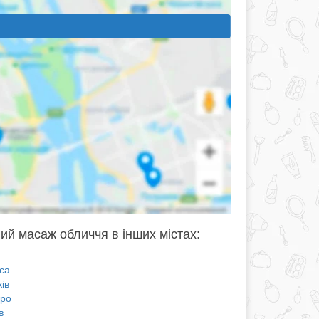
ий масаж обличчя в інших містах:
са
ів
про
в