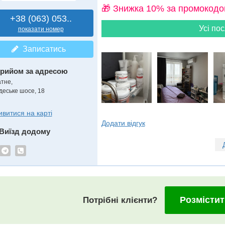
🎁 Знижка 10% за промокодо
+38 (063) 053..
Усі пос
показати номер
Записатись
рийом за адресою
атне,
деське шосе, 18
ивитися на карті
Додати відгук
Виїзд додому
Розмістит
Потрібні клієнти?