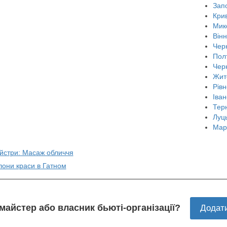
Зап
Крив
Мик
Він
Черн
Пол
Чер
Жит
Рівн
Іван
Тер
Луц
Мар
айстри: Масаж обличчя
лони краси в Гатном
 майстер або власник бьюті-організації?
Додат