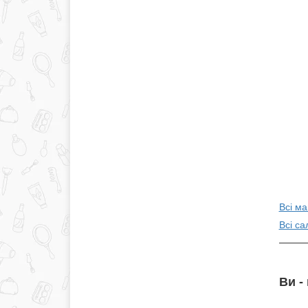
Всі м
Всі са
Ви -