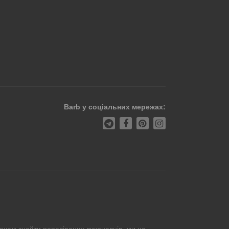
Barb у соціальних мережах:
ачам знайти перевірених виконавців, ми не