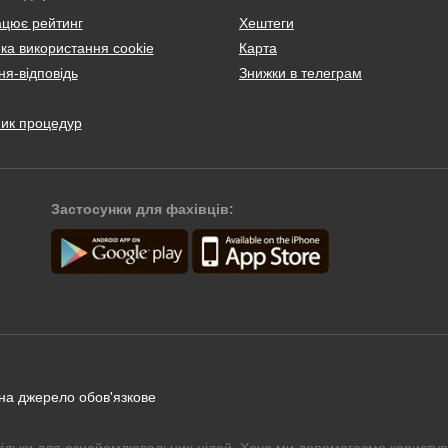
ацює рейтинг
Хештеги
ка використання cookie
Карта
я-відповідь
Знижки в телеграм
ник процедур
Застосунки для фахівців:
 на джерело обов'язкове
тільки для ознайомлювальних цілей. Хоча ми допомагаємо користув