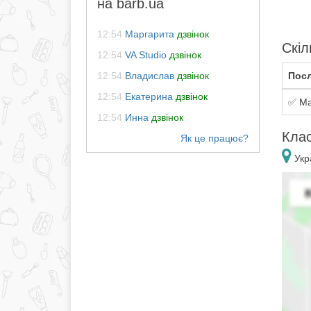
на barb.ua
12:54
Маргарита
дзвінок
Скіл
12:54
VA Studio
дзвінок
12:54
Владислав
дзвінок
Посл
12:54
Екатерина
дзвінок
✅ Ма
12:54
Инна
дзвінок
Клас
Укра