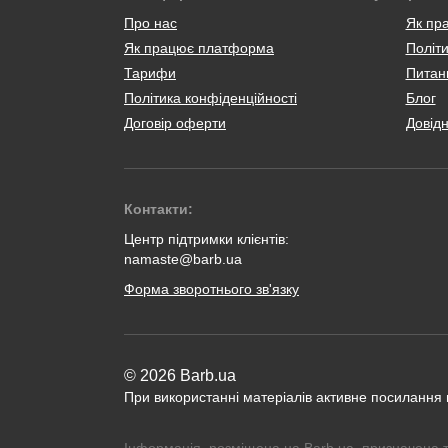
Про нас
Як пр
Як працює платформа
Політи
Тарифи
Питанн
Політика конфіденційності
Блог
Договір оферти
Довід
Контакти:
Центр підтримки клієнтів:
namaste@barb.ua
Форма зворотнього зв'язку
© 2026 Barb.ua
При використанні матеріалів активне посилання
Інформація, розміщена на Barb.ua, призначена 