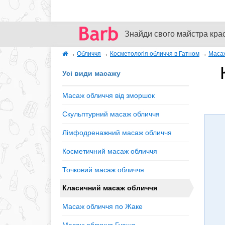
Знайди свого майстра кра
→
Обличчя
→
Косметологія обличчя в Гатном
→
Маса
Усі види масажу
Масаж обличчя від зморшок
Скульптурний масаж обличчя
Лімфодренажний масаж обличчя
Косметичний масаж обличчя
Точковий масаж обличчя
Класичний масаж обличчя
Масаж обличчя по Жаке