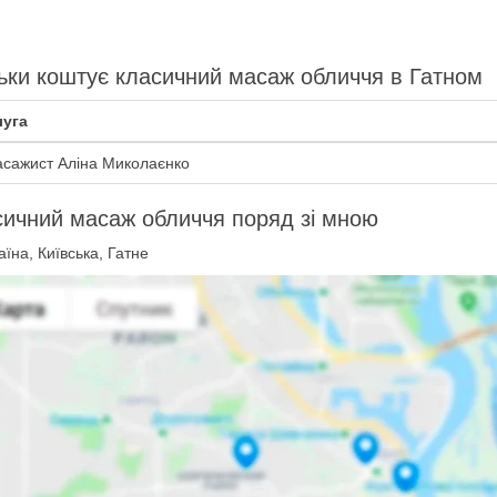
ьки коштує класичний масаж обличчя в Гатном
уга
сажист Аліна Миколаєнко
ичний масаж обличчя поряд зі мною
їна, Київська, Гатне