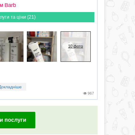
м Barb
луги та ціни (21)
10 фото
Докладніше
967
и послуги