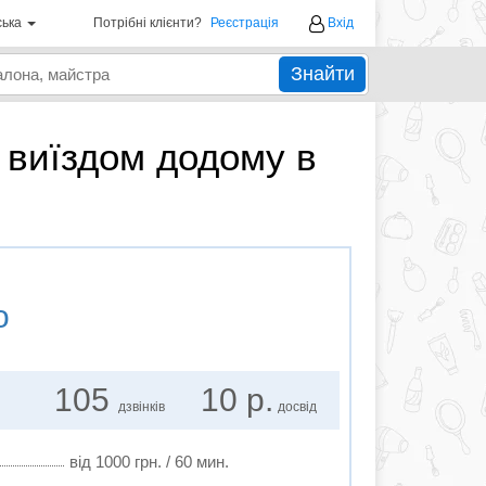
ська
Потрібні клієнти?
Реєстрація
Вхід
Знайти
 виїздом додому в
о
105
10 р.
дзвінків
досвід
від 1000 грн. / 60 мин.