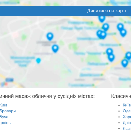
Дивитися на карті
ичний масаж обличчя у сусідніх містах:
Класичн
Київ
Київ
Бровари
Оде
Буча
Харк
Ірпінь
Дні
Льві