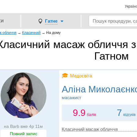
Україн
си
Гатне
ж обличчя
→
Класичний
→
На дому
Класичний масаж обличчя з
Гатном
🎓
Медосвіта
Аліна Миколаєнк
масажист
9.9
7
балів
відгуків
на Barb вже 4р 11м
Класичний масаж обличчя
Повний запис