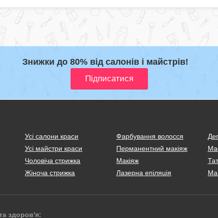
Знижки до 80% від салонів і майстрів!
Усі салони краси
Фарбування волосся
Деп
Усі майстри краси
Перманентний макіяж
Ма
Чоловіча стрижка
Макіяж
Тат
Жіноча стрижка
Лазерна епіляція
Ма
та здоров'я: