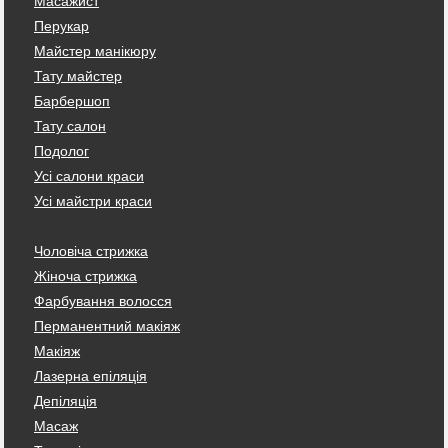
Масажист
Перукар
Майстер манікюру
Тату майстер
Барбершоп
Тату салон
Подолог
Усі салони краси
Усі майстри краси
Чоловіча стрижка
Жіноча стрижка
Фарбування волосся
Перманентний макіяж
Макіяж
Лазерна епіляція
Депіляція
Масаж