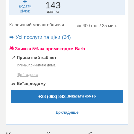
143
Додати
відгук
дзвінка
Класичний масаж обличчя
від 400 грн. / 35 мин.
➡️ Усі послуги та ціни (34)
🎁 Знижка 5% за промокодом Barb
📍
Приватний кабінет
Ірпінь, принимаю дома
Ще 1 адреса
🚗
Виїзд додому
+38 (093) 843..
показати номер
Докладніше