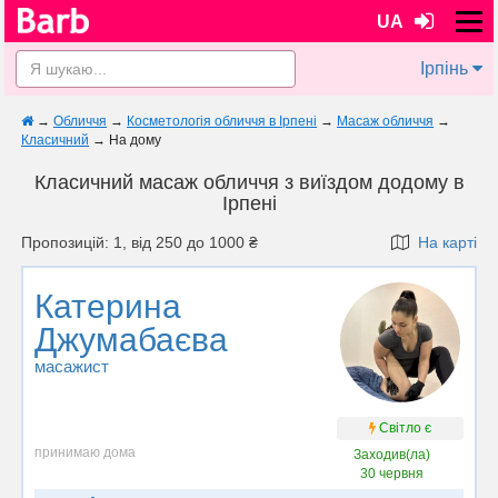
UA
Ірпінь
→
Обличчя
→
Косметологія обличчя в Ірпені
→
Масаж обличчя
→
Класичний
→
На дому
Класичний масаж обличчя з виїздом додому в
Ірпені
Пропозицій: 1, від 250 до 1000 ₴
На карті
Катерина
Джумабаєва
масажист
Світло є
принимаю дома
Заходив(ла)
30 червня