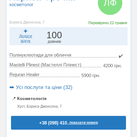
ЛФ
косметолог
Бориса Джонсона, 7
Перевірено
22 травня
100
Додати
відгук
дзвінків
Полінуклеотиди для обличчя
✔️
Mastelli Plinest (Мастеллі Плінест)
4200 грн.
Rejuran Healer
5900 грн.
➡️ Усі послуги та ціни (32)
📍
Косметологія
Хуст, Бориса Джонсона, 7
+38 (098) 410..
показати номер