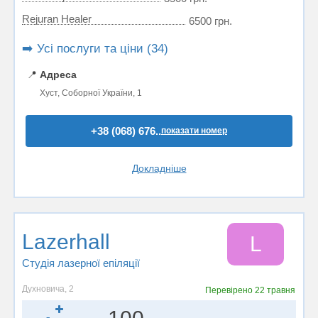
Rejuran Healer
6500 грн.
➡️ Усі послуги та ціни (34)
📍
Адреса
Хуст, Соборної України, 1
+38 (068) 676..
показати номер
Докладніше
Lazerhall
L
Студія лазерної епіляції
Духновича, 2
Перевірено
22 травня