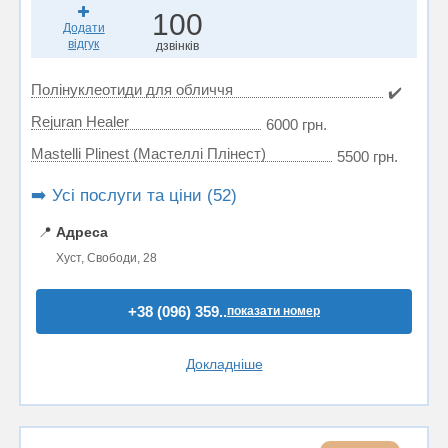
100
Додати
відгук
дзвінків
Полінуклеотиди для обличчя
✔️
Rejuran Healer
6000 грн.
Mastelli Plinest (Мастеллі Плінест)
5500 грн.
➡️ Усі послуги та ціни (52)
📍
Адреса
Хуст, Свободи, 28
+38 (096) 359..
показати номер
Докладніше