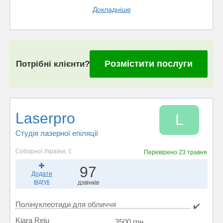
Докладніше
Розмістити послуги
Потрібні клієнти?
Laserpro
L
Студія лазерної епіляції
Соборної України, 1
Перевірено
23 травня
97
Додати
відгук
дзвінків
Полінуклеотиди для обличчя
✔️
Kiara Reju
3500 грн.