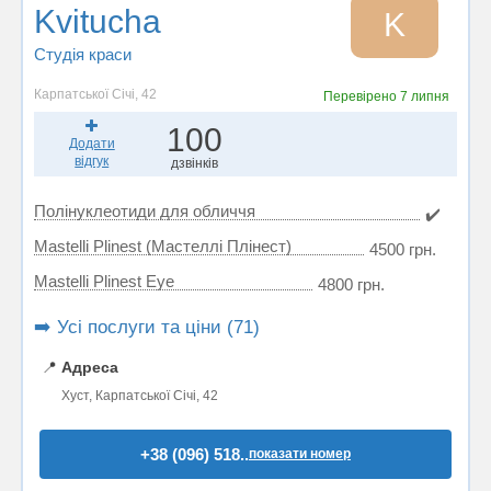
Kvitucha
K
Студія краси
Карпатської Січі, 42
Перевірено
7 липня
100
Додати
відгук
дзвінків
Полінуклеотиди для обличчя
✔️
Mastelli Plinest (Мастеллі Плінест)
4500 грн.
Mastelli Plinest Eye
4800 грн.
➡️ Усі послуги та ціни (71)
📍
Адреса
Хуст, Карпатської Січі, 42
+38 (096) 518..
показати номер