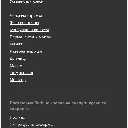
Усі майстри краси
Чоловіча стрижка
Жіноча стрижка
Фарбування волосся
Перманентний макіяж
Макіяж
Лазерна епіляція
Депіляція
Масаж
Тату, пірсинг
Манікюр
Платформа Barb.ua - запис на послуги краси та
здоров'я:
Про нас
Як працює платформа