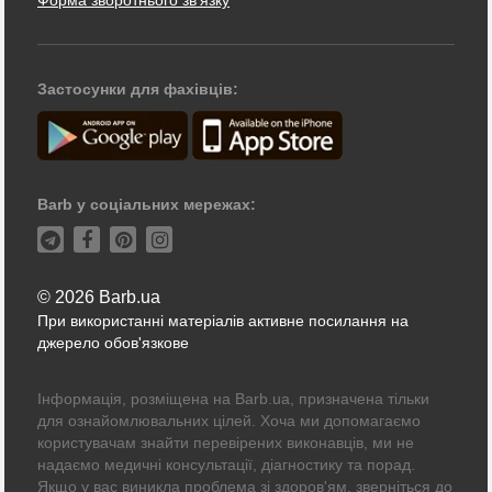
Застосунки для фахівців:
Barb у соціальних мережах:
© 2026 Barb.ua
При використанні матеріалів активне посилання на
джерело обов'язкове
Інформація, розміщена на Barb.ua, призначена тільки
для ознайомлювальних цілей. Хоча ми допомагаємо
користувачам знайти перевірених виконавців, ми не
надаємо медичні консультації, діагностику та порад.
Якщо у вас виникла проблема зі здоров'ям, зверніться до