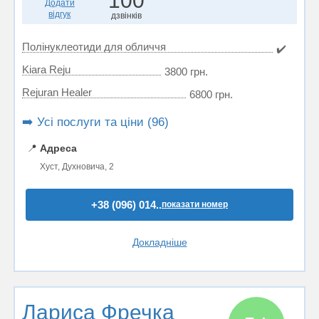
100
Додати
відгук
дзвінків
Полінуклеотиди для обличчя
✔️
Kiara Reju
3800 грн.
Rejuran Healer
6800 грн.
➡️ Усі послуги та ціни (96)
📍
Адреса
Хуст, Духновича, 2
+38 (096) 014..
показати номер
Докладніше
Лариса Фречка