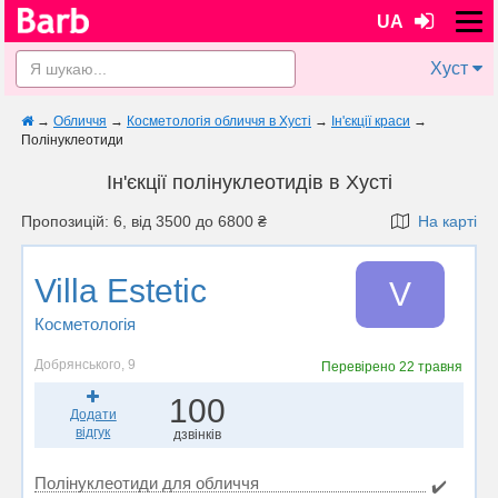
UA
Хуст
→
Обличчя
→
Косметологія обличчя в Хусті
→
Ін'єкції краси
→
Полінуклеотиди
Ін'єкції полінуклеотидів в Хусті
Пропозицій: 6, від 3500 до 6800 ₴
На карті
Villa Estetic
V
Косметологія
Добрянського, 9
Перевірено
22 травня
100
Додати
відгук
дзвінків
Полінуклеотиди для обличчя
✔️