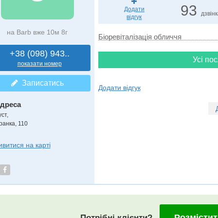
93
Додати
дзвін
відгук
на Barb вже 10м 8г
Біоревіталізація обличчя
+38 (098) 943..
Усі пос
показати номер
Записатись
Додати відгук
дреса
уст
,
ранка, 110
ивитися на карті
Розмістит
Потрібні клієнти?