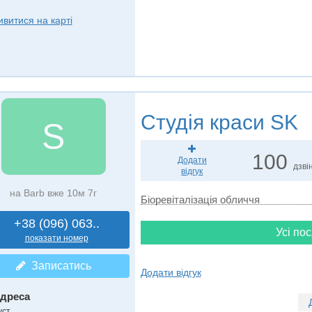
ивитися на карті
Студія краси
SK
S
100
Додати
дзвін
відгук
на Barb вже 10м 7г
Біоревіталізація обличчя
+38 (096) 063..
Усі пос
показати номер
Записатись
Додати відгук
дреса
уст
,