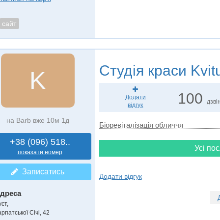
сайт
Студія краси
Kvit
K
100
Додати
дзвін
відгук
на Barb вже 10м 1д
Біоревіталізація обличчя
+38 (096) 518..
Усі пос
показати номер
Записатись
Додати відгук
дреса
уст
,
рпатської Січі, 42