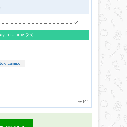
ка
✔️
луги та ціни (25)
Докладніше
164
и послуги