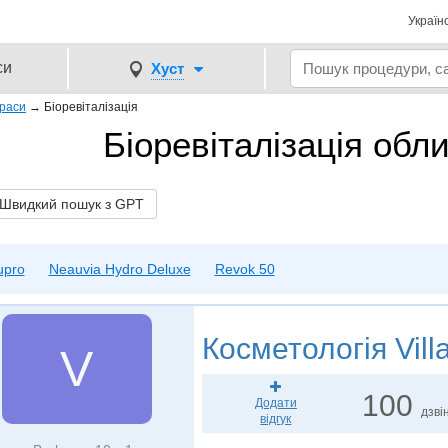
Україн
си
Хуст
 краси
→
Біоревіталізація
Біоревіталізація обли
видкий пошук з GPT
upro
Neauvia Hydro Deluxe
Revok 50
Косметологія
Vill
V
100
Додати
дзвін
відгук