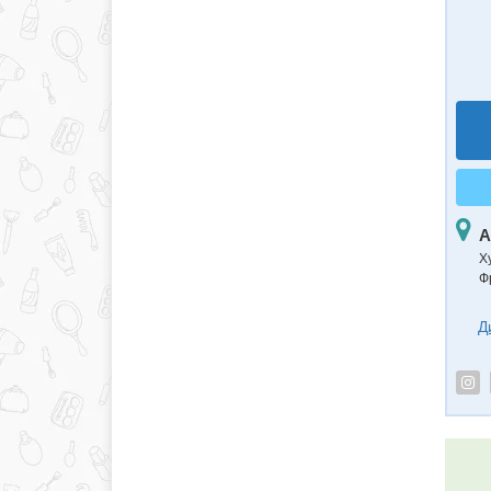
А
Х
Ф
Д