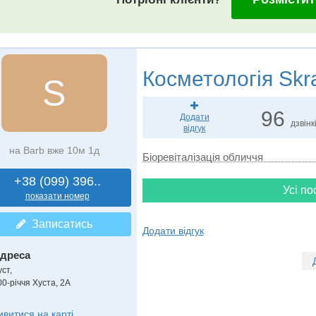
Косметологія
Skr
S
96
Додати
дзвінк
відгук
на Barb вже 10м 1д
Біоревіталізація обличчя
+38 (099) 396..
Усі по
показати номер
Записатись
Додати відгук
дреса
уст
,
00-річчя Хуста, 2А
ивитися на карті