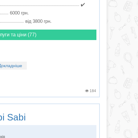
✔️
6000 грн.
від 3800 грн.
луги та ціни (77)
Докладніше
184
i Sabi
ків