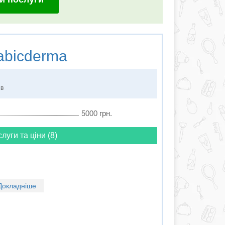
abicderma
ів
5000 грн.
слуги та ціни (8)
Докладніше