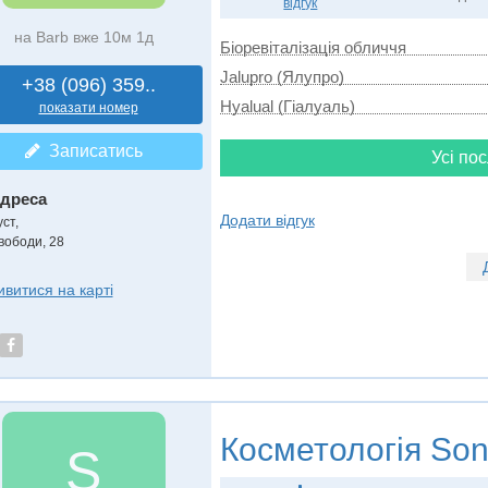
відгук
на Barb вже 10м 1д
Біоревіталізація обличчя
Jalupro (Ялупро)
+38 (096) 359..
Hyalual (Гіалуаль)
показати номер
Записатись
Усі пос
дреса
Додати відгук
уст
,
вободи, 28
ивитися на карті
Косметологія
Son
S