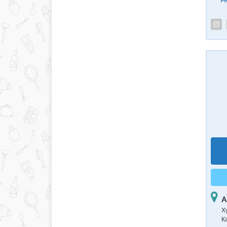
А
Х
Ка