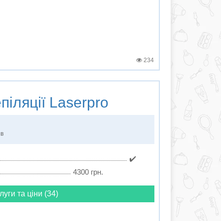
234
піляції
Laserpro
ів
✔️
4300 грн.
луги та ціни (34)