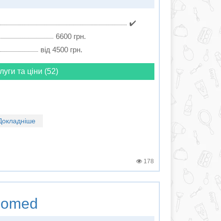
✔️
6600 грн.
від 4500 грн.
луги та ціни (52)
Докладніше
178
omed