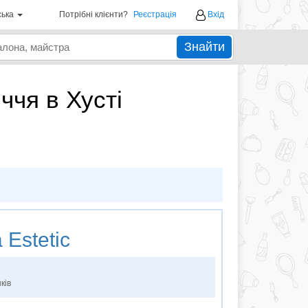
ська
Потрібні клієнти?
Реєстрація
Вхід
Знайти
ччя в Хусті
a Estetic
ків