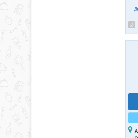
Д
А
Х