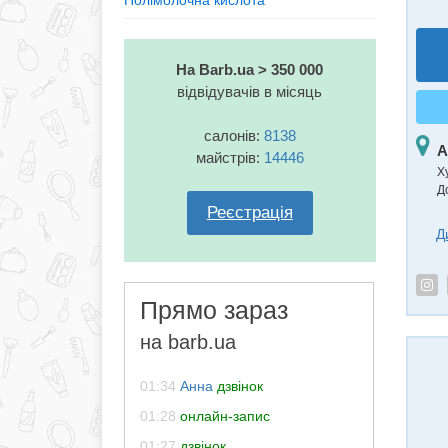
Полімолочна кислота
На Barb.ua > 350 000
відвідувачів в місяць
салонів:
8138
А
майстрів:
14446
Х
Д
Реєстрація
Д
Прямо зараз
на barb.ua
01:34
Анна
дзвінок
01:28
онлайн-запис
01:27
дзвінок