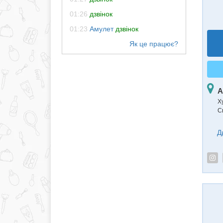
01:26
дзвінок
01:23
Амулет
дзвінок
А
Х
С
Д