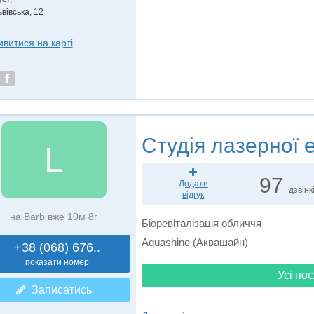
вівська, 12
ивитися на карті
Студія лазерної е
L
97
Додати
дзвінк
відгук
на Barb вже 10м 8г
Біоревіталізація обличчя
Aquashine (Аквашайн)
+38 (068) 676..
показати номер
Усі пос
Записатись