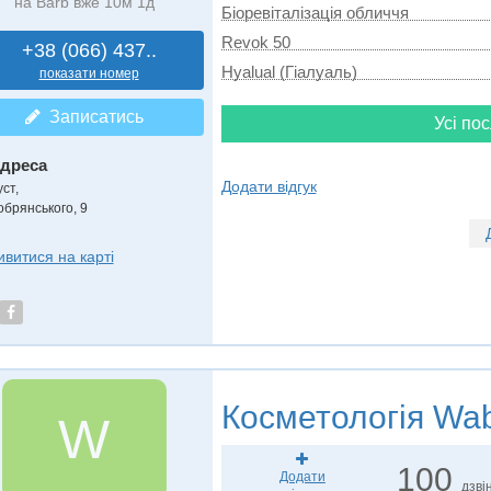
на Barb вже 10м 1д
Біоревіталізація обличчя
Revok 50
+38 (066) 437..
Hyalual (Гіалуаль)
показати номер
Записатись
Усі пос
дреса
Додати відгук
уст
,
обрянського, 9
ивитися на карті
Косметологія
Wab
W
100
Додати
дзвін