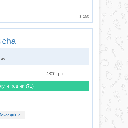
150
ucha
ків
4800 грн.
луги та ціни (71)
Докладніше