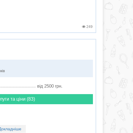
249
ків
від 2500 грн.
луги та ціни (83)
Докладніше