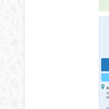
А
Х
9
Д