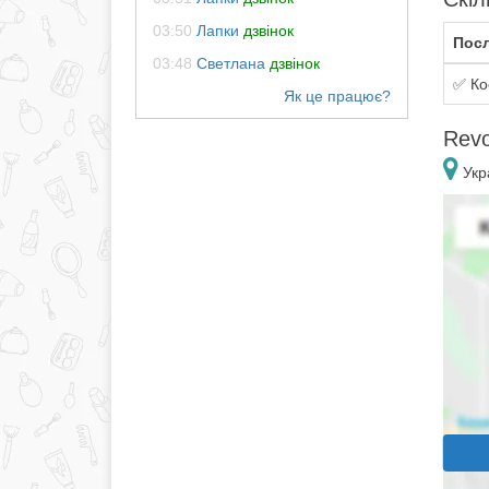
03:50
Лапки
дзвінок
Посл
03:48
Светлана
дзвінок
✅ Кос
Revo
Укра