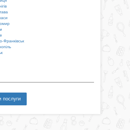
ниця
ігів
тава
каси
омир
и
е
о-Франківськ
нопіль
ьк
и послуги