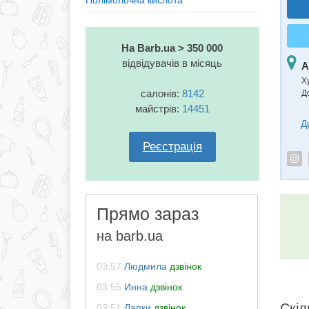
Полімолочна кислота
На Barb.ua > 350 000
відвідувачів в місяць
А
Х
салонів:
8142
Д
майстрів:
14451
Д
Реєстрація
Прямо зараз
на barb.ua
03:57
Людмила
дзвінок
03:55
Инна
дзвінок
Скіл
03:51
Лапки
дзвінок