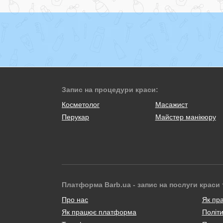
Запис на процедури краси:
Косметолог
Масажист
Перукар
Майстер манікюру
Платформа Barb.ua - запис на послуги краси 
Про нас
Як пр
Як працює платформа
Політи