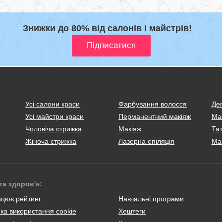
Знижки до 80% від салонів і майстрів!
Усі салони краси
Фарбування волосся
Деп
Усі майстри краси
Перманентний макіяж
Ма
Чоловіча стрижка
Макіяж
Тат
Жіноча стрижка
Лазерна епіляція
Ма
та здоров'я:
ацює рейтинг
Навчальні програми
ка використання cookie
Хештеги