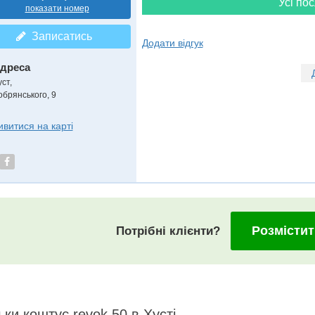
Усі пос
показати номер
Записатись
Додати відгук
дреса
уст
,
обрянського, 9
ивитися на карті
Розмістит
Потрібні клієнти?
ьки коштує revok 50 в Хусті