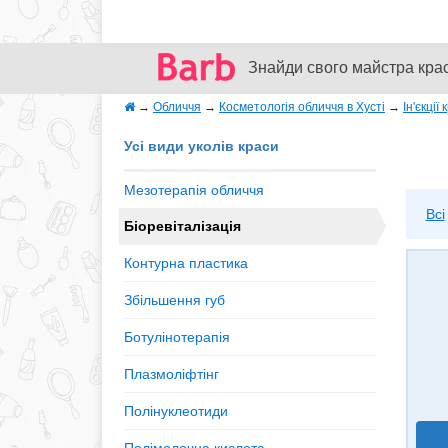
Знайди свого майстра кра
→
Обличчя
→
Косметологія обличчя в Хусті
→
Ін'єкції
Усі види уколів краси
Мезотерапія обличчя
Всі
Біоревіталізація
Контурна пластика
Збільшення губ
Ботулінотерапія
Плазмоліфтінг
Полінуклеотиди