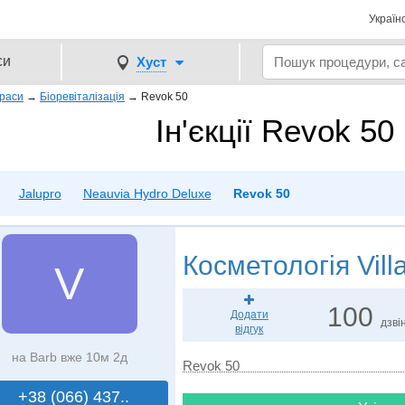
Україн
си
Хуст
 краси
→
Біоревіталізація
→
Revok 50
Ін'єкції Revok 50
Jalupro
Neauvia Hydro Deluxe
Revok 50
Косметологія
Vill
V
100
Додати
дзвін
відгук
на Barb вже 10м 2д
Revok 50
+38 (066) 437..