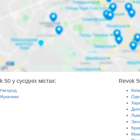
 50 у сусідніх містах:
Revok 5
Ужгород
Київ
Мукачево
Оде
Харк
Дні
Льві
Зап
Крив
Мик