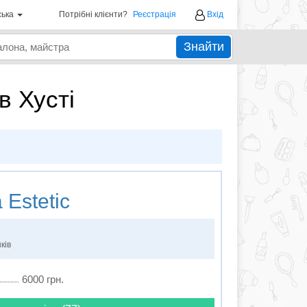
ська
Потрібні клієнти?
Реєстрація
Вхід
Знайти
 в Хусті
a Estetic
ків
6000 грн.