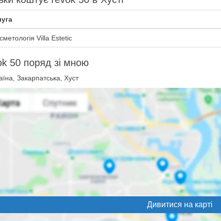
уга
метологія Villa Estetic
k 50 поряд зі мною
їна, Закарпатська, Хуст
Дивитися на карті