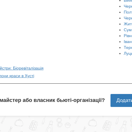
Він
Черн
Пол
Чер
Жит
Сум
Рівн
Іван
Тер
Луц
йстри: Біоревіталізація
лони краси в Хусті
 майстер або власник бьюті-організації?
Додат