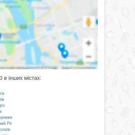
0 в інших містах:
са
ів
про
в
оріжжя
ий Ріг
олаїв