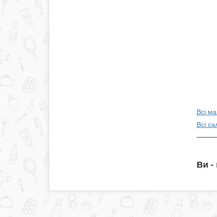
Всі ма
Всі са
Ви -