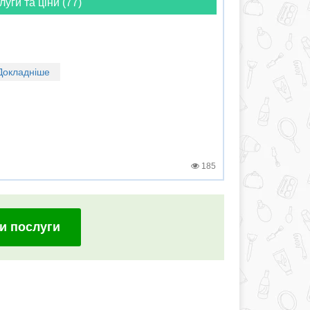
луги та ціни (77)
Докладніше
185
и послуги