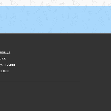
іляція
саж
у, пірсинг
нікюр