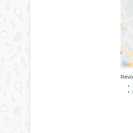
Revok