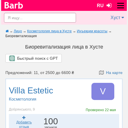
RU
Хуст
→
Лицо
→
Косметология лица в Хусте
→
Инъекции красоты
→
Биоревитализация
Биоревитализация лица в Хусте
Быстрый поиск с GPT
Предложений: 11, от 2500 до 6600 ₴
На карте
Villa Estetic
V
Косметология
Добрянського, 9
Проверено
22 мая
100
Добавить
отзыв
звонков