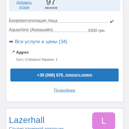
97
Добавить
отзыв
звонков
Биоревитализация лица
✔️
Aquashine (Аквашайн)
4300 грн.
➡️ Все услуги и цены (34)
📍
Адрес
Хуст, Соборної України, 1
+38 (068) 676..
показать номер
Подробнее
Lazerhall
L
Студия лазерной эпиляции