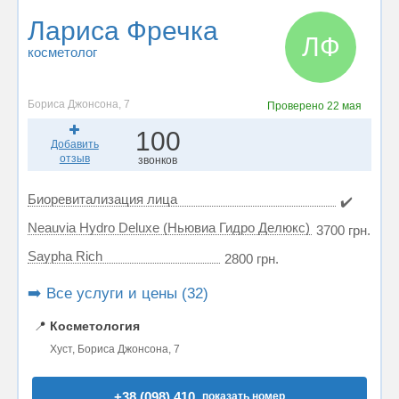
Лариса Фречка
ЛФ
косметолог
Бориса Джонсона, 7
Проверено
22 мая
100
Добавить
отзыв
звонков
Биоревитализация лица
✔️
Neauvia Hydro Deluxe (Ньювиа Гидро Делюкс)
3700 грн.
Saypha Rich
2800 грн.
➡️ Все услуги и цены (32)
📍
Косметология
Хуст, Бориса Джонсона, 7
+38 (098) 410..
показать номер