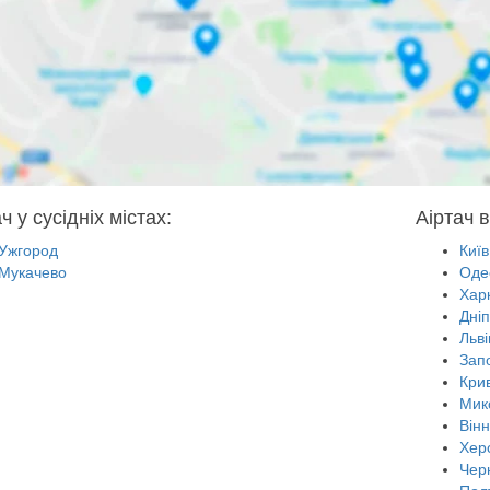
ч у сусідніх містах:
Аіртач в
Ужгород
Київ
Мукачево
Оде
Харк
Дні
Льві
Зап
Крив
Мик
Він
Хер
Черн