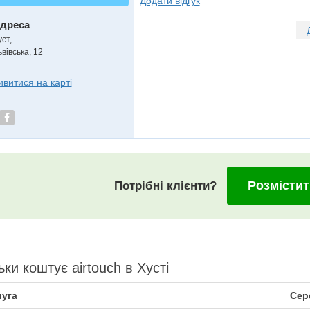
Додати відгук
дреса
уст
,
вівська, 12
ивитися на карті
Розмістит
Потрібні клієнти?
ьки коштує airtouch в Хусті
уга
Сер