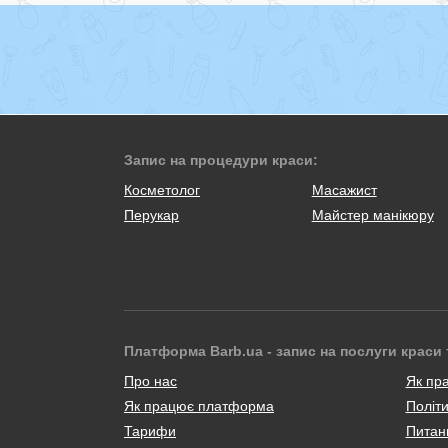
Запис на процедури краси:
Косметолог
Масажист
Перукар
Майстер манікюру
Платформа Barb.ua - запис на послуги краси 
Про нас
Як пр
Як працює платформа
Політи
Тарифи
Питанн