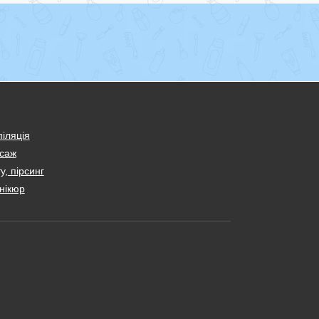
іляція
саж
у, пірсинг
нікюр