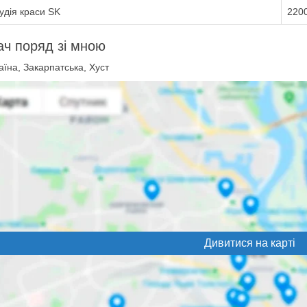
удія краси SK
2200
ач поряд зі мною
їна, Закарпатська, Хуст
Дивитися на карті