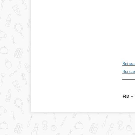
Всі м
Всі са
Ви -