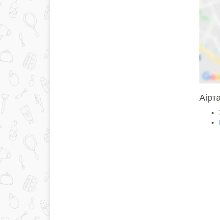
Аірта