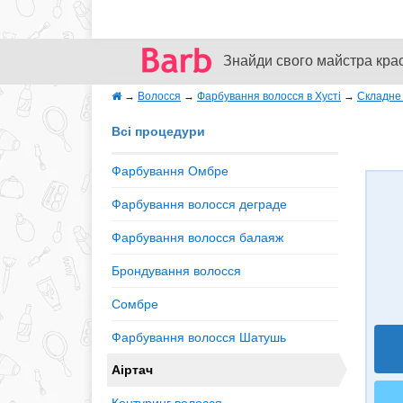
Знайди свого майстра кра
→
Волосся
→
Фарбування волосся в Хусті
→
Складне
Всі процедури
Фарбування Омбре
Фарбування волосся деграде
Фарбування волосся балаяж
Брондування волосся
Сомбре
Фарбування волосся Шатушь
Аіртач