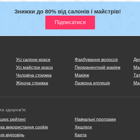
Знижки до 80% від салонів і майстрів!
Усі салони краси
Фарбування волосся
Деп
Усі майстри краси
Перманентний макіяж
Ма
Чоловіча стрижка
Макіяж
Тат
Жіноча стрижка
Лазерна епіляція
Ма
та здоров'я:
ацює рейтинг
Навчальні програми
ка використання cookie
Хештеги
я-відповідь
Карта