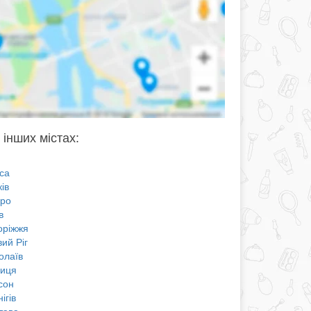
 інших містах:
са
ів
про
в
оріжжя
ий Ріг
олаїв
ниця
сон
ігів