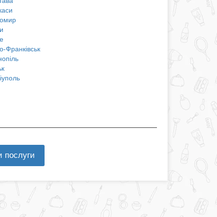
тава
каси
омир
и
е
о-Франківськ
нопіль
ьк
іуполь
и послуги