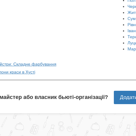
Пол
Чер
Жит
Сум
Рівн
Іван
Тер
Луц
Мар
айстри: Складне фарбування
лони краси в Хусті
 майстер або власник бьюті-організації?
Додат