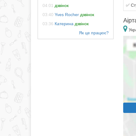
✅ Ст
04:01
дзвінок
03:40
Yves Rocher
дзвінок
Аірт
03:36
Катерина
дзвінок
Укра