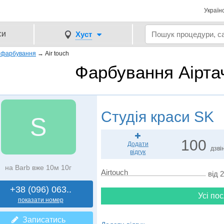
Україн
си
Хуст
 фарбування
→
Air touch
Фарбування Аіртач
Студія краси
SK
S
100
Додати
дзвін
відгук
на Barb вже 10м 10г
Airtouch
від 
+38 (096) 063..
Усі пос
показати номер
Записатись