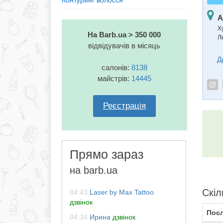
Контуринг волосся
А
Х
На Barb.ua > 350 000
Ль
відвідувачів в місяць
Д
салонів:
8138
майстрів:
14445
Реєстрація
Прямо зараз
на barb.ua
Скіл
04:43
Laser by Max Tattoo
дзвінок
Посл
04:34
Ирина
дзвінок