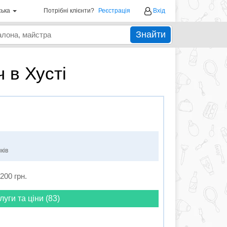
ська
Потрібні клієнти?
Реєстрація
Вхід
Знайти
 в Хусті
ків
2200 грн.
луги та ціни (83)