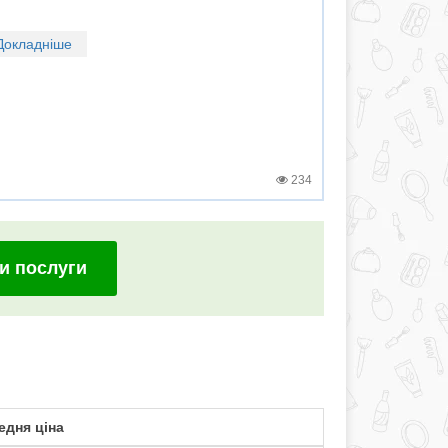
Докладніше
234
и послуги
едня ціна