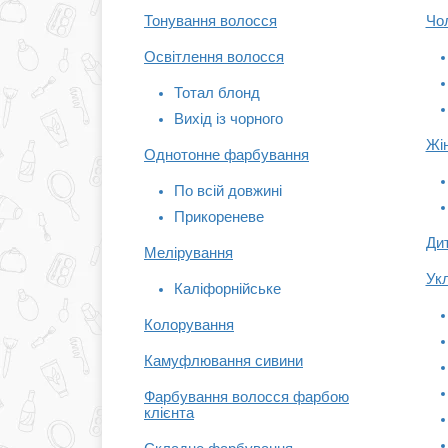
Тонування волосся
Чо
Освітлення волосся
Тотал блонд
Вихід із чорного
Жі
Однотонне фарбування
По всій довжині
Прикореневе
Ди
Мелірування
Ук
Каліфорнійське
Колорування
Камуфлювання сивини
Фарбування волосся фарбою
клієнта