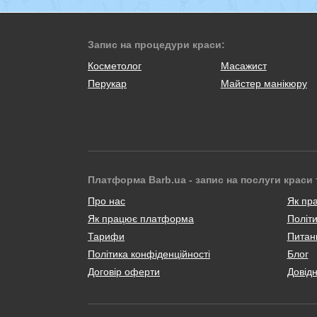
Запис на процедури краси:
Косметолог
Масажист
Перукар
Майстер манікюру
Платформа Barb.ua - запис на послуги краси 
Про нас
Як пр
Як працює платформа
Політи
Тарифи
Питанн
Політика конфіденційності
Блог
Договір оферти
Довід