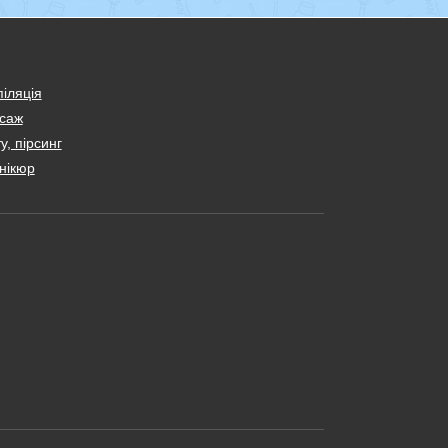
іляція
саж
у, пірсинг
нікюр