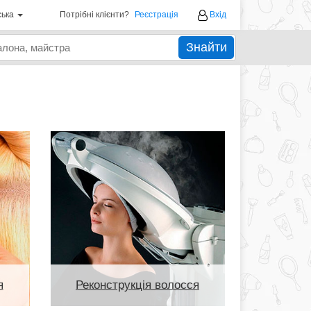
ська
Потрібні клієнти?
Реєстрація
Вхід
Знайти
я
Реконструкція волосся