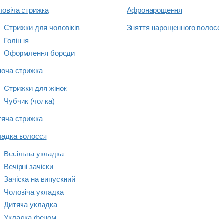
ловіча стрижка
Афронарощення
Стрижки для чоловіків
Зняття нарощенного волос
Гоління
Оформлення бороди
ноча стрижка
Стрижки для жінок
Чубчик (чолка)
тяча стрижка
ладка волосся
Весільна укладка
Вечірні зачіски
Зачіска на випускний
Чоловіча укладка
Дитяча укладка
Укладка феном