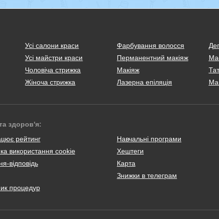
Усі салони краси
Фарбування волосся
Деп
Усі майстри краси
Перманентний макіяж
Ма
Чоловіча стрижка
Макіяж
Тат
Жіноча стрижка
Лазерна епіляція
Ма
та здоров'я:
ацює рейтинг
Навчальні програми
ка використання cookie
Хештеги
я-відповідь
Карта
Знижки в телеграм
ник процедур