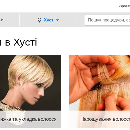
Україн
си
Хуст
 в Хусті
ижка та укладка волосся
Нарощування волосс