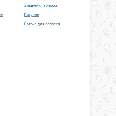
Зміцнення волосся
ся
Ритуали
Ботокс для волосся