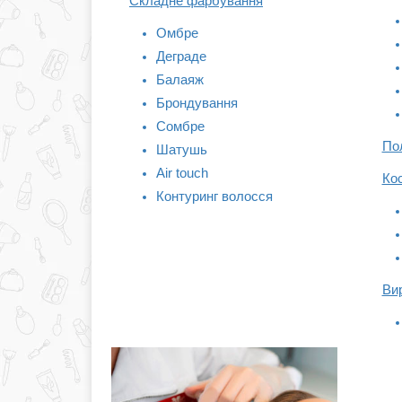
Складне фарбування
Омбре
Деграде
Балаяж
Брондування
Сомбре
По
Шатушь
Air touch
Ко
Контуринг волосся
Ви