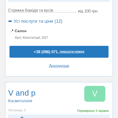
Стрижка бороди та вусів
від 100 грн.
➡️ Усі послуги та ціни (12)
📍
Салон
Хуст, Конституції, 3/37
+38 (096) 071..
показати номер
Докладніше
V and p
V
Косметологія
Петенька, 5
Перевірено
3 червня