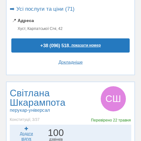
➡️ Усі послуги та ціни (71)
📍
Адреса
Хуст, Карпатської Січі, 42
+38 (096) 518..
показати номер
Докладніше
Світлана
СШ
Шкарампота
перукар-універсал
Конституції, 3/37
Перевірено
22 травня
100
Додати
відгук
дзвінків