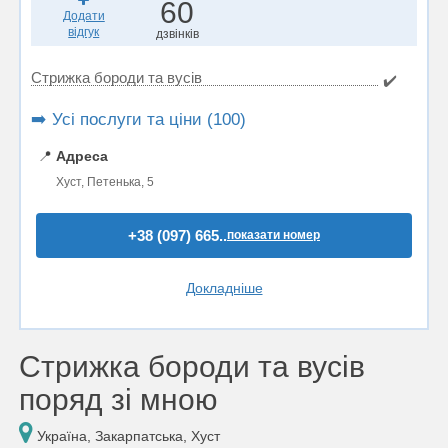
60
Додати
відгук
дзвінків
Стрижка бороди та вусів
✔️
➡️ Усі послуги та ціни (100)
📍
Адреса
Хуст, Петенька, 5
+38 (097) 665..
показати номер
Докладніше
Стрижка бороди та вусів
поряд зі мною
Україна, Закарпатська, Хуст