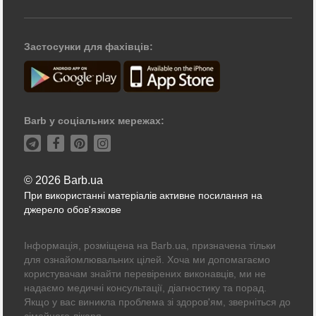
Застосунки для фахівців:
Barb у соціальних мережах:
© 2026 Barb.ua
При використанні матеріалів активне посилання на
джерело обов'язкове
Інформація, розміщена на Barb.ua, призначена тільки
для ознайомлювальних цілей. Хоча ми допомагаємо
користувачам знайти перевірених виконавців, ми не
надаємо медичні консультації, діагностику та порад.
Якщо у вас виникла проблема зі здоров'ям, зверніться до
сімейного лікаря.