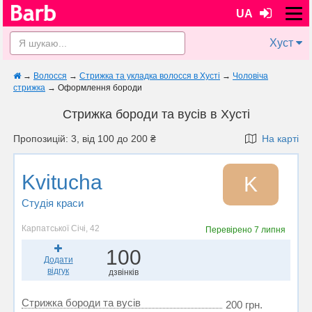
UA
Хуст
→
Волосся
→
Стрижка та укладка волосся в Хусті
→
Чоловіча
стрижка
→
Оформлення бороди
Стрижка бороди та вусів в Хусті
Пропозицій: 3, від 100 до 200 ₴
На карті
Kvitucha
K
Студія краси
Карпатської Січі, 42
Перевірено
7 липня
100
Додати
відгук
дзвінків
Стрижка бороди та вусів
200 грн.