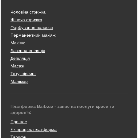
Чоловіча стрижка
Жіноча стрижка
Фарбування волосся
Перманентний макіяж
Макіяж
Лазерна епіляція
Депіляція
Масаж
Тату, пірсинг
Манікюр
Платформа Barb.ua - запис на послуги краси та
здоров'я:
Про нас
Як працює платформа
Тарифи