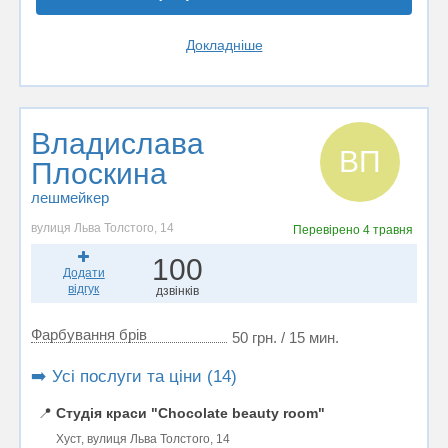
Докладніше
Владислава
ВП
Плоскина
лешмейкер
вулиця Льва Толстого, 14
Перевірено
4 травня
100
Додати
відгук
дзвінків
Фарбування брів
50 грн. / 15 мин.
➡️ Усі послуги та ціни (14)
📍
Студія краси "Chocolate beauty room"
Хуст, вулиця Льва Толстого, 14