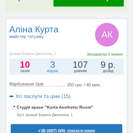
Аліна Курта
АК
майстер татуажу
вулиця Бориса Джонсона, 1
Заходив(ла)
5 червня
10
3
107
9 р.
балів
відгука
дзвінків
досвід
Фарбування брів
350 грн. / 40 мин.
➡️ Усі послуги та ціни (15)
📍
Студія краси "Kurta Aesthetic Room"
Хуст, вулиця Бориса Джонсона, 1
+38 (097) 009..
показати номер