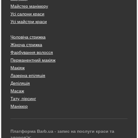
Майстер манікюру
Усі салони краси
Усі майстри краси
Чоловіча стрижка
Жіноча стрижка
Фарбування волосся
Перманентний макіяж
Макіяж
Лазерна епіляція
Депіляція
Масаж
Тату, пірсинг
Манікюр
Платформа Barb.ua - запис на послуги краси та
здоров'я: