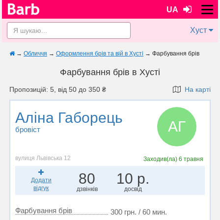
UA
Хуст
→
Обличчя
→
Оформлення брів та вій в Хусті
→
Фарбування брів
Фарбування брів в Хусті
Пропозицій: 5, від 50 до 350 ₴
На карті
Аліна Габорець
АГ
бровіст
вулиця Львівська 12
Заходив(ла)
6 травня
80
10 р.
Додати
відгук
дзвінків
досвід
Фарбування брів
300 грн. / 60 мин.