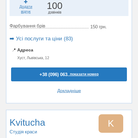
100
Додати
відгук
дзвінків
Фарбування брів
150 грн.
➡️ Усі послуги та ціни (83)
📍
Адреса
Хуст, Львівська, 12
+38 (096) 063..
показати номер
Докладніше
Kvitucha
K
Студія краси