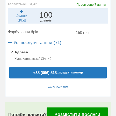
Карпатської Січі, 42
Перевірено
7 липня
100
Додати
відгук
дзвінків
Фарбування брів
150 грн.
➡️ Усі послуги та ціни (71)
📍
Адреса
Хуст, Карпатської Січі, 42
+38 (096) 518..
показати номер
Докладніше
Розмістити послуги
Потрібні клієнти?