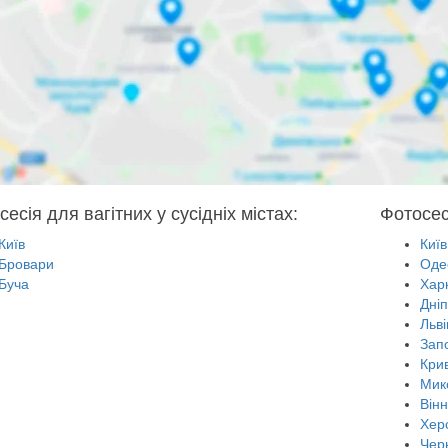
есія для вагітних у сусідніх містах:
Фотосесі
Київ
Київ
Бровари
Оде
Буча
Харк
Дні
Льві
Зап
Крив
Мик
Він
Хер
Черн