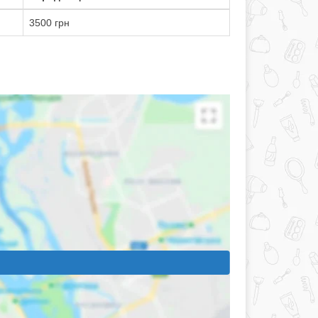
3500 грн