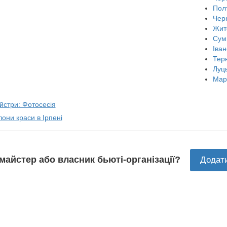
Пол
Чер
Жит
Сум
Іван
Тер
Луц
Мар
йстри: Фотосесія
лони краси в Ірпені
 майстер або власник бьюті-організації?
Додат