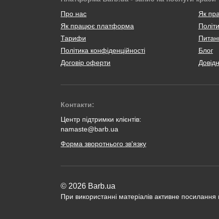
Про нас
Як пр
Як працює платформа
Політи
Тарифи
Питанн
Політика конфіденційності
Блог
Договір оферти
Довід
Контакти:
Центр підтримки клієнтів:
namaste@barb.ua
Форма зворотнього зв'язку
© 2026 Barb.ua
При використанні матеріалів активне посилання