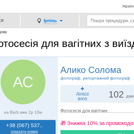
Україн
си
Ірпінь
дому
тосесія для вагітних з виїз
Алико Солома
АС
фотограф, репортажний фотограф
102
Додати
дзві
відгук
Фотосесія для вагітних
на Barb вже 2р 10м
🎁 Знижка 10% за промокодо
+38 (067) 537..
показати номер