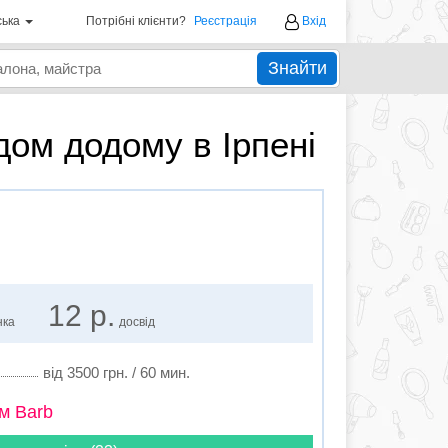
ська
Потрібні клієнти?
Реєстрація
Вхід
Знайти
дом додому в Ірпені
12 р.
нка
досвід
від 3500 грн. / 60 мин.
м Barb