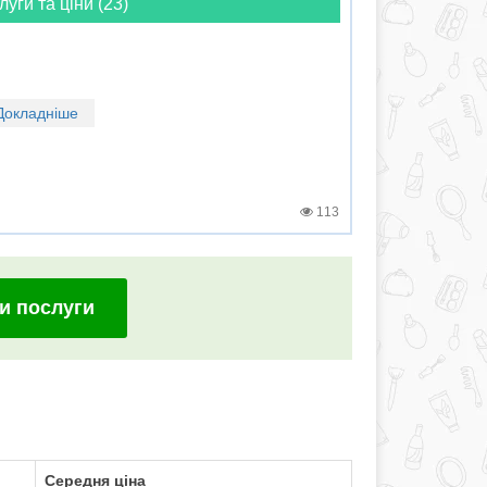
луги та ціни (23)
Докладніше
113
и послуги
Середня ціна