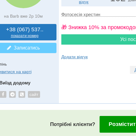
дзві
відгук
Фотосесія хрестин
на Barb вже 2р 10м
🎁 Знижка 10% за промокодо
+38 (067) 537..
показати номер
Усі пос
Записатись
Додати відгук
пінь
ивитися на карті
Виїзд додому
сайт
Розмістит
Потрібні клієнти?