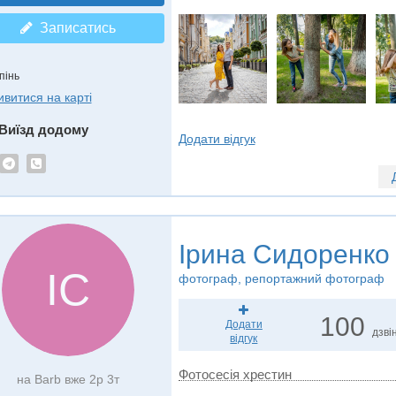
Записатись
пінь
ивитися на карті
Виїзд додому
Додати відгук
Ірина Сидоренко
ІС
фотограф, репортажний фотограф
100
Додати
дзвін
відгук
Фотосесія хрестин
на Barb вже 2р 3т