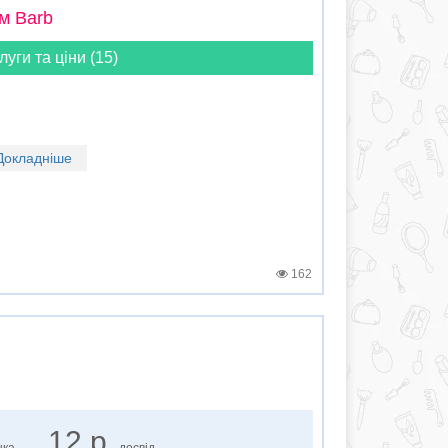
м Barb
луги та ціни (15)
Докладніше
162
12 р.