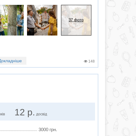
37 фото
Докладніше
148
12 р.
ків
досвід
3000 грн.