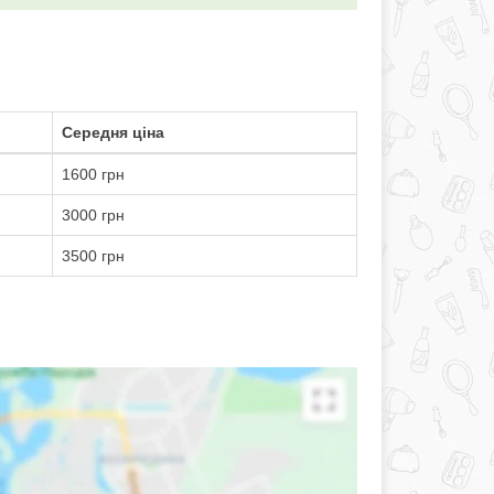
Середня ціна
1600 грн
3000 грн
3500 грн