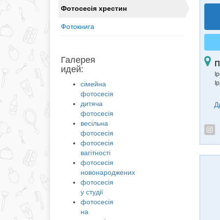
Фотосесія хрестин
Фотокнига
Галерея
П
идей:
Ір
Ір
сімейна
фотосесія
дитяча
Д
фотосесія
весільна
фотосесія
фотосесія
вагітності
фотосесія
новонароджених
фотосесія
у студії
фотосесія
на