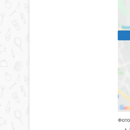
Фотос