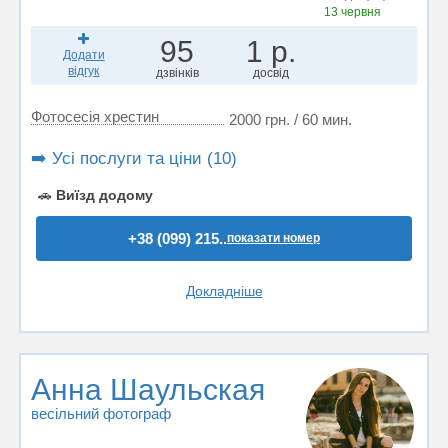
13 червня
95
1 р.
Додати
відгук
дзвінків
досвід
Фотосесія хрестин
2000 грн. / 60 мин.
➡️ Усі послуги та ціни (10)
🚗
Виїзд додому
+38 (099) 215..
показати номер
Докладніше
Анна Шаульская
весільний фотограф