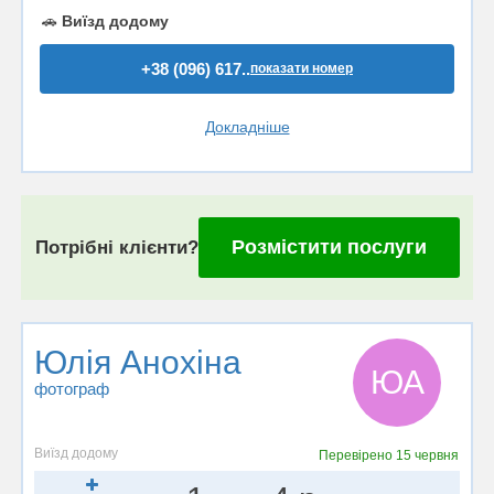
🚗
Виїзд додому
+38 (096) 617..
показати номер
Докладніше
Розмістити послуги
Потрібні клієнти?
Юлія Анохіна
ЮА
фотограф
Виїзд додому
Перевірено
15 червня