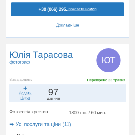
+38 (066) 295..
показати номер
Докладніше
Юлія Тарасова
ЮТ
фотограф
Виїзд додому
Перевірено
23 травня
97
Додати
відгук
дзвінків
Фотосесія хрестин
1800 грн. / 60 мин.
➡️ Усі послуги та ціни (11)