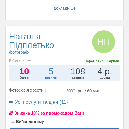
Докладніше
Наталія
НП
Підплетько
фотограф
Виїзд додому
Перевірено
5 червня
10
5
108
4 р.
балів
відгуків
дзвінків
досвід
Фотосесія хрестин
2000 грн. / 60 мин.
➡️ Усі послуги та ціни (11)
🎁 Знижка 10% за промокодом Barb
🚗
Виїзд додому