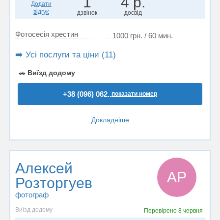
1
4 р.
Додати
відгук
дзвінок
досвід
Фотосесія хрестин
1000 грн. / 60 мин.
➡️ Усі послуги та ціни (11)
🚗
Виїзд додому
+38 (096) 062..
показати номер
Докладніше
Алексей
АР
Розторгуев
фотограф
Виїзд додому
Перевірено
8 червня