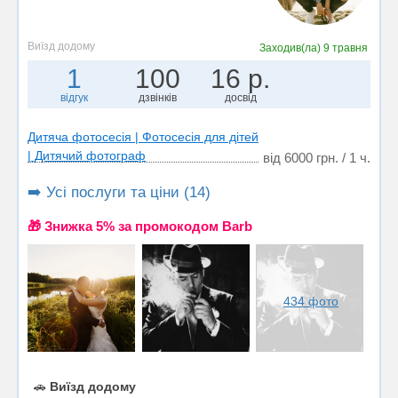
Виїзд додому
Заходив(ла)
9 травня
1
100
16 р.
відгук
дзвінків
досвід
Дитяча фотосесія | Фотосесія для дітей
| Дитячий фотограф
від 6000 грн. / 1 ч.
➡️ Усі послуги та ціни (14)
🎁 Знижка 5% за промокодом Barb
434 фото
🚗
Виїзд додому