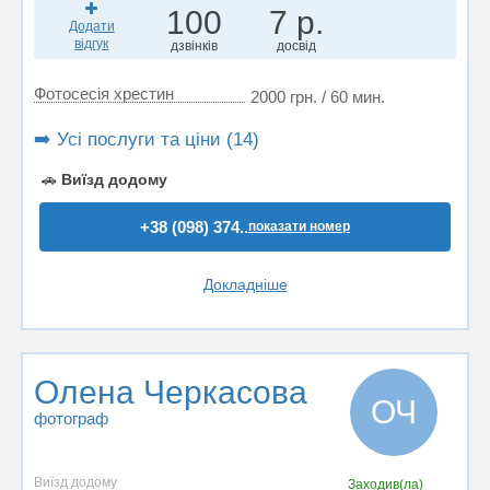
100
7 р.
Додати
відгук
дзвінків
досвід
Фотосесія хрестин
2000 грн. / 60 мин.
➡️ Усі послуги та ціни (14)
🚗
Виїзд додому
+38 (098) 374..
показати номер
Докладніше
Олена Черкасова
ОЧ
фотограф
Виїзд додому
Заходив(ла)