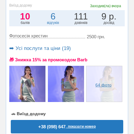
Виїзд додому
Заходив(ла)
вчора
10
6
111
9 р.
балів
відгуків
дзвінків
досвід
Фотосесія хрестин
2500 грн.
➡️ Усі послуги та ціни (19)
🎁 Знижка 15% за промокодом Barb
64 фото
🚗
Виїзд додому
+38 (098) 647..
показати номер