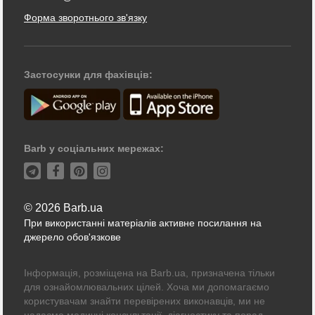
Форма зворотнього зв'язку
Застосунки для фахівців:
Barb у соціальних мережах:
© 2026 Barb.ua
При використанні матеріалів активне посилання на
джерело обов'язкове
Інформація, розміщена на Barb.ua, призначена тільки
для ознайомлювальних цілей. Хоча ми допомагаємо
користувачам знайти перевірених виконавців, ми не
надаємо медичні консультації, діагностику та порад.