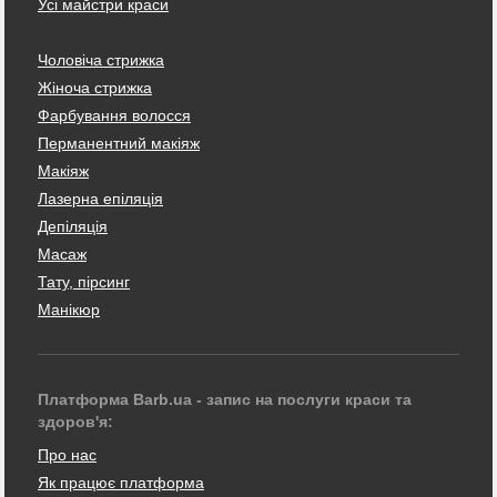
Усі майстри краси
Чоловіча стрижка
Жіноча стрижка
Фарбування волосся
Перманентний макіяж
Макіяж
Лазерна епіляція
Депіляція
Масаж
Тату, пірсинг
Манікюр
Платформа Barb.ua - запис на послуги краси та
здоров'я:
Про нас
Як працює платформа