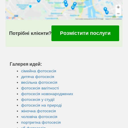
Розмістити послуги
Потрібні клієнти?
Галерея идей:
сімейна фотосесія
дитяча фотосесія
весільна фотосесія
фотосесія вагітності
фотосесія новонароджених
фотосесія у студії
фотосесія на природі
жіночна фотосесія
чоловіча фотосесія
портретна фотосесія
чб фотосесія