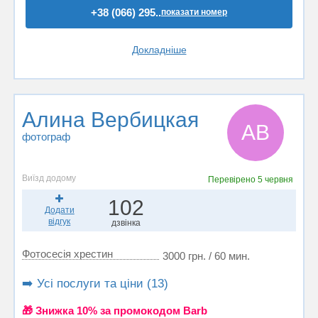
+38 (066) 295..
показати номер
Докладніше
Алина Вербицкая
АВ
фотограф
Виїзд додому
Перевірено
5 червня
102
Додати
відгук
дзвінка
Фотосесія хрестин
3000 грн. / 60 мин.
➡️ Усі послуги та ціни (13)
🎁 Знижка 10% за промокодом Barb