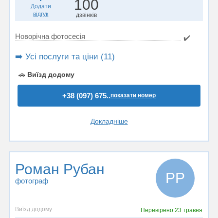
100
Додати
відгук
дзвінків
Новорічна фотосесія
✔️
➡️ Усі послуги та ціни (11)
🚗
Виїзд додому
+38 (097) 675..
показати номер
Докладніше
Роман Рубан
РР
фотограф
Виїзд додому
Перевірено
23 травня