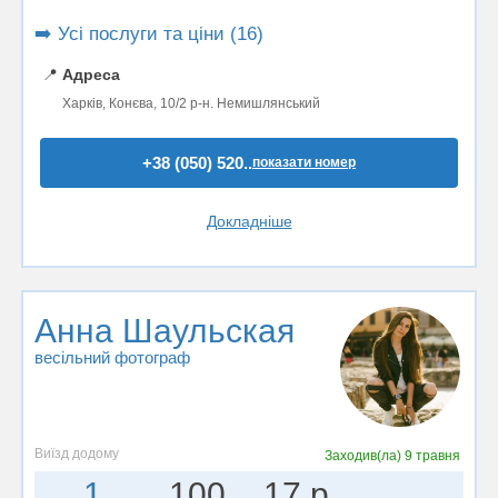
➡️ Усі послуги та ціни (16)
📍
Адреса
Харків, Конєва, 10/2 р-н. Немишлянський
+38 (050) 520..
показати номер
Докладніше
Анна Шаульская
весільний фотограф
Виїзд додому
Заходив(ла)
9 травня
1
100
17 р.