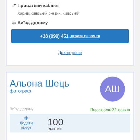
📍
Приватний кабінет
Харків, Київський р-н р-н. Київський
🚗
Виїзд додому
+38 (099) 451..
показати номер
Докладніше
Альона Шець
АШ
фотограф
Виїзд додому
Перевірено
22 травня
100
Додати
відгук
дзвінків