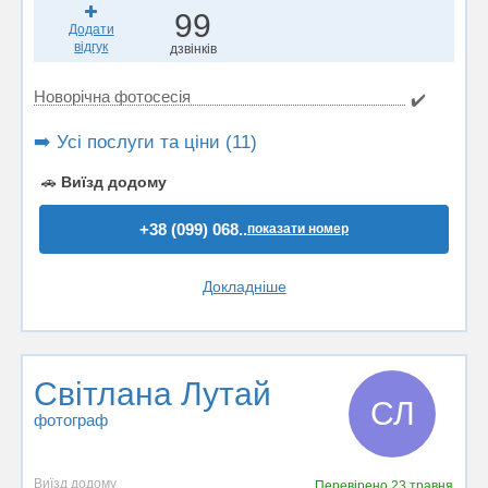
99
Додати
відгук
дзвінків
Новорічна фотосесія
✔️
➡️ Усі послуги та ціни (11)
🚗
Виїзд додому
+38 (099) 068..
показати номер
Докладніше
Світлана Лутай
СЛ
фотограф
Виїзд додому
Перевірено
23 травня