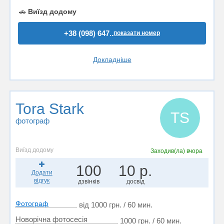
🚗
Виїзд додому
+38 (098) 647..
показати номер
Докладніше
Tora Stark
TS
фотограф
Виїзд додому
Заходив(ла)
вчора
100
10 р.
Додати
відгук
дзвінків
досвід
Фотограф
від 1000 грн. / 60 мин.
Новорічна фотосесія
1000 грн. / 60 мин.