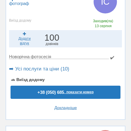
ІС
фотограф
Виїзд додому
Заходив(ла)
13 серпня
100
Додати
відгук
дзвінків
Новорічна фотосесія
✔️
➡️ Усі послуги та ціни (10)
🚗
Виїзд додому
+38 (050) 685..
показати номер
Докладніше