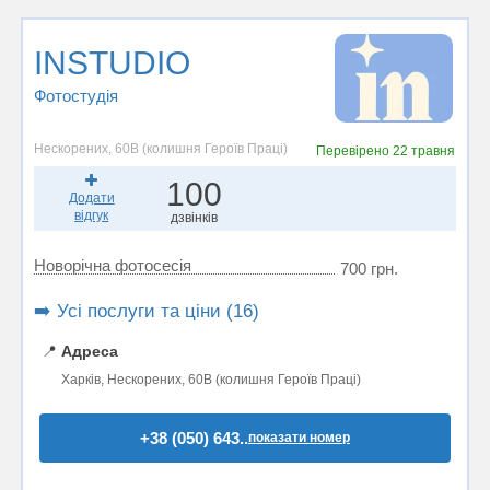
INSTUDIO
Фотостудiя
Нескорених, 60В (колишня Героїв Праці)
Перевірено
22 травня
100
Додати
відгук
дзвінків
Новорічна фотосесія
700 грн.
➡️ Усі послуги та ціни (16)
📍
Адреса
Харків, Нескорених, 60В (колишня Героїв Праці)
+38 (050) 643..
показати номер