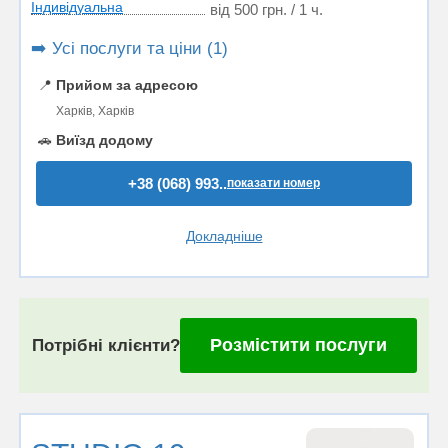
Індивідуальна
від 500 грн. / 1 ч.
➡️ Усі послуги та ціни (1)
📍
Прийом за адресою
Харків, Харків
🚗
Виїзд додому
+38 (068) 993..
показати номер
Докладніше
Розмістити послуги
Потрібні клієнти?