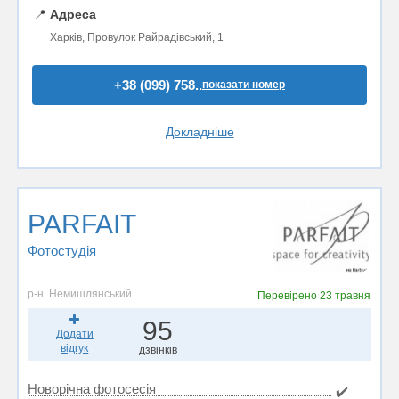
📍
Адреса
Харків, Провулок Райрадівський, 1
+38 (099) 758..
показати номер
Докладніше
PARFAIT
Фотостудiя
р-н. Немишлянський
Перевірено
23 травня
95
Додати
відгук
дзвінків
Новорічна фотосесія
✔️