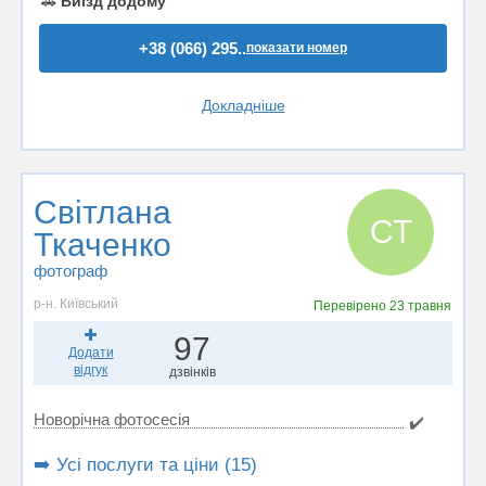
🚗
Виїзд додому
+38 (066) 295..
показати номер
Докладніше
Світлана
СТ
Ткаченко
фотограф
р-н. Київський
Перевірено
23 травня
97
Додати
відгук
дзвінків
Новорічна фотосесія
✔️
➡️ Усі послуги та ціни (15)