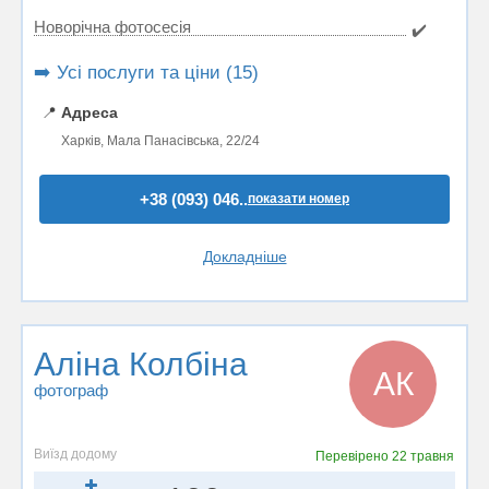
Новорічна фотосесія
✔️
➡️ Усі послуги та ціни (15)
📍
Адреса
Харків, Мала Панасівська, 22/24
+38 (093) 046..
показати номер
Докладніше
Аліна Колбіна
АК
фотограф
Виїзд додому
Перевірено
22 травня