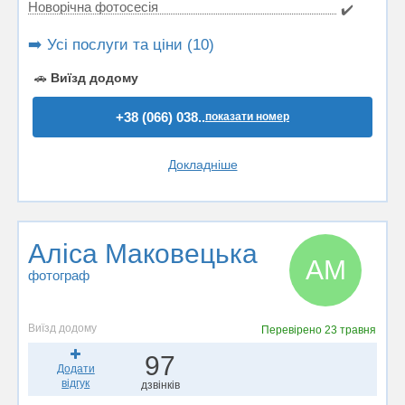
Новорічна фотосесія
✔️
➡️ Усі послуги та ціни (10)
🚗
Виїзд додому
+38 (066) 038..
показати номер
Докладніше
Аліса Маковецька
АМ
фотограф
Виїзд додому
Перевірено
23 травня
97
Додати
відгук
дзвінків