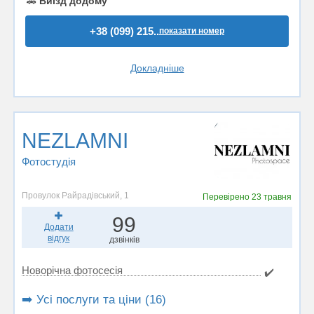
🚗
Виїзд додому
+38 (099) 215..
показати номер
Докладніше
NEZLAMNI
Фотостудiя
Провулок Райрадівський, 1
Перевірено
23 травня
99
Додати
відгук
дзвінків
Новорічна фотосесія
✔️
➡️ Усі послуги та ціни (16)