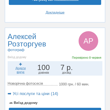
Докладніше
Алексей
АР
Розторгуев
фотограф
Виїзд додому
Перевірено
8 червня
100
7 р.
Додати
відгук
дзвінків
досвід
Новорічна фотосесія
1000 грн. / 60 мин.
➡️ Усі послуги та ціни (14)
🚗
Виїзд додому