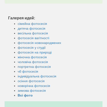
Галерея идей:
сімейна фотосесія
дитяча фотосесія
весільна фотосесія
фотосесія вагітності
фотосесія новонароджених
фотосесія у студії
фотосесія на природі
жіночна фотосесія
чоловіча фотосесія
портретна фотосесія
чб фотосесія
індивідуальна фотосесія
осіння фотосесія
новорічна фотосесія
зимова фотосесія
Всі фото