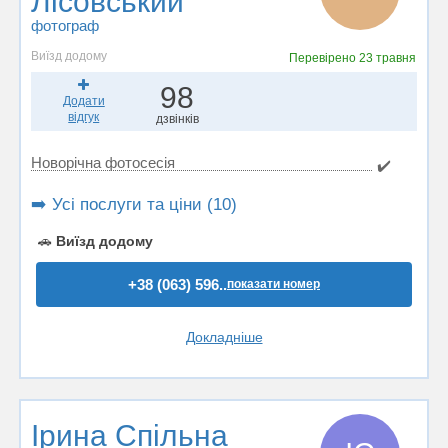
Лісовський
фотограф
Виїзд додому
Перевірено
23 травня
98
Додати
відгук
дзвінків
Новорічна фотосесія
✔️
➡️ Усі послуги та ціни (10)
🚗
Виїзд додому
+38 (063) 596..
показати номер
Докладніше
Ірина Спільна