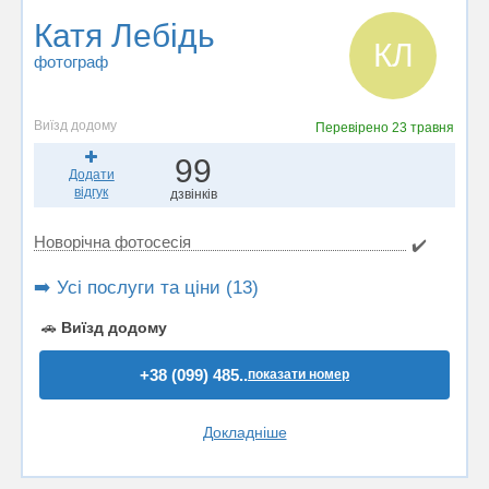
Катя Лебідь
КЛ
фотограф
Виїзд додому
Перевірено
23 травня
99
Додати
відгук
дзвінків
Новорічна фотосесія
✔️
➡️ Усі послуги та ціни (13)
🚗
Виїзд додому
+38 (099) 485..
показати номер
Докладніше