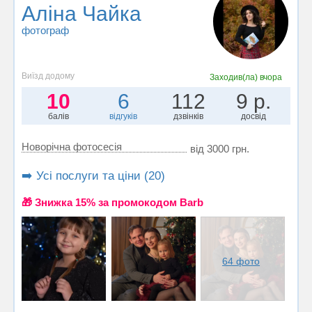
Аліна Чайка
фотограф
Виїзд додому
Заходив(ла)
вчора
10
6
112
9 р.
балів
відгуків
дзвінків
досвід
Новорічна фотосесія
від 3000 грн.
➡️ Усі послуги та ціни (20)
🎁 Знижка 15% за промокодом Barb
64 фото