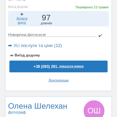
Виїзд додому
Перевірено
23 травня
97
Додати
відгук
дзвінків
Новорічна фотосесія
✔️
➡️ Усі послуги та ціни (12)
🚗
Виїзд додому
+38 (093) 281..
показати номер
Докладніше
Олена Шелехан
ОШ
фотограф