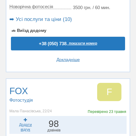
Новорічна фотосесія
3500 грн. / 60 мин.
➡️ Усі послуги та ціни (10)
🚗
Виїзд додому
+38 (050) 738..
показати номер
Докладніше
FOX
F
Фотостудiя
Мала Панасівська, 22/24
Перевірено
23 травня
98
Додати
відгук
дзвінків