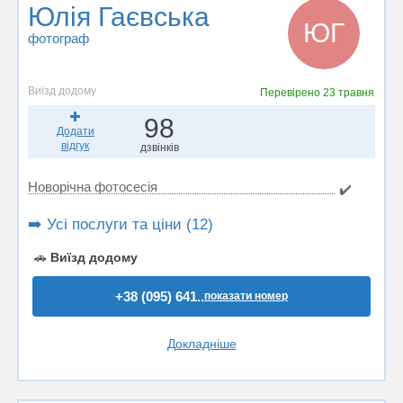
Юлія Гаєвська
ЮГ
фотограф
Виїзд додому
Перевірено
23 травня
98
Додати
відгук
дзвінків
Новорічна фотосесія
✔️
➡️ Усі послуги та ціни (12)
🚗
Виїзд додому
+38 (095) 641..
показати номер
Докладніше