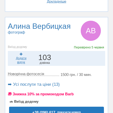
Докладніше
Алина Вербицкая
АВ
фотограф
Виїзд додому
Перевірено
5 червня
103
Додати
відгук
дзвінка
Новорічна фотосесія
1500 грн. / 30 мин.
➡️ Усі послуги та ціни (13)
🎁 Знижка 10% за промокодом Barb
🚗
Виїзд додому
+38 (096) 617..
показати номер