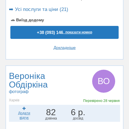
➡️ Усі послуги та ціни (21)
🚗
Виїзд додому
+38 (093) 146..
показати номер
Докладніше
Вероніка
ВО
Обдiркiна
фотограф
Харків
Перевірено
28 червня
82
6 р.
Додати
відгук
дзвінка
досвід