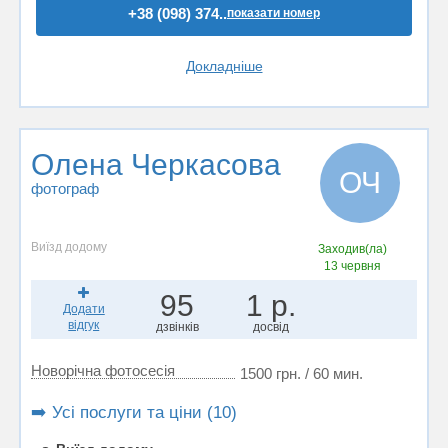
+38 (098) 374..
показати номер
Докладніше
Олена Черкасова
ОЧ
фотограф
Виїзд додому
Заходив(ла)
13 червня
95
1 р.
Додати
відгук
дзвінків
досвід
Новорічна фотосесія
1500 грн. / 60 мин.
➡️ Усі послуги та ціни (10)