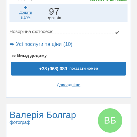
97
Додати
відгук
дзвінків
Новорічна фотосесія
✔️
➡️ Усі послуги та ціни (10)
🚗
Виїзд додому
+38 (068) 080..
показати номер
Докладніше
Валерія Болгар
ВБ
фотограф