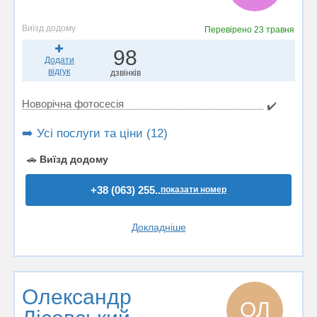
Виїзд додому
Перевірено
23 травня
98
Додати
відгук
дзвінків
Новорічна фотосесія
✔️
➡️ Усі послуги та ціни (12)
🚗
Виїзд додому
+38 (063) 255..
показати номер
Докладніше
Олександр
ОЛ