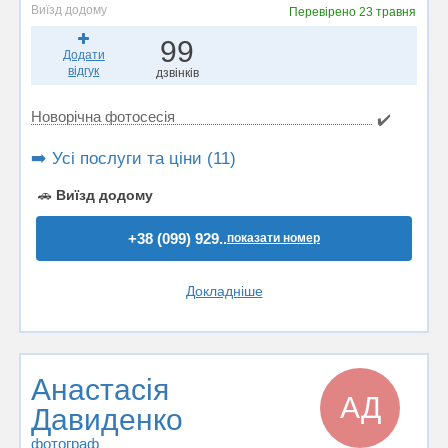
Виїзд додому
Перевірено
23 травня
99
Додати
відгук
дзвінків
Новорічна фотосесія
✔️
➡️ Усі послуги та ціни (11)
🚗
Виїзд додому
+38 (099) 929..
показати номер
Докладніше
Анастасія
АД
Давиденко
фотограф