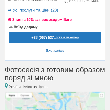
від 7000 грн. / 60 мин.
➡️ Усі послуги та ціни (23)
🎁 Знижка 10% за промокодом Barb
🚗
Виїзд додому
+38 (067) 537..
показати номер
Докладніше
Фотосесія з готовим образом
поряд зі мною
Україна, Київська, Ірпінь