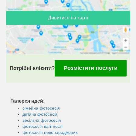
Дивитися на карті
Розмістити послуги
Потрібні клієнти?
Галерея идей:
сімейна фотосесія
дитяча фотосесія
весільна фотосесія
фотосесія вагітності
фотосесія новонароджених