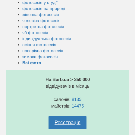
фотосесія у студії
фотосесія на природі
жіночна фотосесія
чоловіча фотосесія
портретна фотосесія
чб фотосесія
індивідуальна фотосесія
осіння фотосесія
новорічна фотосесія
зимова фотосесія
Всі фото
На Barb.ua > 350 000
відвідувачів в місяць
салонів:
8139
майстрів:
14475
Реєстрація