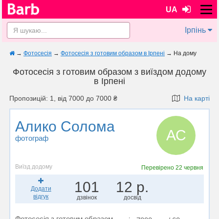
UA
Ірпінь
→
Фотосесія
→
Фотосесія з готовим образом в Ірпені
→
На дому
Фотосесія з готовим образом з виїздом додому
в Ірпені
Пропозицій: 1, від 7000 до 7000 ₴
На карті
Алико Солома
АС
фотограф
Виїзд додому
Перевірено
22 червня
101
12 р.
Додати
відгук
дзвінок
досвід
Фотосесія з готовим образом