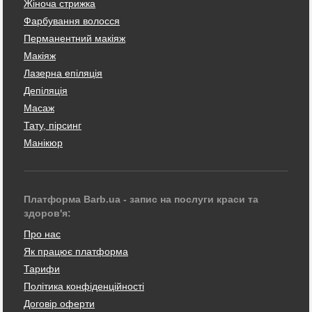
Жіноча стрижка
Фарбування волосся
Перманентний макіяж
Макіяж
Лазерна епіляція
Депіляція
Масаж
Тату, пірсинг
Манікюр
Платформа Barb.ua - запис на послуги краси та
здоров'я:
Про нас
Як працює платформа
Тарифи
Політика конфіденційності
Договір оферти