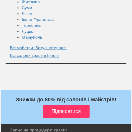
Житомир
Суми
Рівне
Івано-Франківськ
Тернопіль
Луцьк
Маріуполь
Всі майстри: Ботулінотерапія
Всі салони краси в Ірпені
Знижки до 80% від салонів і майстрів!
Запис на процедури краси: