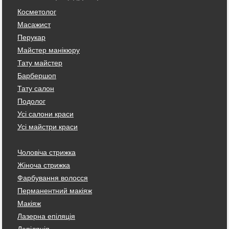
Косметолог
Масажист
Перукар
Майстер манікюру
Тату майстер
Барбершоп
Тату салон
Подолог
Усі салони краси
Усі майстри краси
Чоловіча стрижка
Жіноча стрижка
Фарбування волосся
Перманентний макіяж
Макіяж
Лазерна епіляція
Депіляція