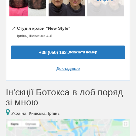
📍
Студія краси "New Style"
Ірпінь, Шевченка 4-Д
+38 (050) 163..
показати номер
Докладніше
Ін'єкції Ботокса в лоб поряд
зі мною
Україна, Київська, Ірпінь