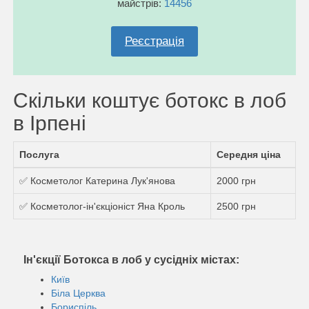
майстрів:
14456
Реєстрація
Скільки коштує ботокс в лоб
в Ірпені
Послуга
Середня ціна
✅ Косметолог Катерина Лук'янова
2000 грн
✅ Косметолог-ін'єкціоніст Яна Кроль
2500 грн
Ін'єкції Ботокса в лоб у сусідніх містах:
Київ
Біла Церква
Бориспіль