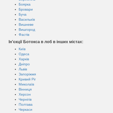
Боярка
Бровари
Буча
Василькíв
Вишневе
Вишгород
Фастів
Ін'єкції Ботокса в лоб в інших містах:
Київ
Одеса
Харків
Дніпро
Львів
Запоріжжя
Кривий Ріг
Миколаїв
Вінниця
Херсон
Чернігів
Полтава
Черкаси