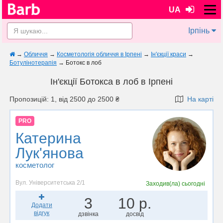
UA
Ірпінь
→
Обличчя
→
Косметологія обличчя в Ірпені
→
Ін'єкції краси
→
Ботулінотерапія
→
Ботокс в лоб
Ін'єкції Ботокса в лоб в Ірпені
Пропозицій: 1, від 2500 до 2500 ₴
На карті
PRO
Катерина
Лук'янова
косметолог
Вул. Університетська 2/1
Заходив(ла)
сьогодні
3
10 р.
Додати
відгук
дзвінка
досвід