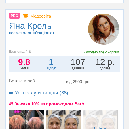
🎓
Медосвіта
PRO
Яна Кроль
косметолог-ін'єкціоніст
Шевченка 4-Д
Заходив(ла)
2 червня
9.8
1
107
12 р.
балів
відгук
дзвінків
досвід
Ботокс в лоб
від 2500 грн.
➡️ Усі послуги та ціни (38)
🎁 Знижка 10% за промокодом Barb
18 фото