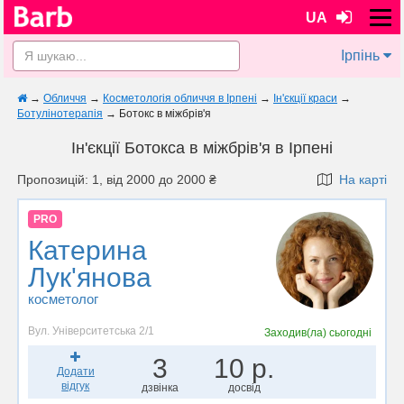
UA
Ірпінь
→
Обличчя
→
Косметологія обличчя в Ірпені
→
Ін'єкції краси
→
Ботулінотерапія
→
Ботокс в міжбрів'я
Ін'єкції Ботокса в міжбрів'я в Ірпені
Пропозицій: 1, від 2000 до 2000 ₴
На карті
PRO
Катерина
Лук'янова
косметолог
Вул. Університетська 2/1
Заходив(ла)
сьогодні
3
10 р.
Додати
відгук
дзвінка
досвід