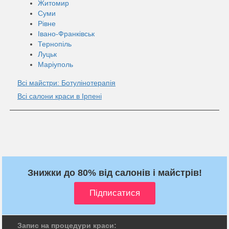
Житомир
Суми
Рівне
Івано-Франківськ
Тернопіль
Луцьк
Маріуполь
Всі майстри: Ботулінотерапія
Всі салони краси в Ірпені
Знижки до 80% від салонів і майстрів!
Запис на процедури краси: