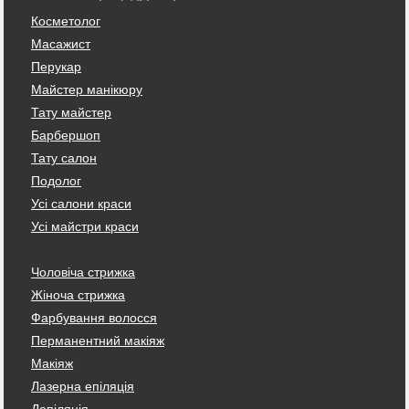
Косметолог
Масажист
Перукар
Майстер манікюру
Тату майстер
Барбершоп
Тату салон
Подолог
Усі салони краси
Усі майстри краси
Чоловіча стрижка
Жіноча стрижка
Фарбування волосся
Перманентний макіяж
Макіяж
Лазерна епіляція
Депіляція