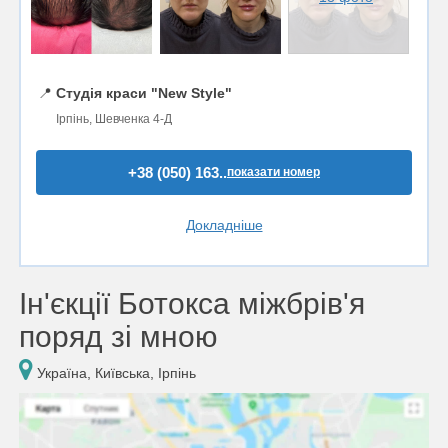
📍
Студія краси "New Style"
Ірпінь, Шевченка 4-Д
+38 (050) 163..
показати номер
Докладніше
Ін'єкції Ботокса міжбрів'я
поряд зі мною
Україна, Київська, Ірпінь