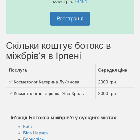
майстрів:
14454
Реєстрація
Скільки коштує ботокс в
міжбрів'я в Ірпені
Послуга
Середня ціна
✅ Косметолог Катерина Лук'янова
2000 грн
✅ Косметолог-ін'єкціоніст Яна Кроль
2000 грн
Ін'єкції Ботокса міжбрів'я у сусідніх містах:
Київ
Біла Церква
Бориспіль