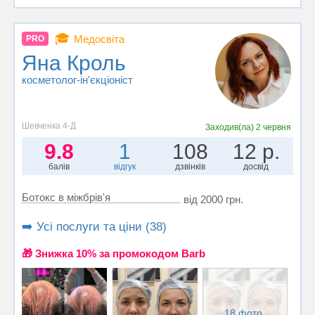
🎓
Медосвіта
PRO
Яна Кроль
косметолог-ін'єкціоніст
Шевченка 4-Д
Заходив(ла)
2 червня
9.8
1
108
12 р.
балів
відгук
дзвінків
досвід
Ботокс в міжбрів'я
від 2000 грн.
➡️ Усі послуги та ціни (38)
🎁 Знижка 10% за промокодом Barb
18 фото