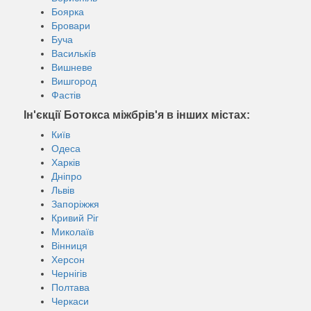
Боярка
Бровари
Буча
Василькíв
Вишневе
Вишгород
Фастів
Ін'єкції Ботокса міжбрів'я в інших містах:
Київ
Одеса
Харків
Дніпро
Львів
Запоріжжя
Кривий Ріг
Миколаїв
Вінниця
Херсон
Чернігів
Полтава
Черкаси