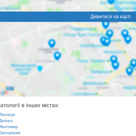
Дивитися на карті
тології в інших містах:
Вінниця
Дніпро
Житомир
Запоріжжя