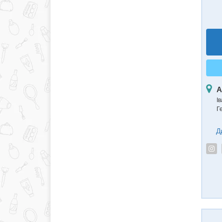
А
І
Г
Д