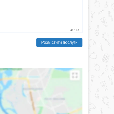
144
Розмістити послуги