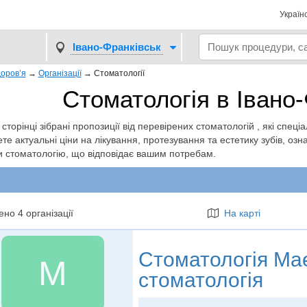
Україн
Івано-Франківськ
оров’я
→
Організації
→
Стоматології
Стоматологія в Івано
 сторінці зібрані пропозиції від перевірених стоматологій , які спеці
те актуальні ціни на лікування, протезування та естетику зубів, озн
и стоматологію, що відповідає вашим потребам.
но 4 організації
На карті
Стоматологія
Мае
М
стоматологія