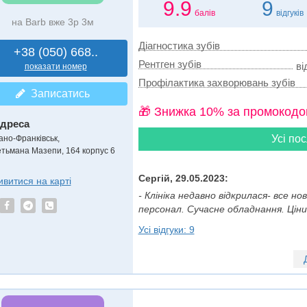
9.9
9
балів
відгуків
на Barb вже 3р 3м
Діагностика зубів
+38 (050) 668..
Рентген зубів
ві
показати номер
Профілактика захворювань зубів
Записатись
🎁 Знижка 10% за промокодо
дреса
Усі пос
вано-Франківськ,
етьмана Мазепи, 164 корпус 6
Сергій, 29.05.2023:
ивитися на карті
- Клініка недавно відкрилася- все н
персонал. Сучасне обладнання. Ціни 
Усі відгуки: 9