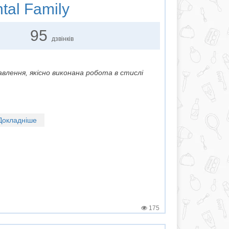
tal Family
95
дзвінків
влення, якісно виконана робота в стислі
Докладніше
175