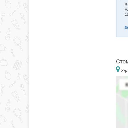
І
м
1
Д
Стом
Укра