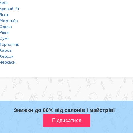
Київ
Кривий Ріг
Львів
Миколаїв
Одеса
Рівне
Суми
Тернопіль
Харків
Херсон
Черкаси
Знижки до 80% від салонів і майстрів!