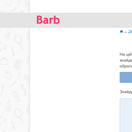
→
Зд
На цій
знайде
обрат
Знайде