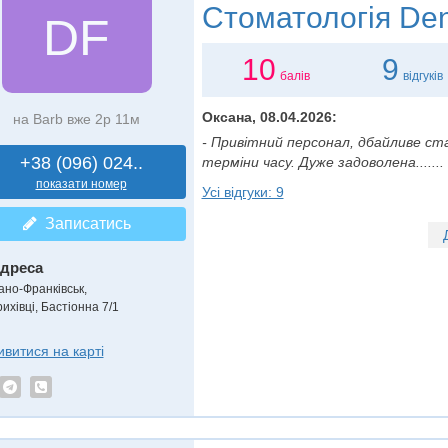
Стоматологія
Den
DF
10
9
балів
відгуків
Оксана, 08.04.2026:
на Barb вже 2р 11м
- Привітний персонал, дбайливе ста
+38 (096) 024..
терміни часу. Дуже задоволена.......
показати номер
Усі відгуки: 9
Записатись
дреса
вано-Франківськ,
ихівці, Бастіонна 7/1
ивитися на карті