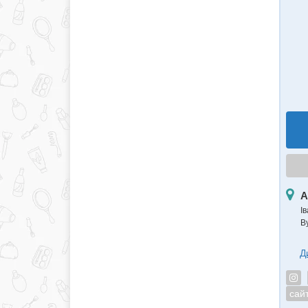
А
І
Ву
Д
сай