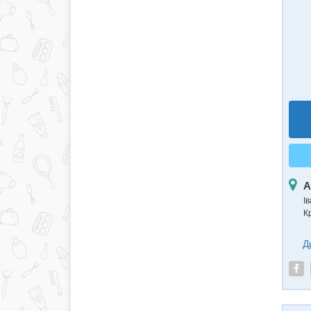
А
І
Кр
Д