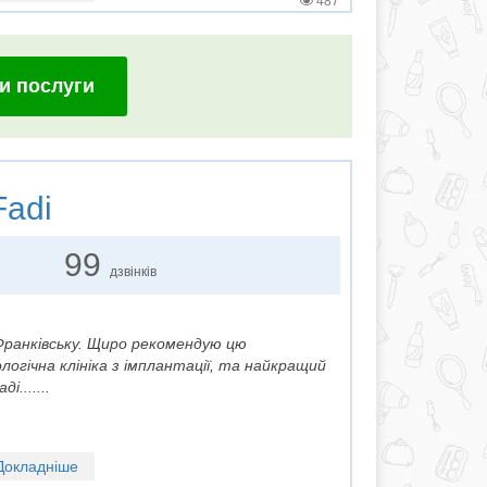
487
и послуги
Fadi
99
дзвінків
Франківську. Щиро рекомендую цю
гічна клініка з імплантації, та найкращий
.......
Докладніше