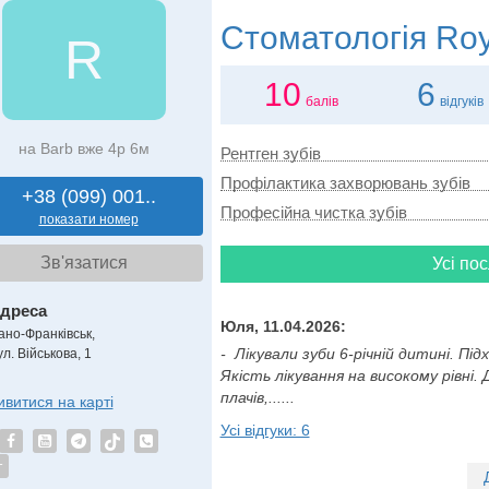
Стоматологія
Roy
R
10
6
балів
відгуків
на Barb вже 4р 6м
Рентген зубів
Профілактика захворювань зубів
+38 (099) 001..
Професійна чистка зубів
показати номер
Зв'язатися
Усі пос
дреса
Юля, 11.04.2026:
вано-Франківськ,
- Лікували зуби 6-річній дитині. Пі
л. Військова, 1
Якість лікування на високому рівні.
плачів,......
ивитися на карті
Усі відгуки: 6
т