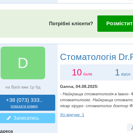
Розмістит
Потрібні клієнти?
Стоматологія
Dr.
D
10
1
балів
відгук
Ganna, 04.08.2025:
на Barb вже 1р 6д
- Найкраща стоматологія в Івано- 
+38 (073) 333..
стоматологію. Найкраща стоматоло
лікар хірург- стоматолог доктор Фаді
показати номер
Усі відгуки: 1
Записатись
дреса