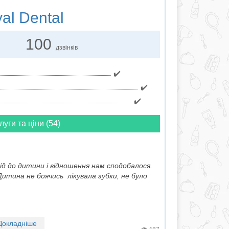
al Dental
100
дзвінків
✔️
✔️
✔️
луги та ціни (54)
дхід до дитини і відношення нам сподобалося.
 Дитина не боячись лікувала зубки, не було
Докладніше