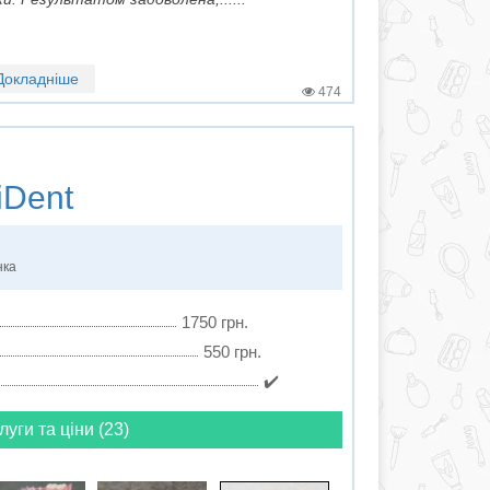
Докладніше
474
iDent
нка
1750 грн.
550 грн.
✔️
луги та ціни (23)