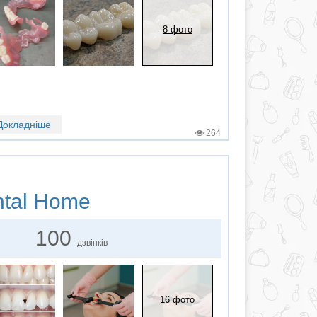
8 фото
Докладніше
264
tal Home
100
дзвінків
16 фото