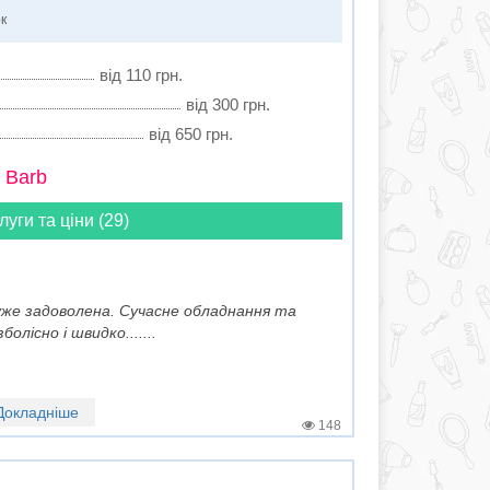
ок
від 110 грн.
від 300 грн.
від 650 грн.
 Barb
луги та ціни (29)
дуже задоволена. Сучасне обладнання та
олісно і швидко.......
Докладніше
148