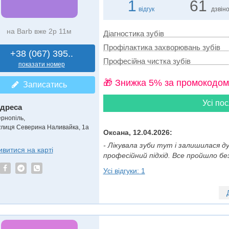
1
61
відгук
дзвін
на Barb вже 2р 11м
Діагностика зубів
Профілактика захворювань зубів
+38 (067) 395..
Професійна чистка зубів
показати номер
🎁 Знижка 5% за промокодом
Записатись
Усі пос
дреса
ернопіль,
улиця Северина Наливайка, 1а
Оксана, 12.04.2026:
- Лікувала зуби тут і залишилася 
ивитися на карті
професійний підхід. Все пройшло безб
Усі відгуки: 1