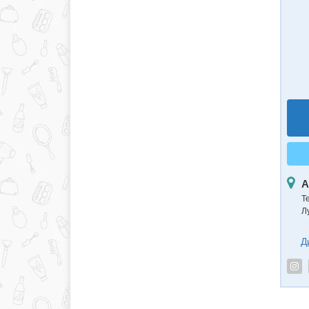
А
Т
Л
Д