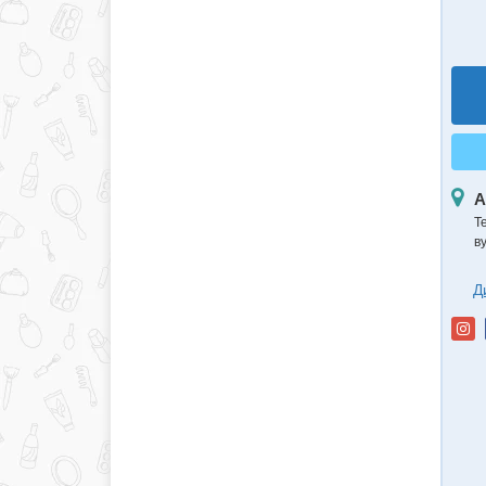
А
Т
в
Д