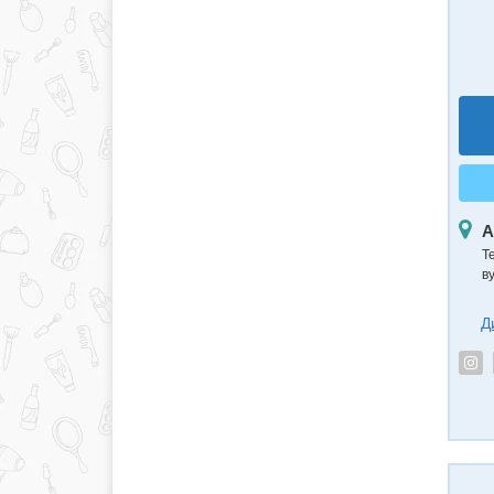
А
Т
в
Д