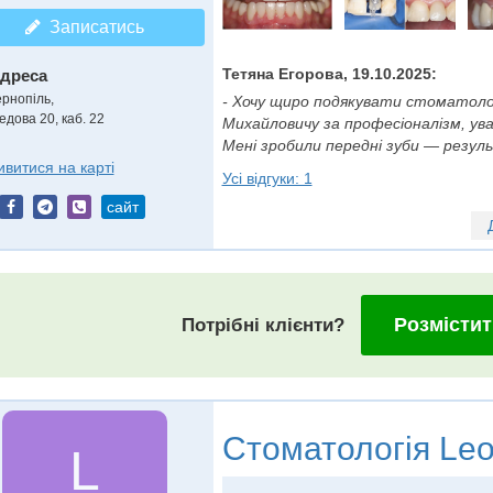
Записатись
Тетяна Егорова, 19.10.2025:
дреса
ернопіль,
- Хочу щиро подякувати стоматолог
едова 20, каб. 22
Михайловичу за професіоналізм, ува
Мені зробили передні зуби — резуль
ивитися на карті
Усі відгуки: 1
сайт
Розмістит
Потрібні клієнти?
Стоматологія
Leo
L