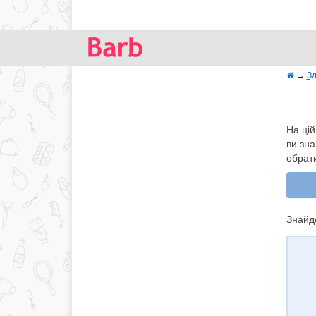
→
Зд
На цій
ви зна
обрат
Знайде