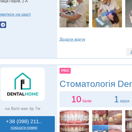
улиця Перля, 1-А
ивитися на карті
Додати відгук
PRO
Стоматологія
Den
10
1
балів
відгук
на Barb вже 4р 7м
+38 (098) 211..
показати номер