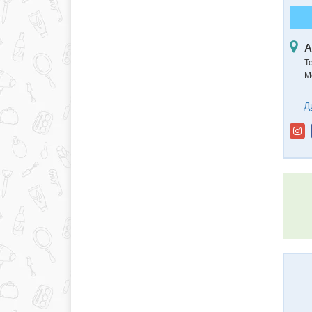
А
Т
М
Д