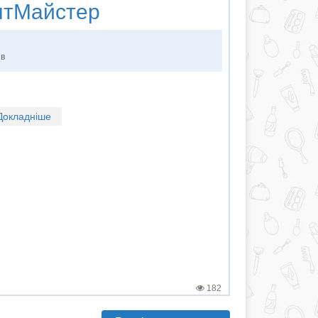
тМайстер
ів
Докладніше
182