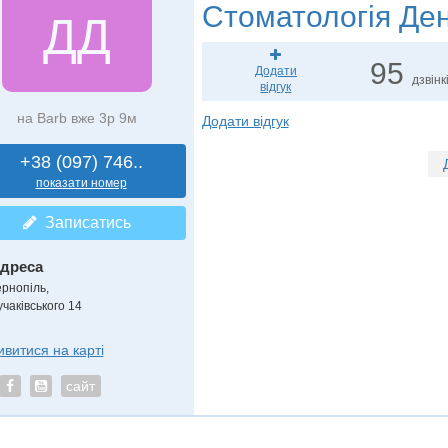
Стоматологія
Ден
ДД
95
Додати
дзвінк
відгук
на Barb вже 3р 9м
Додати відгук
+38 (097) 746..
показати номер
Записатись
дреса
ернопіль,
учаківського 14
ивитися на карті
сайт