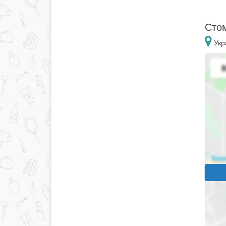
Стом
Укра