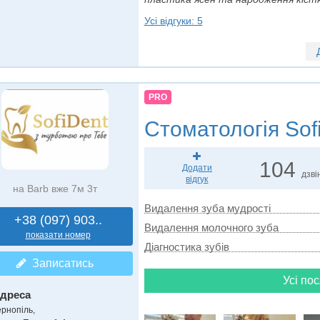
Усі відгуки: 5
PRO
Стоматологія
Sof
104
Додати
дзві
відгук
на Barb вже 7м 3т
Видалення зуба мудрості
+38 (097) 903..
Видалення молочного зуба
показати номер
Діагностика зубів
Записатись
Усі пос
дреса
ернопіль,