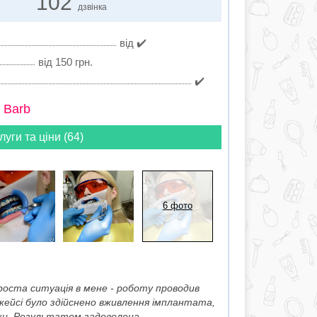
102
дзвінка
від ✔️
від 150 грн.
✔️
 Barb
луги та ціни (64)
6 фото
роста ситуація в мене - роботу проводив
 кейсі було здійснено вживлення імплантата,
. Результатом задоволена,......