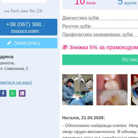
10
5
балів
відгуків
на Barb вже 8м 23г
Діагностика зубів
+38 (067) 368..
Рентген зубів
показати номер
Профілактика захворювань зубів
Записатись
🎁 Знижка 5% за промокодом
дреса
Усі пос
ернопіль,
ул. Симоненка, 2
ивитися на карті
Наталія, 21.04.2026:
- Однозначно найкраща клініка. Неп
лікар хірург-імплантолог. В одному
пластика ясен та народження кістки