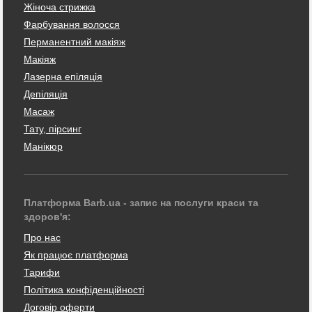
Жіноча стрижка
Фарбування волосся
Перманентний макіяж
Макіяж
Лазерна епіляція
Депіляція
Масаж
Тату, пірсинг
Манікюр
Платформа Barb.ua - запис на послуги краси та
здоров'я:
Про нас
Як працює платформа
Тарифи
Політика конфіденційності
Договір оферти