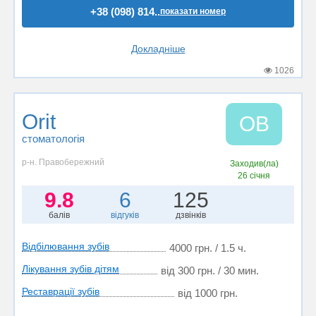
+38 (098) 814..
показати номер
Докладніше
1026
Orit
OВ
стоматологія
р-н. Правобережний
Заходив(ла)
26 січня
9.8
6
125
балів
відгуків
дзвінків
Відбілювання зубів
4000 грн. / 1.5 ч.
Лікування зубів дітям
від 300 грн. / 30 мин.
Реставрації зубів
від 1000 грн.