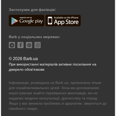
Застосунки для фахівців:
Barb у соціальних мережах:
© 2026 Barb.ua
При використанні матеріалів активне посилання на
джерело обов'язкове
Інформація, розміщена на Barb.ua, призначена тільки
для ознайомлювальних цілей. Хоча ми допомагаємо
користувачам знайти перевірених виконавців, ми не
надаємо медичні консультації, діагностику та порад.
Якщо у вас виникла проблема зі здоров'ям, зверніться до
сімейного лікаря.