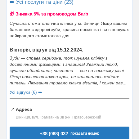
➡️ Усі послуги та ціни (23)
🎁 Знижка 5% за промокодом Barb
Cучасна стоматологічна клініка у м. Вінниця Якщо вашим
бажанням є здорові зуби, красива посмішка і ви в пошуках
найкращого стоматолога для...
Вікторія, відгук від 15.12.2024:
Зуби — справа серйозна, тож шукала клініку з
досвідченими фахівцями. І знайшла! Уважний підхід,
сучасне обладнання, чистота — все на високому рівні.
Лікар пояснював кожен крок, не залишалось жодних
питань. Лікування тривало кілька візитів, і кожен раз...
Усі відгуки (6) ➡️
📍
Адреса
Вінниця, вул. Трамвайна 3в р-н. Правобережний
+38 (068) 032..
показати номер